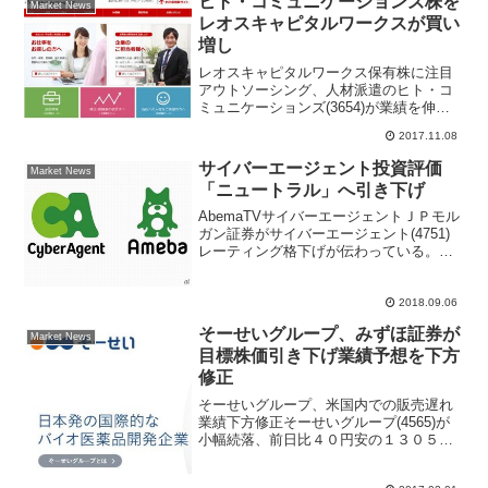
ヒト・コミュニケーションズ株を
Market News
レオスキャピタルワークスが買い
増し
レオスキャピタルワークス保有株に注目
アウトソーシング、人材派遣のヒト・コ
ミュニケーションズ(3654)が業績を伸ば
している、ビービーエフ株式を４３億円
2017.11.08
で取得してＭ＆Ａ戦略から、連結対象に
なるために売上高３００億円上乗せに。
サイバーエージェント投資評価
Market News
ひふみ投信を運用す...
「ニュートラル」へ引き下げ
AbemaTVサイバーエージェントＪＰモル
ガン証券がサイバーエージェント(4751)
レーティング格下げが伝わっている。従
来の投資判断は「オーバーウェイト」だ
ったが、直近の取材や足元の動向を踏ま
え「ニュートラル」へ引き下げた。アナ
2018.09.06
リストレポー...
そーせいグループ、みずほ証券が
Market News
目標株価引き下げ業績予想を下方
修正
そーせいグループ、米国内での販売遅れ
業績下方修正そーせいグループ(4565)が
小幅続落、前日比４０円安の１３０５０
円で推移。銀行系大手証券のみずほ証券
が目標株価を引き下げた内容のアナリス