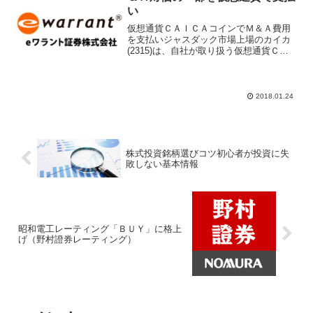
い
仮想通貨ＣＡＩＣＡコインでＭ＆Ａ費用
を支払いジャスダック市場上場のカイカ
(2315)は、自社が取り扱う仮想通貨ＣＡ
ＩＣＡコインでＭ＆Ａ（企業買収）の対
価として支払うと発表した。これまでビ
ットコインなど仮想通貨は値動きが激し
いことで投機目的の...
2018.01.24
株式投資銘柄選びコツ初心者が投資に失
敗しない基本情報
昭和電工レーティング「ＢＵＹ」に格上
げ（野村證券レーティング）