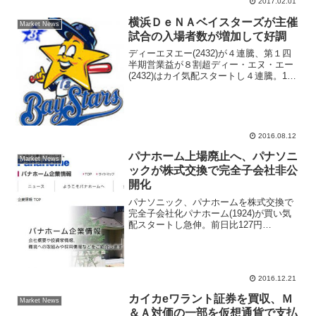
トレポートを発行したことが話題となっ
2017.02.01
ている。注目のレポ...
横浜ＤｅＮＡベイスターズが主催
Market News
試合の入場者数が増加して好調
ディーエヌエー(2432)が４連騰、第１四
半期営業益が８割超ディー・エヌ・エー
(2432)はカイ気配スタートし４連騰。10
日引け後、17年３月期第１四半期の連結
決算を発表した。売上収益は前年同期比
1.5％増の382億8400万円、営業利益は...
2016.08.12
パナホーム上場廃止へ、パナソニ
Market News
ックが株式交換で完全子会社非公
開化
パナソニック、パナホームを株式交換で
完全子会社化パナホーム(1924)が買い気
配スタートし急伸。前日比127円
（14.6％）高の998円まで買われ、７月27
日につけた年初来高値922円を更新。個別
銘柄では東証１部の値上がり率ランキン
グでトッ...
2016.12.21
カイカeワラント証券を買収、Ｍ
Market News
＆Ａ対価の一部を仮想通貨で支払