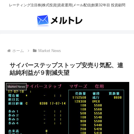
レーティング注目株|株式投資|資産運用|メール配信|創業32年目 投資顧問
ホーム
Market News
サイバーステップストップ安売り気配、連
結純利益が９割減失望
Market News