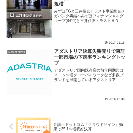
規模
みずほFGと三井住友トラスト事業統合メ
ガバンク再編へみずほフィナンシャルグ
ループ(8411)と三井住友トラストＨＤ
(8309)が傘下の資産管理銀行の合併をす
る方向で協議に入ったと２０１７年１月
１８日付け日本経済新聞朝刊が伝えた。
参考ＮＨＫニ...
2017.01.18
アダストリア決算失望売りで東証
Market News
一部市場の下落率ランキングトッ
プ
アダストリア国内既存店の前年同期比は
２．５％増グローバルワークなど多数ブ
ランドを展開しているアダストリア
(2685)が日足ローソク窓を開けて急反
落。一時、前日比４３０円（１２．
９％）安の２９００円まで売られてい
る。１２月２９日引け後、２０１...
2016.12.30
弁護士ドットコム「クラウドサイン」効
果で35.1％増収好決算