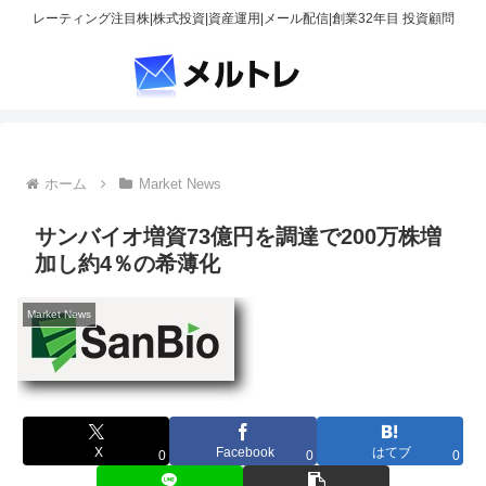
レーティング注目株|株式投資|資産運用|メール配信|創業32年目 投資顧問
ホーム
Market News
サンバイオ増資73億円を調達で200万株増
加し約4％の希薄化
Market News
X
Facebook
はてブ
0
0
0