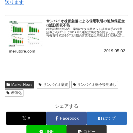
送ります
サンバイオ株価急落による信用取引の追加保証金
(追証)回収不能
松井証券決算発表、業績2ケタ減益ネット証券大手の松井
証券が4月25日に2019年3月期決算発表を開示した。決算
報告資料で2019年3月期の営業収益は前期比15％減の273
億円、経常利益は前期比27％減の136億円、当期純利益は
26％減の96...
2019.05.02
merutore.com
Market News
サンバイオ増資
サンバイオ株今後見通し
希薄化
シェアする
X
Facebook
はてブ
LINE
コピー