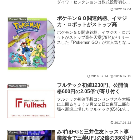
ダイワ・セレクションは株式投資初心者
に注目される理由は大和証券投資情報部
2022.09.04
の調査能力や銘柄選定の分析力、アナリ
ストレポートが充実している。株で儲け
ポケモンＧＯ関連銘柄、イマジ
Market News
たい個人投資家は銘柄選びの参考投資情
カ・ロボットがストップ高
報として
ポケモンＧＯ関連銘柄、イマジカ・ロボ
ットがストップ高任天堂(7974)がリリー
スした「Pokemon GO」が大人気とな
り、株式市場では連日のように任天堂が
東証一部市場の売買代金ランキング１位
になっている。ポケモンＧＯの波及効果
で、イマジカ...
2016.07.14
2016.07.15
フルテック初値1230円、公開価
Market News
格600円の2.05倍で寄り付く
フルテック初値予想コンセンサスを大幅
に上回るきょう３月２２日に東証二部市
場へ新規上場したフルテック(6546)が午
後１２時４２分に１２３０円で初値をつ
けた。公開価格６００円の2.05倍という
2017.03.22
初値騰落率で、フルテック初値予想コン
センサスを大幅...
みずほFGと三井住友トラスト事
Market News
業統合で三菱UFJの2倍の380兆円