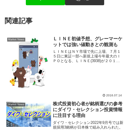
関連記事
ＬＩＮＥ初値予想、グレーマーケ
Market News
ットでは強い値動きとの観測も
ＬＩＮＥはＮＹ市場で先に上場、７月１
５日に東証一部へ新規上場今年最大のＩ
ＰＯとなる、ＬＩＮＥ(3938)が２０１６
年７月１５日に東京市場で新規上場、前
日の７月１４日にＮＹ株式市場で１日早
く株式公開をする。明日の東京市場では
今晩のＬＩＮＥ株価...
2016.07.14
株式投資初心者が銘柄選びの参考
Market News
にダイワ・セレクション投資情報
に注目する理由
ダイワ・セレクション2022年9月号では新
規採用3銘柄が日本株で組み入れられた。