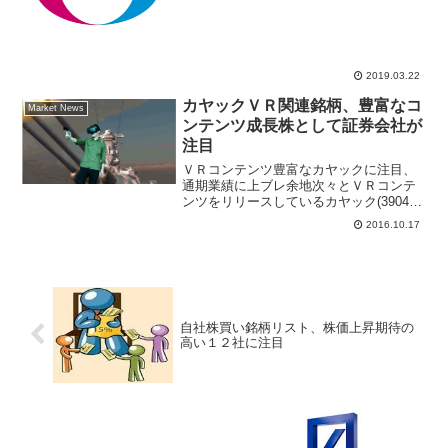
安売り気配となっている。前日比1500円
安の7565円で売買が成立していない、午
後2時50分時点で売り注文642万株超、買
い注文1...
2019.03.22
カヤックＶＲ関連銘柄、豊富なコ
Market News
ンテンツ成長株として証券会社が
注目
ＶＲコンテンツ豊富なカヤックに注目、
通期業績に上ブレ余地次々とＶＲコンテ
ンツをリリースしているカヤック(3904)
に注目。証券ジャパンがリリースしたレ
2016.10.17
ポートによると、マーケティングやブラ
ンディングに関する広告の提供とスマホ
向けソーシャルゲー...
自社株買い銘柄リスト、株価上昇期待の
高い１２社に注目