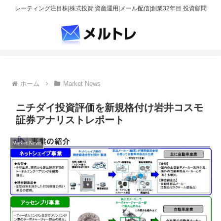
レーティング注目株|株式投資|資産運用|メール配信|創業32年目 投資顧問
ホーム
Market News
ニチダイ投資評価を新規格付け岩井コスモ
証券アナリストレポート
Market News