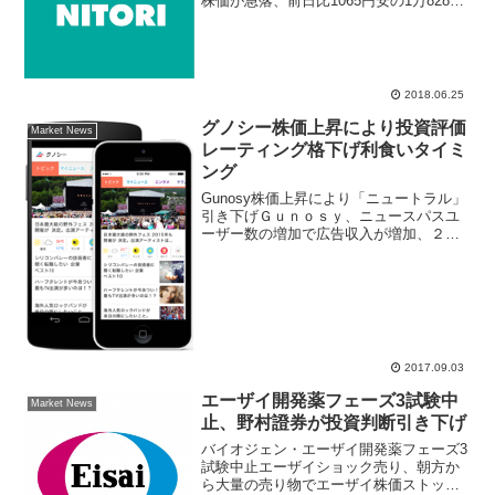
株価が急落、前日比1065円安の1万8280
円まで株価下落した。6月22日にニトリホ
ールディングスＩＲ情報で、6月度の月次
販売動向を発表した内容が減少した事が
警戒売り要...
2018.06.25
グノシー株価上昇により投資評価
Market News
レーティング格下げ利食いタイミ
ング
Gunosy株価上昇により「ニュートラル」
引き下げＧｕｎｏｓｙ、ニュースパスユ
ーザー数の増加で広告収入が増加、２０
１７年５月期の連結決算では純利益が前
期比８６％増の１１億円、２０１８年５
月期の純利益は１４億円の見通しが保守
的と投資家に考えら...
2017.09.03
エーザイ開発薬フェーズ3試験中
Market News
止、野村證券が投資判断引き下げ
バイオジェン・エーザイ開発薬フェーズ3
試験中止エーザイショック売り、朝方か
ら大量の売り物でエーザイ株価ストップ