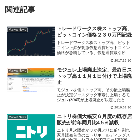
関連記事
トレードワークス株ストップ高、
Market News
ビットコイン価格２３０万円記録
トレードワークス株ストップ高、ビット
コイン上昇が刺激仮想通貨ビットコイン
価格が急騰している、仮想通貨取引所大
手ビットフライヤーによると、１２月８
2017.12.10
日に初の１万７０００ドルを突破して円
建て価格は一時２３０万円を超えて年初
モジュレ上場廃止決定、最終日ス
Market News
の１ビットコイン１０万円...
トップ高１１月１日付けで上場廃
止
モジュレ株価ストップ高、その後上場廃
止が決定ジャスダック市場に上場するモ
ジュレ(3043)が上場廃止が決定したと発
表した。リリースによると「有価証券報
2016.09.30
告書を法定提出期限の経過後１か月以内
（平成２８年９月３０日）に提出できな
ニトリ株価大幅安６月度の既存店
Market News
かったため」で、東...
販売が前年同月比4.5％減収
ニトリ月次販売が３か月ぶりに前年割れ
家具販売首位のニトリホールディングス