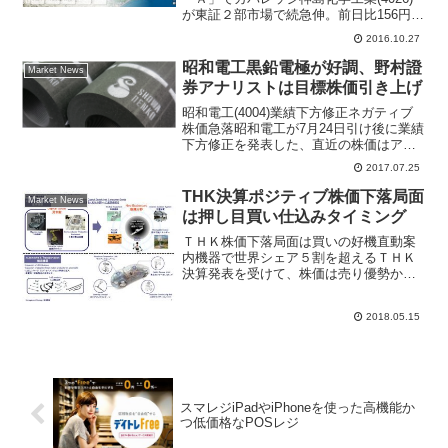
が東証２部市場で続急伸。前日比156円
（14.4％）高の1241円まで買われ、17日
2016.10.27
につけた年初来高値1223円を更新してい
る。岩井コスモ証券が新規に投資判断を
昭和電工黒鉛電極が好調、野村證
Market News
最上...
券アナリストは目標株価引き上げ
昭和電工(4004)業績下方修正ネガティブ
株価急落昭和電工が7月24日引け後に業績
下方修正を発表した、直近の株価はアナ
リスト投資判断の引き上げで急上昇して
2017.07.25
ただけに、失望売りと株価上昇の反動や
すとなっている。朝方から売り気配で始
THK決算ポジティブ株価下落局面
Market News
まった同社株、...
は押し目買い仕込みタイミング
ＴＨＫ株価下落局面は買いの好機直動案
内機器で世界シェア５割を超えるＴＨＫ
決算発表を受けて、株価は売り優勢から
始まり午前9時5分に前日比140円安の
3860円で寄り付いた。その後、215円安
2018.05.15
の3785円まで売り込まれたが、アナリス
トはポジティ...
スマレジiPadやiPhoneを使った高機能か
つ低価格なPOSレジ