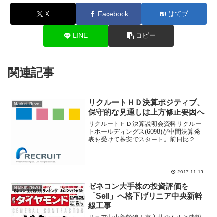
X
Facebook
はてブ
LINE
コピー
関連記事
リクルートＨＤ決算ポジティブ、
Market News
保守的な見通しは上方修正要因へ
リクルートＨＤ決算説明会資料リクルー
トホールディングス(6098)が中間決算発
表を受けて株安でスタート。前日比２９
円５０銭安の２７１０円で寄り付き、一
時は１３８円５０銭安の２６０１円まで
売り込まれる場面があった。リクルート
ＨＤ第二四半期決算...
2017.11.15
ゼネコン大手株の投資評価を
Market News
「Sell」へ格下げリニア中央新幹
線工事