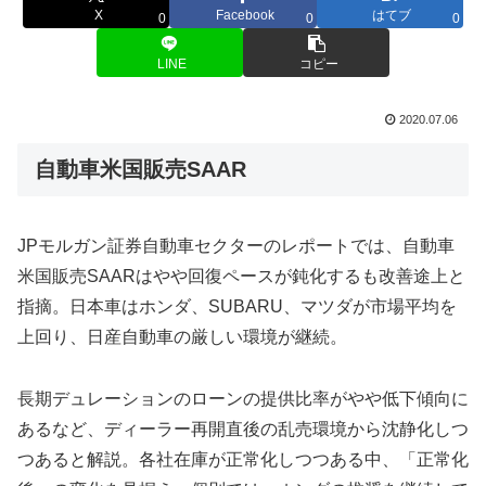
X
Facebook
はてブ
0
0
0
LINE
コピー
2020.07.06
自動車米国販売SAAR
JPモルガン証券自動車セクターのレポートでは、自動車
米国販売SAARはやや回復ペースが鈍化するも改善途上と
指摘。日本車はホンダ、SUBARU、マツダが市場平均を
上回り、日産自動車の厳しい環境が継続。
長期デュレーションのローンの提供比率がやや低下傾向に
あるなど、ディーラー再開直後の乱売環境から沈静化しつ
つあると解説。各社在庫が正常化しつつある中、「正常化