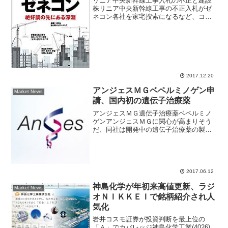
リニア中央新幹線工事入札の不正と建設
株リニア中央新幹線工事の不正入札がゼ
ネコン各社を家宅捜索になるなど、コー
ポレートガバナンスが問題視されてい
る。発端は大林組(1802)が偽計入札の疑
いということだったが、鹿島、大成建
設、清水建設など株価に...
2017.12.20
アンジェスＭＧベペルミノゲン申
Market News
請、国内初の遺伝子治療薬
アンジェスＭＧ遺伝子治療薬ベペルミノ
ゲンアンジェスＭＧに関心が高まりそう
だ、同社は開発中の遺伝子治療薬の製造
販売承認の申請を構成労働省にすると報
じられた。承認されれば株式市場だけで
なく、社会的にも大きな話題となりそう
なネタだけに注目される。...
2017.06.12
神島化学が年初来高値更新、ラジ
Market News
オＮＩＫＫＥＩで銘柄紹介され人
気化
岩井コスモ証券が投資判断を最上位の
「Ａ」でカバレッジ神島化学工業(4026)