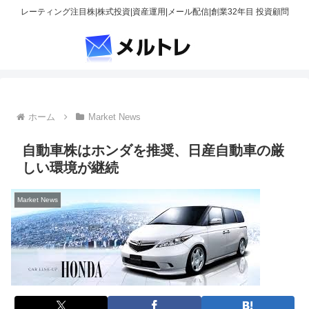
レーティング注目株|株式投資|資産運用|メール配信|創業32年目 投資顧問
ホーム
Market News
自動車株はホンダを推奨、日産自動車の厳
しい環境が継続
Market News