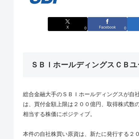
X
Facebook
0
0
ＳＢＩホールディングスＣＢユ
総合金融大手のＳＢＩホールディングスが自
は、買付金額上限は２００億円、取得株式数
相当する株価にポジティブ。
本件の自社株買い原資は、新たに発行する２