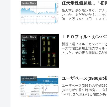
任天堂株価見通し「初
Market News
任天堂とポケモンＧＯ、アナ
い」か、まだ早いか？ここをご
値 ２万３５９０円 ＋３７０
ＩＰＯフィル・カンパ
Market News
新規上場フィル・カンパニーが
ーズ市場に新規上場のフィル・カ
トした。その後も順調に気配値
ユーザベース(3966
Market News
ユーザベース(3966)の初値
(3966)が午前９時29分に、
3200円まで買われる場面があ