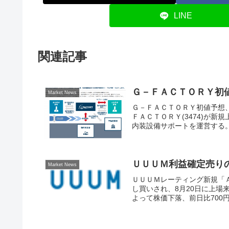
LINE
関連記事
Ｇ－ＦＡＣＴＯＲＹ初
Market News
Ｇ－ＦＡＣＴＯＲＹ初値予想
ＦＡＣＴＯＲＹ(3474)が
内装設備サポートを運営する。
ＵＵＵＭ利益確定売り
Market News
ＵＵＵＭレーティング新規「Ａ
し買いされ、8月20日に上場
よって株価下落、前日比700円安