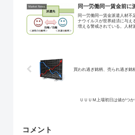
同一労働同一賃金前に派
Market News
同一労働同一賃金派遣人材不
ナウイルスが世界経済に与え
増える警戒されている。人材派遣
買われ過ぎ銘柄、売られ過ぎ銘
ＵＵＵＭ上場初日は値がつか
コメント