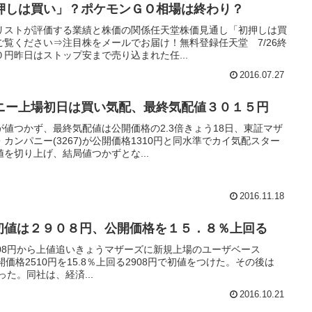
押しは買い」？ポケモンＧＯ相場は終わり？
リストが評価する業績と株価の関係任天堂株価見通し「初押しは買
覧ください⇒注目株をメールでお届け！無料登録任天堂 7/26終
円昨日はストップ安まで売り込まれた任...
2016.07.27
ニー上場初日は買い気配、最終気配値３０１５円
値つかず、最終気配値は公開価格の2.3倍きょう18日、東証マザ
ンパニー(3267)が公開価格1310円と同水準でカイ気配スター
を切り上げ、結局値つかずとな...
2016.11.18
)の初値は２９０８円、公開価格を１５．８％上回る
2908円から上値追いきょうマザーズに新規上場のユーザベース
公開価格2510円を15.8％上回る2908円で初値をつけた。その後は
った。同社は、経済...
2016.10.21