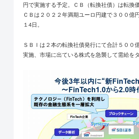
円で実施する予定。ＣＢ（転換社債）は転換
ＣＢは２０２２年満期ユーロ円建で３００億
１4日。
ＳＢＩは２本の転換社債発行にて合計５００
実施、市場に出ている株式を急襲して需給を