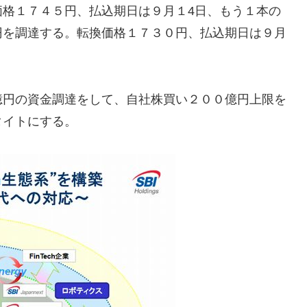
価格１７４５円、払込期日は９月１4日、もう１本の
円を調達する。転換価格１７３０円、払込期日は９月
億円の資金調達をして、自社株買い２００億円上限を
タイトにする。