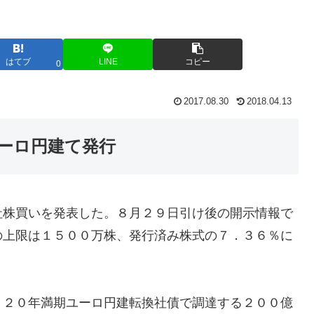
はてブ
LINE
コピー
0
2017.08.30
2018.04.13
ーロ円建て発行
社株買いを発表した。８月２９日引け後の開示情報で
の上限は１５００万株、発行済み株式の７．３６％に
０２０年満期ユーロ円建転換社債で調達する２００億