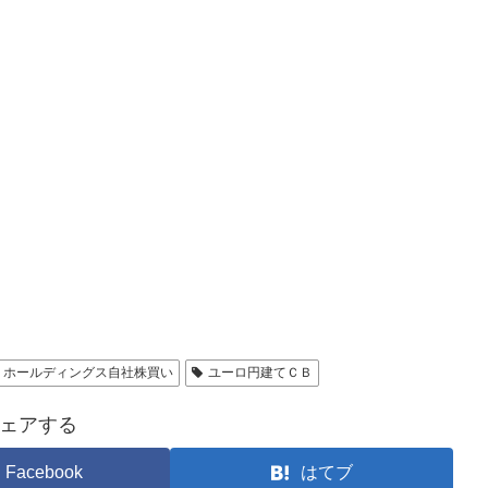
Ｉホールディングス自社株買い
ユーロ円建てＣＢ
ェアする
Facebook
はてブ