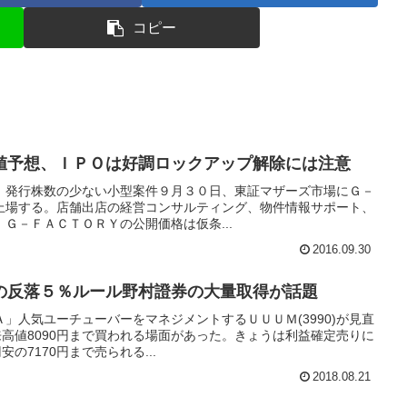
コピー
値予想、ＩＰＯは好調ロックアップ解除には注意
、発行株数の少ない小型案件９月３０日、東証マザーズ市場にＧ－
新規上場する。店舗出店の経営コンサルティング、物件情報サポート、
Ｇ－ＦＡＣＴＯＲＹの公開価格は仮条...
2016.09.30
の反落５％ルール野村證券の大量取得が話題
」人気ユーチューバーをマネジメントするＵＵＵＭ(3990)が見直
来高値8090円まで買われる場面があった。きょうは利益確定売りに
の7170円まで売られる...
2018.08.21