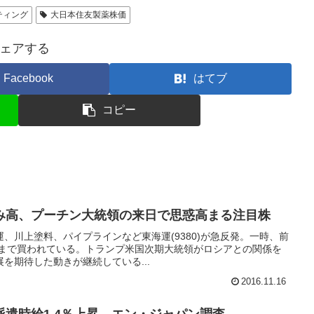
ティング
大日本住友製薬株価
ェアする
Facebook
はてブ
コピー
み高、プーチン大統領の来日で思惑高まる注目株
、川上塗料、パイプラインなど東海運(9380)が急反発。一時、前
91円まで買われている。トランプ米国次期大統領がロシアとの関係を
を期待した動きが継続している...
2016.11.16
遣時給1.4％上昇、エン・ジャパン調査