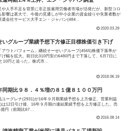
足や人手不足を背景に非正規雇用労働者市場が活発だが、新型コロ
る影響は甚大で、今後の見通しが中小企業の資金繰りや失業者数が
会社サービス大手エン・ジャパン(484...
2020.03.29
せいグループ業績予想下方修正目標株価引き下げ
アウトパフォーム」継続そーせいグループ(4565)株価下落率が
下げ幅を拡大。前日比310円安の6480円まで下落して、6月7日に
10円と迫った。株式市...
2018.06.19
年同期比９８．４％増の８１億８１００万円
ユーグレナ(2931)が16年９月期業績予想を上方修正、営業利益
1)は12日引け後、16年９月期の連結業績予想を上方修正した。売
億円（前期比87....
2016.08.14