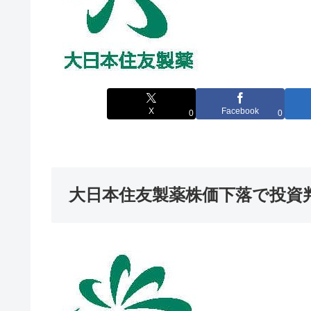
X
Facebook
0
0
大日本住友製薬株価下落で投資