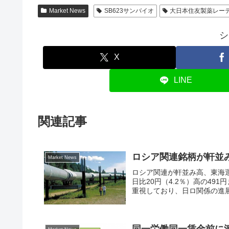
Market News
SB623サンバイオ
大日本住友製薬レー
シ
X
LINE
関連記事
ロシア関連銘柄が軒並
Market News
ロシア関連が軒並み高、東海運
日比20円（4.2％）高の4
重視しており、日ロ関係の進展
同一労働同一賃金前に派