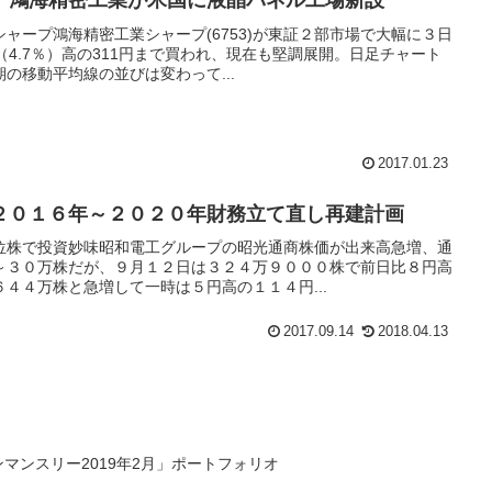
、鴻海精密工業が米国に液晶パネル工場新設
ャープ鴻海精密工業シャープ(6753)が東証２部市場で大幅に３日
（4.7％）高の311円まで買われ、現在も堅調展開。日足チャート
の移動平均線の並びは変わって...
2017.01.23
２０１６年～２０２０年財務立て直し再建計画
位株で投資妙味昭和電工グループの昭光通商株価が出来高急増、通
～３０万株だが、９月１２日は３２４万９０００株で前日比８円高
４４万株と急増して一時は５円高の１１４円...
2017.09.14
2018.04.13
マンスリー2019年2月」ポートフォリオ