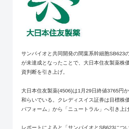
サンバイオと共同開発の間葉系幹細胞SB62
が未達成となったことで、大日本住友製薬株
資判断を引き上げ。
大日本住友製薬(4506)は1月29日終値376
和らいでいる。クレディスイス証券は目標株価
パフォーム」から「ニュートラル」へ引き上
レポートによると「サンバイオとSB623に