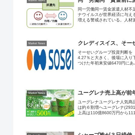
Market News
同一労働同一賃金派遣人材不
ナウイルスが世界経済に与え
増える警戒されている。人材派遣
クレディスイス、そー
Market News
そーせいグループ投資判断を「
4.27％と大きく、後場に入り
つけた年初来安値6470円にあと
ユーグレナ売上高が前
Market News
ユーグレナユーグレナ人気商品
は約６割増へユーグレナ(293
上高は110億8600万円から111