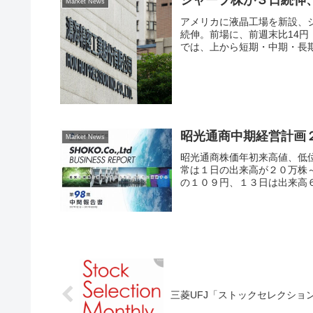
シャープ株が３日続伸
Market News
アメリカに液晶工場を新設、シ
続伸。前場に、前週末比14円
では、上から短期・中期・長期
昭光通商中期経営計画
Market News
昭光通商株価年初来高値、低
常は１日の出来高が２０万株
の１０９円、１３日は出来高６
三菱UFJ「ストックセレクション