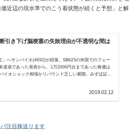
株価近辺の現水準でのこう着状態が続くと予想」と解
断引き下げ脳梗塞の失敗理由が不透明な間は
」へサンバイオ(4592)が続落、SB623の米国でのフェー
未達成であった発表から、1万2000円台まであった株価は
サンバイオショック相場かリバウンド乏しい展開。みずほ証券
2019.02.12
ラバ注目株送ります