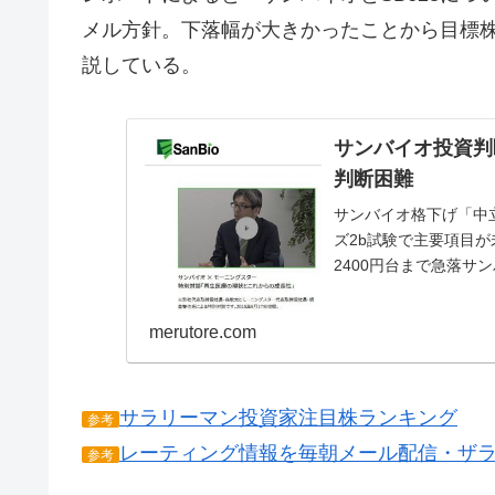
メル方針。下落幅が大きかったことから目標
説している。
サンバイオ投資判
判断困難
サンバイオ格下げ「中立
ズ2b試験で主要項目が
2400円台まで急落
はサ...
merutore.com
サラリーマン投資家注目株ランキング
参考
レーティング情報を毎朝メール配信・ザ
参考