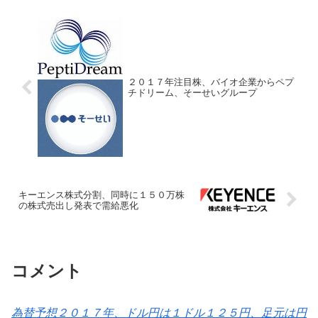
実。一等賞が当たれば大きい...
２０１７年注目株、バイオ企業からペプ
チドリーム、そーせいグループ
キーエンス株式分割、同時に１５０万株
の株式売出し発表で需給悪化
コメント
為替予想２０１７年、ドル円は１ドル１２５円、足元は円