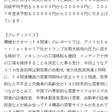
日経平均予想を１８０００円から２００００円に、２０１
７年度末予想を２００００円から２１０００円に引き上げ
ています。
【クレディスイス】
機械セクター（ＦＡ関連）のレポートでは、アメリカＣａ
ｒｒｉｅｒキャリア社がトランプ次期大統領の圧力に屈す
る格好で、メキシコへの工場移転を撤回、インディアナ州
の工場を維持することを決定した事を受け、今回ようなア
メリカ生産回帰は製造業の自動化･省力化投資加速と同時
に、ＦＡ関連機器の需要増期待が高まりそうと指摘。世界
的な人手不足と労働者の高齢化がＦＡの恒常的な需要増に
つながるとみて、中国での季節的な需要サイクルやスマホ
関連の設備投資、半導体製造装置向け需要、自動車の設備
投資などが絡み合ってＦＡ機器の需要サイクルが生まれて
いると解説。北米売上構成比の高い銘柄として、ファナッ