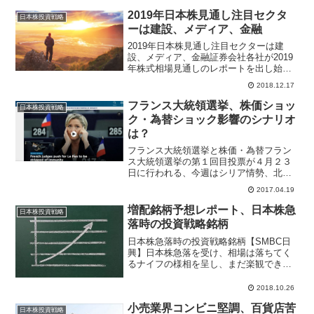
2019年日本株見通し注目セクタ
日本株投資戦略
ーは建設、メディア、金融
2019年日本株見通し注目セクターは建
設、メディア、金融証券会社各社が2019
年株式相場見通しのレポートを出し始め
ている。国内大手証券の野村證券レポー
2018.12.17
トでは、2019年末のTOPIXを1650ポイン
ト、日経平均株価23000円と予想してい
フランス大統領選挙、株価ショッ
日本株投資戦略
る...
ク・為替ショック影響のシナリオ
は？
フランス大統領選挙と株価・為替フラン
ス大統領選挙の第１回目投票が４月２３
日に行われる、今週はシリア情勢、北朝
鮮情勢リスクが少し和らいだ感がある
2017.04.19
が、週末のフランス大統領選挙に世界中
の投資家が注目している。右派国民戦線
増配銘柄予想レポート、日本株急
日本株投資戦略
ルペン党首が大統領になるリ...
落時の投資戦略銘柄
日本株急落時の投資戦略銘柄【SMBC日
興】日本株急落を受け、相場は落ちてく
るナイフの様相を呈し、まだ楽観できる
状況ではないと指摘。仮に中国景気の悪
化に歯止めが掛からない、貿易戦争が長
2018.10.26
期化することで企業センチメントが大幅
小売業界コンビニ堅調、百貨店苦
悪化し始める、となった...
日本株投資戦略