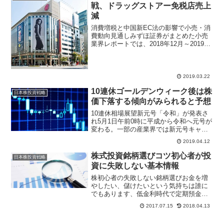
戦、ドラッグストアー免税店売上
減
消費増税と中国新EC法の影響で小売・消
費動向見通しみずほ証券がまとめた小売
業界レポートでは、2018年12月～2019年
3月まで百貨店、衣料品専門店、家電量販
店が苦戦する可能性を予想。2019年10月
の消費税引き上げの影響を、企業側は消
費動...
2019.03.22
10連休ゴールデンウィーク後は株
日本株投資戦略
価下落する傾向がみられると予想
10連休相場展望新元号「令和」が発表さ
れ5月1日午前0時に平成から令和へ元号が
変わる。一部の産業界では新元号キャン
ペーンで成功する業種も話題になってい
2019.04.12
るが、株式投資家・FX投資家は日本市場
が大型連休の休場となるため、証券会
株式投資銘柄選びコツ初心者が投
日本株投資戦略
社、FX会社など取...
資に失敗しない基本情報
株初心者の失敗しない銘柄選びお金を増
やしたい、儲けたいという気持ちは誰に
でもあります、低金利時代で定期預金の
利息をもらってもＡＴＭ利用料金や送金
2017.07.15
2018.04.13
手数料が年間利息を受け取るより銀行に
支払っている方が金額が大きいのが現