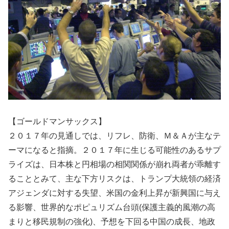
【ゴールドマンサックス】
２０１７年の見通しでは、リフレ、防衛、Ｍ＆Ａが主なテ
ーマになると指摘。２０１７年に生じる可能性のあるサプ
ライズは、日本株と円相場の相関関係が崩れ両者が乖離す
ることとみて、主な下方リスクは、トランプ大統領の経済
アジェンダに対する失望、米国の金利上昇が新興国に与え
る影響、世界的なポピュリズム台頭(保護主義的風潮の高
まりと移民規制の強化)、予想を下回る中国の成長、地政