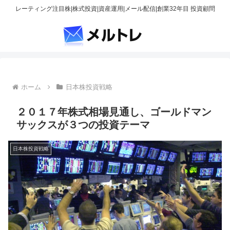
レーティング注目株|株式投資|資産運用|メール配信|創業32年目 投資顧問
ホーム
日本株投資戦略
２０１７年株式相場見通し、ゴールドマン
サックスが３つの投資テーマ
日本株投資戦略