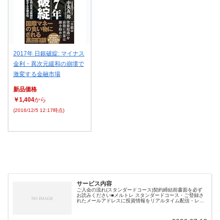
2017年 日銀破綻: マイナス
金利・異次元緩和の崩壊で
激変する金融市場
新品価格
￥1,404
から
(2016/12/5 12:17時点)
サービス内容
ご入会の流れ(スタンダードコース)契約締結前書面を必ず
お読みください■メルトレ スタンダードコース・ご登録さ
れたメールアドレスに投資情報をリアルタイム配信・レー
ティング情報からデイトレ銘柄をピックアップ。投資効率
もアップ！・外資系証券会社経...