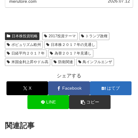
2026.07.12
merutore.com
日本株投資戦略
2017投資テーマ
トランプ政権
ポピュリズム欧州
日本株２０１７年の見通し
日経平均２０１７年
為替２０１７年見通し
米国金利上昇やドル高
防衛関連
鳥インフルエンザ
シェアする
X
Facebook
はてブ
LINE
コピー
関連記事