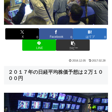
X
Facebook
はてブ
0
0
0
LINE
コピー
2016.12.05
2017.02.28
２０１７年の日経平均株価予想は２万１０
００円