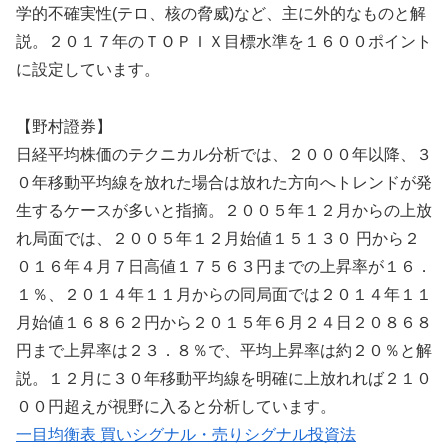
学的不確実性(テロ、核の脅威)など、主に外的なものと解
説。２０１７年のＴＯＰＩＸ目標水準を１６００ポイント
に設定しています。
【野村證券】
日経平均株価のテクニカル分析では、２０００年以降、３
０年移動平均線を放れた場合は放れた方向へトレンドが発
生するケースが多いと指摘。２００５年１２月からの上放
れ局面では、２００５年１２月始値１５１３０ 円から２
０１６年４月７日高値１７５６３円までの上昇率が１６．
１％、２０１４年１１月からの同局面では２０１４年１１
月始値１６８６２円から２０１５年６月２４日２０８６８
円まで上昇率は２３．８％で、平均上昇率は約２０％と解
説。１２月に３０年移動平均線を明確に上放れれば２１０
００円超えが視野に入ると分析しています。
一目均衡表 買いシグナル・売りシグナル投資法