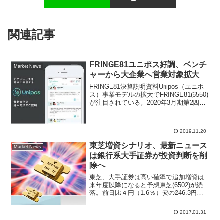
関連記事
FRINGE81ユニポス好調、ベンチ
Market News
ャーから大企業へ営業対象拡大
FRINGE81決算説明資料Unipos（ユニポ
ス）事業モデルの拡大でFRINGE81(6550)
が注目されている。2020年3月期第2四半
期決算説明資料によると、広告事業が大
きく伸び、UniposのKPIは引き続き好
調、ユニポスへの投資額...
2019.11.20
東芝増資シナリオ、最新ニュース
Market News
は銀行系大手証券が投資判断を削
除へ
東芝、大手証券は高い確率で追加増資は
来年度以降になると予想東芝(6502)が続
落。前日比４円（1.6％）安の246.3円ま
で売られている。きょうは、三菱UFJモ
ルガン・スタンレー証券によるレポート
2017.01.31
が確認されている。同証券では、(1)追加