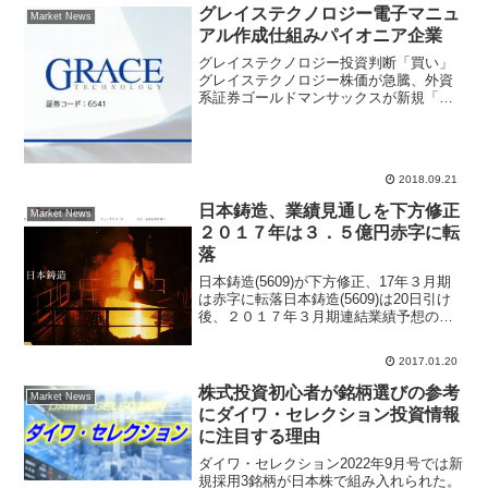
損失...
グレイステクノロジー電子マニュ
Market News
アル作成仕組みパイオニア企業
グレイステクノロジー投資判断「買い」
グレイステクノロジー株価が急騰、外資
系証券ゴールドマンサックスが新規「買
い」でカバレッジ開始。9月20日終値
2799円のところ、目標株価4600円に設定
したことで投資家から上値余地が大きい
と好感され買い注...
2018.09.21
日本鋳造、業績見通しを下方修正
Market News
２０１７年は３．５億円赤字に転
落
日本鋳造(5609)が下方修正、17年３月期
は赤字に転落日本鋳造(5609)は20日引け
後、２０１７年３月期連結業績予想の下
方修正を発表した。売上高は１００億円
から９５億円（前期比14.4％減）へ、営
2017.01.20
業損益は１億５０００万円の黒字から３
億５...
株式投資初心者が銘柄選びの参考
Market News
にダイワ・セレクション投資情報
に注目する理由
ダイワ・セレクション2022年9月号では新
規採用3銘柄が日本株で組み入れられた。