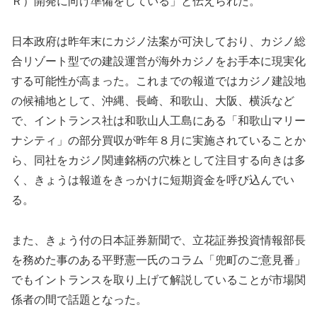
Ｒ）開発に向け準備をしている」と伝えられた。
日本政府は昨年末にカジノ法案が可決しており、カジノ総
合リゾート型での建設運営が海外カジノをお手本に現実化
する可能性が高まった。これまでの報道ではカジノ建設地
の候補地として、沖縄、長崎、和歌山、大阪、横浜など
で、イントランス社は和歌山人工島にある「和歌山マリー
ナシティ」の部分買収が昨年８月に実施されていることか
ら、同社をカジノ関連銘柄の穴株として注目する向きは多
く、きょうは報道をきっかけに短期資金を呼び込んでい
る。
また、きょう付の日本証券新聞で、立花証券投資情報部長
を務めた事のある平野憲一氏のコラム「兜町のご意見番」
でもイントランスを取り上げて解説していることが市場関
係者の間で話題となった。