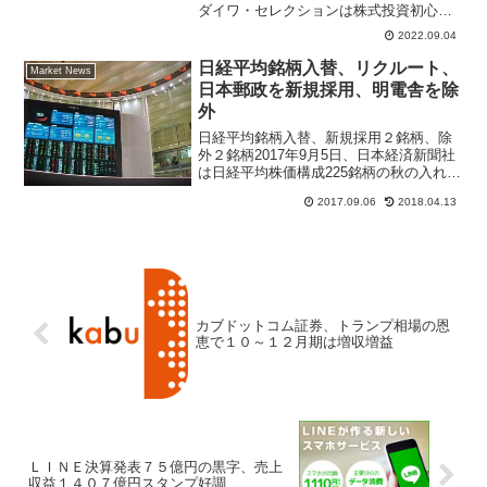
ダイワ・セレクションは株式投資初心者
に注目される理由は大和証券投資情報部
2022.09.04
の調査能力や銘柄選定の分析力、アナリ
ストレポートが充実している。株で儲け
日経平均銘柄入替、リクルート、
Market News
たい個人投資家は銘柄選びの参考投資情
日本郵政を新規採用、明電舎を除
報として
外
日経平均銘柄入替、新規採用２銘柄、除
外２銘柄2017年9月5日、日本経済新聞社
は日経平均株価構成225銘柄の秋の入れ替
えを発表した。新規採用２銘柄、除外２
2017.09.06
2018.04.13
銘柄となる。新規採用銘柄にはリクルー
トホールディングス(6098)、働き方改革
関連銘柄...
カブドットコム証券、トランプ相場の恩
恵で１０～１２月期は増収増益
ＬＩＮＥ決算発表７５億円の黒字、売上
収益１４０７億円スタンプ好調