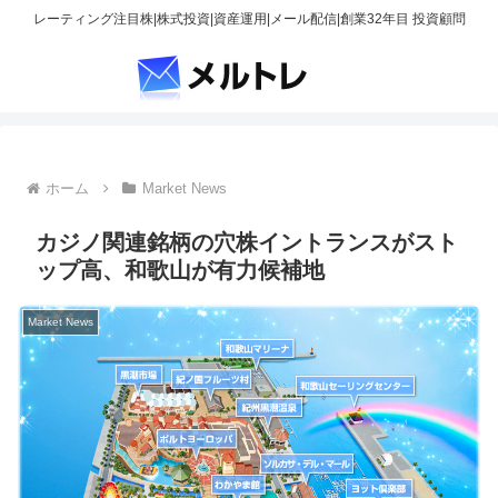
レーティング注目株|株式投資|資産運用|メール配信|創業32年目 投資顧問
ホーム
Market News
カジノ関連銘柄の穴株イントランスがスト
ップ高、和歌山が有力候補地
Market News