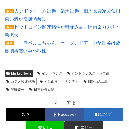
カブドットコム証券、楽天証券、個人投資家の信用
参考
買い残が増加傾向に
ビットコイン関連銘柄が軒並み高、国内２万カ所へ
参考
急拡大
「トラベルコちゃん」オープンドア、中堅証券は成
参考
長期待高い中小型株
Market News
イントランス
イントランスストップ高
カジノ関連銘柄
和歌山マリーナシティ
和歌山人工島
平野憲一
日本証券新聞
シェアする
X
Facebook
はてブ
LINE
コピー