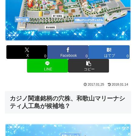
X
Facebook
はてブ
0
0
0
LINE
コピー
2017.01.25
2018.01.14
カジノ関連銘柄の穴株、和歌山マリーナシ
ティ人工島が候補地？