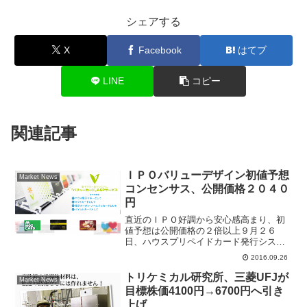
シェアする
X
Facebook
はてブ
LINE
コピー
関連記事
ＩＰＯバリューデザイン初値予想
Market News
コンセンサス、公開価格２０４０
円
直近のＩＰＯ好調から安心感高まり、初
値予想は公開価格の２倍以上９月２６
日、ハウスプリペイドカード発行システ
ムを手掛けるバリューデザイン(3960)が
2016.09.26
東証マザーズ市場に新規上場する。串カ
ツ田中(3547)など直近のＩＰＯが好調な
トリケミカル研究所、三菱UFJが
Market News
ことから、公開...
目標株価4100円→6700円へ引き
上げ