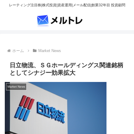
レーティング注目株|株式投資|資産運用|メール配信|創業32年目 投資顧問
ホーム
Market News
日立物流、ＳＧホールディングス関連銘柄
としてシナジー効果拡大
Market News