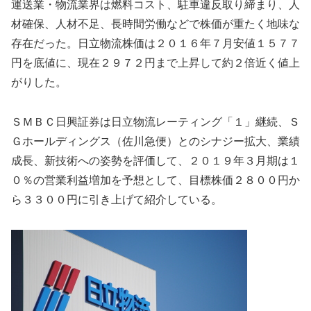
運送業・物流業界は燃料コスト、駐車違反取り締まり、人
材確保、人材不足、長時間労働などで株価が重たく地味な
存在だった。日立物流株価は２０１６年７月安値１５７７
円を底値に、現在２９７２円まで上昇して約２倍近く値上
がりした。
ＳＭＢＣ日興証券は日立物流レーティング「１」継続、Ｓ
Ｇホールディングス（佐川急便）とのシナジー拡大、業績
成長、新技術への姿勢を評価して、２０１９年３月期は１
０％の営業利益増加を予想として、目標株価２８００円か
ら３３００円に引き上げて紹介している。