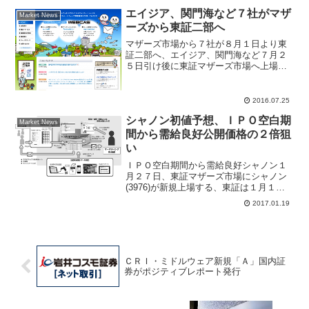
に新モデル発売が期待されている。アッ
エイジア、関門海など７社がマザ
Market News
プルのこれまで...
ーズから東証二部へ
マザーズ市場から７社が８月１日より東
証二部へ、エイジア、関門海など７月２
５日引け後に東証マザーズ市場へ上場す
るエイジアは、８月１日より東証二部へ
上場市場替えとなることを発表した。東
証はマザーズ上場後１０年経過すると、
2016.07.25
別の市場へ変更するかマザ...
シャノン初値予想、ＩＰＯ空白期
Market News
間から需給良好公開価格の２倍狙
い
ＩＰＯ空白期間から需給良好シャノン１
月２７日、東証マザーズ市場にシャノン
(3976)が新規上場する、東証は１月１８
日引け後にシャノン公開価格は１５００
2017.01.19
円に決定したと発表した。仮条件は１３
００円～１５００円でブックビルディン
グの積み上がりが順...
ＣＲＩ・ミドルウェア新規「Ａ」国内証
券がポジティブレポート発行