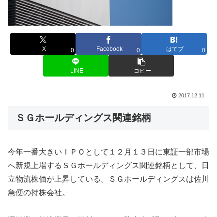
X
Facebook
はてブ
0
0
0
LINE
コピー
2017.12.11
ＳＧホールディングス関連銘柄
今年一番大きいＩＰＯとして１２月１３日に東証一部市場
へ新規上場するＳＧホールディングス関連銘柄として、日
立物流株価が上昇している。ＳＧホールディングスは佐川
急便の持株会社。