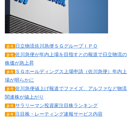
日立物流佐川急便ＳＧグループＩＰＯ
参考
佐川急便が年内上場を目指すとの報道で日立物流の
参考
株価が急上昇
ＳＧホールディングス上場申請（佐川急便）年内上
参考
場が明らかに
佐川急便値上げ報道でファイズ、アルファなど物流
参考
関連株が値上がり
サラリーマン投資家注目株ランキング
参考
注目株・レーティング速報サービス内容
参考