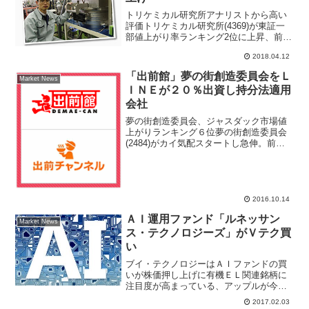
トリケミカル研究所アナリストから高い
評価トリケミカル研究所(4369)が東証一
部値上がり率ランキング2位に上昇、前日
比420円高の5230円と買われ大幅高。午
2018.04.12
前中には一時、前日比630円高の5440円
まで上昇する場面があった。直近では岩
「出前館」夢の街創造委員会をＬ
Market News
井コ...
ＩＮＥが２０％出資し持分法適用
会社
夢の街創造委員会、ジャスダック市場値
上がりランキング６位夢の街創造委員会
(2484)がカイ気配スタートし急伸。前日
比247円（12.3％）高の2249円まで買われ
ている。13日引け後、ＬＩＮＥ(3938)が
夢の街創造委員会の既存株主より普通...
2016.10.14
ＡＩ運用ファンド「ルネッサン
Market News
ス・テクノロジーズ」がＶテク買
い
ブイ・テクノロジーはＡＩファンドの買
いが株価押し上げに有機ＥＬ関連銘柄に
注目度が高まっている、アップルが今年
iPhone 初代モデルから発売１０周年とい
2017.02.03
うアニバーサリーで、市場関係者は９月