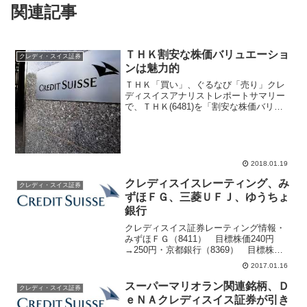
関連記事
ＴＨＫ割安な株価バリュエーショ
クレディ・スイス証券
ンは魅力的
ＴＨＫ「買い」、ぐるなび「売り」クレ
ディスイスアナリストレポートサマリー
で、ＴＨＫ(6481)を「割安な株価バリュ
エーションは魅力的」とレーティング
「アウトパフォーム」、目標株価5000円
継続と紹介している。ぐるなび(2440)は
業績低調だ...
2018.01.19
クレディスイスレーティング、み
クレディ・スイス証券
ずほＦＧ、三菱ＵＦＪ、ゆうちょ
銀行
クレディスイス証券レーティング情報・
みずほＦＧ（8411） 目標株価240円
→250円・京都銀行（8369） 目標株価
1510円→1500円・あおぞら銀行(8304)
2017.01.16
目標株価440円→460円・ゆうちょ銀行
(7182) 目標株価1360円...
スーパーマリオラン関連銘柄、Ｄ
クレディ・スイス証券
ｅＮＡクレディスイス証券が引き