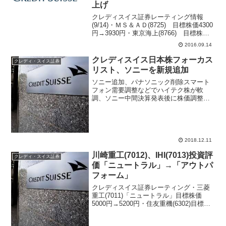
上げ
クレディスイス証券レーティング情報
(9/14)・ＭＳ＆ＡＤ(8725) 目標株価4300
円→3930円・東京海上(8766) 目標株価
4900円→4750円・損保ジャパン(8630)
2016.09.14
目標株価3915円→3640円・ディーエヌエ
ー(2432...
クレディスイス日本株フォーカス
クレディ・スイス証券
リスト、ソニーを新規追加
ソニー追加、パナソニック削除スマート
フォン需要調整などでハイテク株が軟
調、ソニー中間決算発表後に株価調整し
ているが、クレディスイス証券は12月5日
付けでソニー業績予想を上方修正してい
る。さらに12月10日レポートで、クレデ
ィスイス日本株フォ...
2018.12.11
川崎重工(7012)、IHI(7013)投資評
クレディ・スイス証券
価「ニュートラル」→「アウトパ
フォーム」
クレディスイス証券レーティング・三菱
重工(7011)「ニュートラル」目標株価
5000円→5200円・住友重機(6302)目標株
価4000円→3600円・NTTドコモ(9437)
「ニュートラル」目標株価2700円→2800