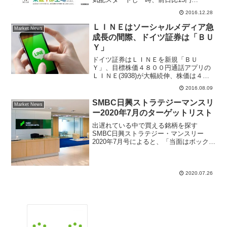
（3.5％）高の446円まで買われている。
2016.12.28
27日引け後、発行済株式総数の1.9％にあ
たる135万株、４億3000万円を上限に自
ＬＩＮＥはソーシャルメディア急
Market News
社株...
成長の間際、ドイツ証券は「ＢＵ
Ｙ」
ドイツ証券はＬＩＮＥを新規「ＢＵ
Ｙ」、目標株価４８００円通話アプリの
ＬＩＮＥ(3938)が大幅続伸、株価は４２
００円台まで値上がりしたのは７月２７
2016.08.09
日以来の水準となっている。複数の証券
会社が同時にアナリストレポートをリリ
SMBC日興ストラテジーマンスリ
Market News
ースしてレーティングカ...
ー2020年7月のターゲットリスト
出遅れている中で買える銘柄を探す
SMBC日興ストラテジー・マンスリー
2020年7月号によると、「当面はボックス
圏も、目線は上方向に置く」と基本投資
スタンスを強気で維持していることがわ
かる。マーケット情報分析するストラテ
ジストは、目先の株価上...
2020.07.26