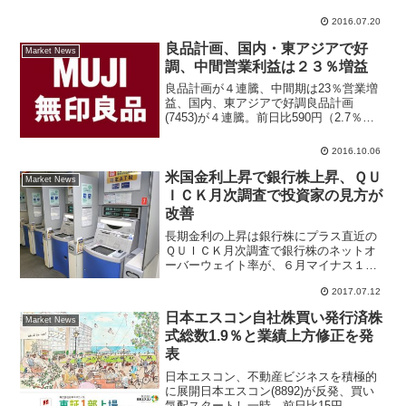
版が報じた。任天堂の関連会社と
2016.07.20
Niantic（ナイアンテック...
良品計画、国内・東アジアで好
Market News
調、中間営業利益は２３％増益
良品計画が４連騰、中間期は23％営業増
益、国内、東アジアで好調良品計画
(7453)が４連騰。前日比590円（2.7％）
高の２万2470円まで買われている。５日
引け後、17年２月期中間期（16年３～８
2016.10.06
月）の連結決算を発表した。営業収益は
前年同...
米国金利上昇で銀行株上昇、ＱＵ
Market News
ＩＣＫ月次調査で投資家の見方が
改善
長期金利の上昇は銀行株にプラス直近の
ＱＵＩＣＫ月次調査で銀行株のネットオ
ーバーウェイト率が、６月マイナス１
７％から、７月は２％と大幅にプラス回
2017.07.12
復した。投資家が銀行株に対して見方を
改善したか、保有株比率を引き上げたか
日本エスコン自社株買い発行済株
Market News
定かではないが、銀行株投資...
式総数1.9％と業績上方修正を発
表
日本エスコン、不動産ビジネスを積極的
に展開日本エスコン(8892)が反発、買い
気配スタートし一時、前日比15円