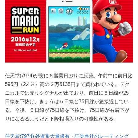
任天堂(7974)が実に６営業日ぶりに反発。午前中に前日比
595円（2.4％）高の２万5135円まで買われている。テク
ニカルでは売りシグナルが出ており、前日に５日線が25
日線を下抜け、きょうは５日線と75日線が急接近してい
る。今後、５日線が75日線を下抜け、75日線が右肩下が
りになるるようだと下降相場入りの可能性がある。
任天堂(7974) 外資系大量保有・証券各社のレーティング