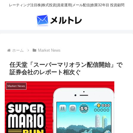
レーティング注目株|株式投資|資産運用|メール配信|創業32年目 投資顧問
ホーム
Market News
任天堂「スーパーマリオラン配信開始」で
証券会社のレポート相次ぐ
Market News