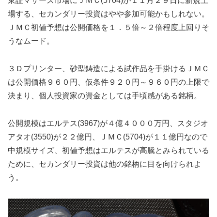
東証マザーズ市場にＪＭＣ(5704)が１１月２９日に新規上
場する、セカンダリー投資はやや参加可能かもしれない。
ＪＭＣ初値予想は公開価格を１．５倍～２倍程度上回りそ
うなムード。
３Ｄプリンター、砂型鋳造による試作品を手掛けるＪＭＣ
は公開価格９６０円、仮条件９２０円～９６０円の上限で
決まり、個人投資家の資金としては手頃感がある銘柄。
公開規模はエルテス(3967)が４億４０００万円、スタジオ
アタオ(3550)が２２億円、ＪＭＣ(5704)が１１億円なので
中規模サイズ、初値予想はエルテスが高騰とみられている
ために、セカンダリー投資は他の銘柄に目を向けられよ
う。