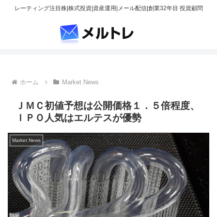
レーティング注目株|株式投資|資産運用|メール配信|創業32年目 投資顧問
ホーム
Market News
ＪＭＣ初値予想は公開価格１．５倍程度、
ＩＰＯ人気はエルテスが優勢
Market News