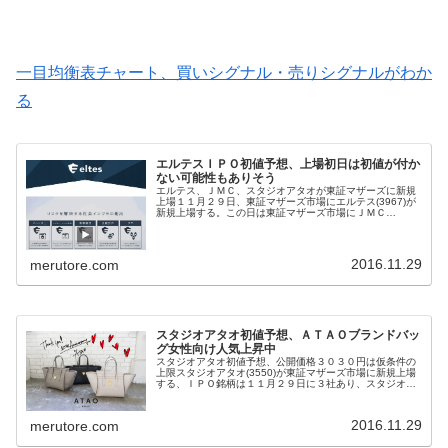
一目均衡表チャート、買いシグナル・売りシグナルがわか
る
エルテスＩＰＯ初値予想、上場初日は初値が付か
ない可能性もありそう
エルテス、ＪＭＣ、スタジオアタオが東証マザーズに新規
上場１１月２９日、東証マザーズ市場にエルテス(3967)が
新規上場する。この日は東証マザーズ市場にＪＭＣ
(5704)、スタジオアタオ(3550)と合計で３社が同時に新規
株式公開する。ＩＰＯ...
2016.11.29
merutore.com
スタジオアタオ初値予想、ＡＴＡＯブランドバッ
グ女性向け人気上昇中
スタジオアタオ初値予想、公開価格３０３０円は仮条件の
上限スタジオアタオ(3550)が東証マザーズ市場に新規上場
する、ＩＰＯ銘柄は１１月２９日に３社あり、スタジオア
タオ、ＪＭＣ(5704)、エルテス(3967)といずれも初値予想
は好調なスター...
2016.11.29
merutore.com