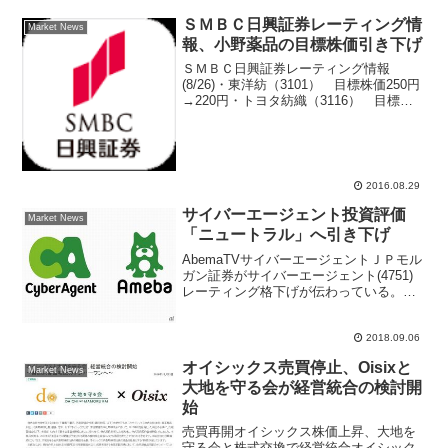
ＳＭＢＣ日興証券レーティング情
Market News
報、小野薬品の目標株価引き下げ
ＳＭＢＣ日興証券レーティング情報
(8/26)・東洋紡（3101） 目標株価250円
→220円・トヨタ紡織（3116） 目標株
価2250円→2400円・大陽日酸（4091）
目標株価1050円→1130円・カネカ
（4118） 目標株価920円...
2016.08.29
サイバーエージェント投資評価
Market News
「ニュートラル」へ引き下げ
AbemaTVサイバーエージェントＪＰモル
ガン証券がサイバーエージェント(4751)
レーティング格下げが伝わっている。従
来の投資判断は「オーバーウェイト」だ
ったが、直近の取材や足元の動向を踏ま
え「ニュートラル」へ引き下げた。アナ
2018.09.06
リストレポー...
オイシックス売買停止、Oisixと
Market News
大地を守る会が経営統合の検討開
始
売買再開オイシックス株価上昇、大地を
守る会と株式交換で経営統合オイシック