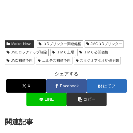
Market News
３Dプリンター関連銘柄
JMC３Dプリンター
JMCロックアップ解除
ＪＭＣ上場
ＪＭＣ公開価格
JMC初値予想
エルテス初値予想
スタジオアタオ初値予想
シェアする
X
Facebook
はてブ
LINE
コピー
関連記事