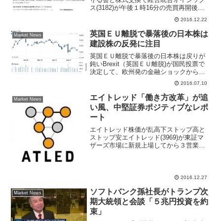
ス(3182)が午後１時16分の売買再開後に
カイ気配スタートし急伸。午後１時25分
2016.12.22
現在、前日比243円（11.5％）高の2360円
まで買われている。同社はきょうの午後
英国ＥＵ離脱で暴落後の日本株は
Market News
１...
建設株の反発に注目
英国ＥＵ離脱で暴落後の日本株は戻りが
鈍いBrexit（英国ＥＵ離脱)が国民投票で
決定して、欧州発の金融ショックから２
週間が経過した。２０１６年６月２４
2016.07.10
日、日経平均株価は暴落、ドル円は急騰
して１ドル＝１００円を割り込んだ。あ
エイトレッド「働き方改革」が追
Market News
れから世界はどうな...
い風、中堅証券ポジティブなレポ
ート
エイトレッド株価が乱高下ストップ高と
ストップ安エイトレッド(3969)が東証マ
ザーズ市場に新規上場してから３営業日
となる、上場初日は公開価格１８００円
を２．３倍上回る４２１０円で初値をつ
けＩＰＯ銘柄に投資意欲が強い地合いで
話題になった。公開...
2016.12.27
ソフトバンク孫社長がトランプ次
Market News
期大統領と会談「５兆円投資を約
束」