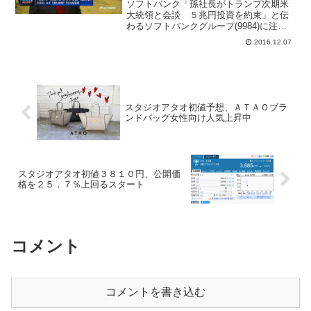
ソフトバンク「孫社長がトランプ次期米
大統領と会談 ５兆円投資を約束」と伝
わるソフトバンクグループ(9984)に注
目。７日付の日本経済新聞電子版など各
2016.12.07
メディアで、「トランプ次期米大統領は
６日午後、ニューヨークのトランプタワ
ーでソフトバンクグル...
スタジオアタオ初値予想、ＡＴＡＯブラ
ンドバッグ女性向け人気上昇中
スタジオアタオ初値３８１０円、公開価
格を２５．７％上回るスタート
コメント
コメントを書き込む