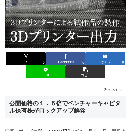
X
Facebook
はてブ
0
0
0
LINE
コピー
2016.11.29
公開価格の１．５倍でベンチャーキャピタ
ル保有株がロックアップ解除