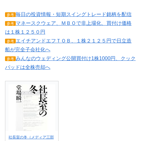
毎日の投資情報・短期スイングトレード銘柄を配信
参考
マネースクウェア、ＭＢＯで非上場化、買付け価格
参考
は１株１２５０円
エイチアンドエフＴＯＢ、１株２１２５円で日立造
参考
船が完全子会社化へ
みんなのウェディング公開買付け1株1000円、クック
参考
パッドは全株売却へ
社長室の冬（メディア三部