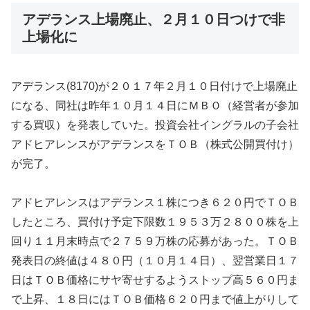
アデランス上場廃止、２月１０日つけで非
上場化に
アデランス(8170)が２０１７年２月１０日付けで上場廃止
になる、同社は昨年１０月１４日にＭＢＯ（経営者が参加
する買収）を発表していた。投資会社イングラルの子会社
アドヒアレンスがアデランスをＴＯＢ（株式公開買付け）
が完了。
アドヒアレンスはアデランス１株につき６２０円でＴＯＢ
したところ、買付け予定下限数１９５３万２８００株を上
回り１１月末時点で２７５９万株の応募があった。ＴＯＢ
発表日の終値は４８０円（１０月１４日）、翌営業日１７
日はＴＯＢ価格にサヤ寄せするようストップ高５６０円ま
で上昇、１８日にはＴＯＢ価格６２０円まで値上がりして