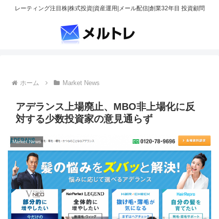
レーティング注目株|株式投資|資産運用|メール配信|創業32年目 投資顧問
ホーム
Market News
アデランス上場廃止、MBO非上場化に反
対する少数投資家の意見通らず
Market News