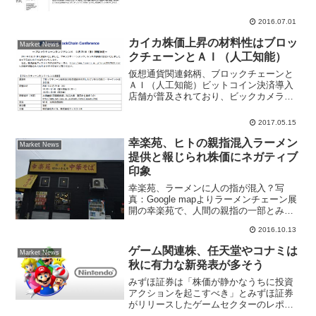
在、公開価格1500円を上回る1575円で買
い気配となっている。同社はＩＴ技術者
2016.07.01
を派遣してシステム運用を支援するサー
ビスを行っている...
カイカ株価上昇の材料性はブロッ
Market News
クチェーンとＡＩ（人工知能）
仮想通貨関連銘柄、ブロックチェーンと
ＡＩ（人工知能）ビットコイン決済導入
店舗が普及されており、ビックカメラと
ビットフライヤーが有楽町店と新宿東口
店の２店舗でビットコイン決済を開始す
2017.05.15
る。仮想通貨決済システムに欠かせない
のが「フィンテック、ブロ...
幸楽苑、ヒトの親指混入ラーメン
Market News
提供と報じられ株価にネガティブ
印象
幸楽苑、ラーメンに人の指が混入？写
真：Google mapよりラーメンチェーン展
開の幸楽苑で、人間の親指の一部とみら
れる異物が混入されたラーメンを客に提
2016.10.13
供してたことがわかり、会社側は「再発
防止を図っていく」とコメントしたこと
ゲーム関連株、任天堂やコナミは
Market News
が朝日新聞デジタ...
秋に有力な新発表が多そう
みずほ証券は「株価が静かなうちに投資
アクションを起こすべき」とみずほ証券
がリリースしたゲームセクターのレポー
トでは、多くのゲームイベントが開催さ