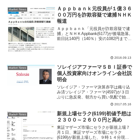
Ａｐｐｂａｎｋ元役員が１億３６
Market News
００万円を詐欺容疑で逮捕ＮＨＫ
報道
Ａｐｐｂａｎｋ「元役員が詐欺容疑で逮
捕」とＮＨＫAppbank(6177)が後場急落。
前日比140円（140％）安の1082円まで売
られている。きょうの昼休みにNHKニュ
ースで、「元役員が、会社から１億3000
万円余りをだまし取ったとして東...
2016.09.13
ソレイジアファーマＳＢＩ証券で
Market News
個人投資家向けオンライン会社説
明会
ソレイジア・ファーマ決算赤字は織り込
み済ソレイジア・ファーマ(4597)が３日
ぶりに急反発、朝方から買い気配で始ま
り前日比20円高の568円で寄り付いた。そ
2017.05.16
の後も更に上昇幅を拡大させて46円高の
594円まで買われる場面があった。今期の
新規上場セラク(6199)初値予想は
Market News
第１四...
２３００～２６００円と高め
東証マザーズ市場にセラクが新規上場７
月１日、東証マザーズ市場にセラク
(6199)が新規上場した、９時１４分現