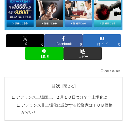
X
Facebook
はてブ
0
0
0
LINE
コピー
2017.02.09
目次
アデランス上場廃止、２月１０日つけで非上場化に
アデランス非上場化に反対する投資家はＴＯＢ価格
が安いと