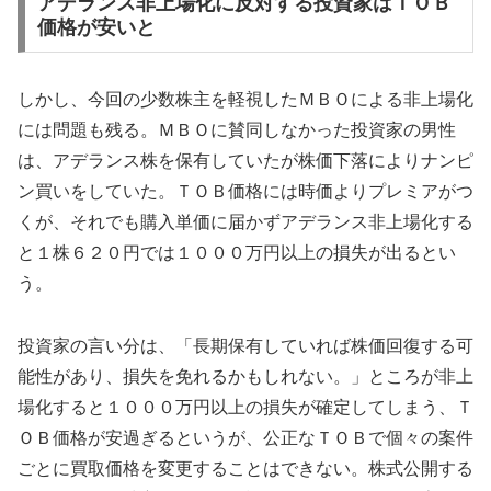
アデランス非上場化に反対する投資家はＴＯＢ
価格が安いと
しかし、今回の少数株主を軽視したＭＢＯによる非上場化
には問題も残る。ＭＢＯに賛同しなかった投資家の男性
は、アデランス株を保有していたが株価下落によりナンピ
ン買いをしていた。ＴＯＢ価格には時価よりプレミアがつ
くが、それでも購入単価に届かずアデランス非上場化する
と１株６２０円では１０００万円以上の損失が出るとい
う。
投資家の言い分は、「長期保有していれば株価回復する可
能性があり、損失を免れるかもしれない。」ところが非上
場化すると１０００万円以上の損失が確定してしまう、Ｔ
ＯＢ価格が安過ぎるというが、公正なＴＯＢで個々の案件
ごとに買取価格を変更することはできない。株式公開する