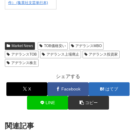
作） (集英社文芸単行本)
Market News
TOB価格安い
アデランスMBO
アデランスTOB
アデランス上場廃止
アデランス投資家
アデランス株主
シェアする
X
Facebook
はてブ
LINE
コピー
関連記事