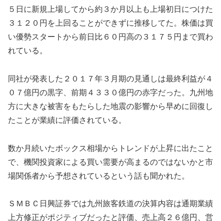
５日に新規上場してから約３か月以上も上場初日につけた
３１２０円を上回ることができずに推移してた。株価は買
い優勢スタートから前日比６０円高の３１７５円まで買わ
れている。
同社が発表した２０１７年３月期の見通しは最終利益が４
０７億円の黒字、前期４３３０億円の赤字だった。九州地
方に大きな被害をもたらした地震の影響から早めに回復し
たことが業績に評価されている。
数か月続いたボックス相場からトレンドが上昇に出たこと
で、機関投資家による買い需要が高まるのではないかと市
場関係者から予想されているという話も聞かれた。
ＳＭＢＣ日興証券では九州旅客鉄道の決算内容は通期業績
上方修正がポジティブだったと評価、売上高２６億円、営