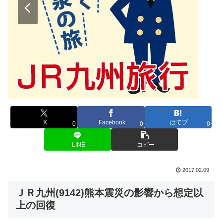
X
Facebook
はてブ
0
0
0
LINE
コピー
2017.02.09
ＪＲ九州(9142)熊本震災の影響から想定以
上の回復