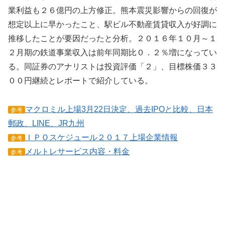
業利益も２６億円の上方修正。熊本震災影響からの回復が
想定以上に早かったこと、駅ビル不動産賃貸収入が好調に
推移したことが要因だったと分析。２０１６年１０月～１
２月期の鉄道事業収入は前年同期比０．２％増になってい
る。同証券のアナリストは投資評価「２」、目標株価３３
００円継続とレポートで紹介している。
マクロミル上場3月22日決定、過去IPOと比較、日本
参考
郵政、LINE、JR九州
ＩＰＯスケジュール２０１７上場企業情報
参考
メルトレサービス内容・料金
参考