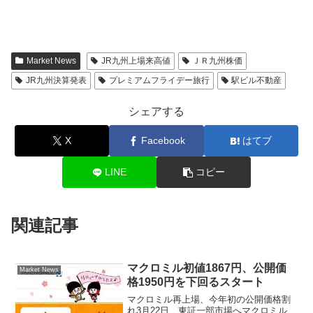
Market News
JR九州上場来高値
ＪＲ九州株価
JR九州決算発表
プレミアムフライデー旅行
駅ビル不動産
シェアする
X
Facebook
はてブ
LINE
コピー
関連記事
マクロミル初値1867円、公開価
Market News
格1950円を下回るスタート
マクロミル再上場、今年初の公開価格割
れ3月22日、東証一部市場へマクロミル