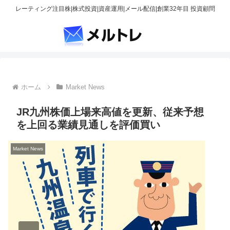
レーティング注目株|株式投資|資産運用|メール配信|創業32年目 投資顧問
ホーム
Market News
JR九州株価上場来高値を更新、従来予想
を上回る業績見通しを評価買い
Market News