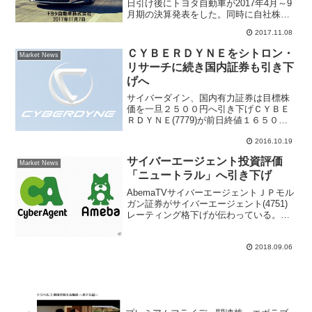
日引け後にトヨタ自動車が2017年4月～9
月期の決算発表をした。同時に自社株買
い、2018年3月期の見通しを示し、11月8
2017.11.08
日朝はトヨタ自動車株価は上昇して始ま
っている。国内大手証券の野村證券は
ＣＹＢＥＲＤＹＮＥをシトロン・
Market News
ト...
リサーチに続き国内証券も引き下
げへ
サイバーダイン、国内有力証券は目標株
価を一旦２５００円へ引き下げＣＹＢＥ
ＲＤＹＮＥ(7779)が前日終値１６５０円
近辺で小動き。きょうは、岩井コスモ証
2016.10.19
券が同社についてレポートをリリースし
たことが確認されている。レポートで
サイバーエージェント投資評価
は、米国シトロン・リ...
Market News
「ニュートラル」へ引き下げ
AbemaTVサイバーエージェントＪＰモル
ガン証券がサイバーエージェント(4751)
レーティング格下げが伝わっている。従
来の投資判断は「オーバーウェイト」だ
ったが、直近の取材や足元の動向を踏ま
え「ニュートラル」へ引き下げた。アナ
2018.09.06
リストレポー...