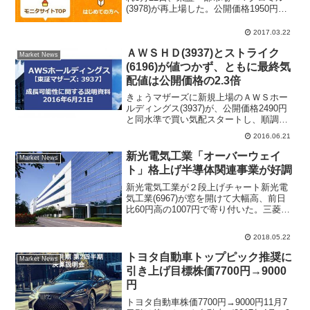
(3978)が再上場した。公開価格1950円に
対してマクロミル初値は1867円で、初値
は公開価格を4.3％下回る形でスタートと
2017.03.22
なった。2017年ＩＰＯ銘柄で公開価格
ＡＷＳＨＤ(3937)とストライク
を...
Market News
(6196)が値つかず、ともに最終気
配値は公開価格の2.3倍
きょうマザーズに新規上場のＡＷＳホー
ルディングス(3937)が、公開価格2490円
と同水準で買い気配スタートし、順調に
気配値を切り上げで結局値つかずとなっ
2016.06.21
た。最終気配値は公開価格の2.3倍となる
5730円。同社は、フィリピン子会社によ
新光電気工業「オーバーウェイ
Market News
るソフ...
ト」格上げ半導体関連事業が好調
新光電気工業が２段上げチャート新光電
気工業(6967)が窓を開けて大幅高、前日
比60円高の1007円で寄り付いた。三菱Ｕ
ＦＪモルガン・スタンレー証券がレーテ
ィングを「ニュートラル」から「オーバ
2018.05.22
ーウェイト」へ格上げしたことが市場関
係者の間で確...
トヨタ自動車トップピック推奨に
Market News
引き上げ目標株価7700円→9000
円
トヨタ自動車株価7700円→9000円11月7