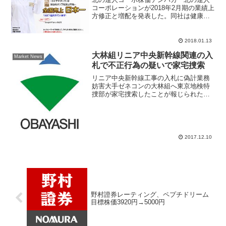
コーポレーションが2018年2月期の業績上
方修正と増配を発表した。同社は健康美
容食品、化粧品などをネット通販で業績
好調、2017年に北の達人コーポレーショ
ン株価は11倍に値上がり「テンバガー」
2018.01.13
と呼ばれる銘...
大林組リニア中央新幹線関連の入
Market News
札で不正行為の疑いで家宅捜索
リニア中央新幹線工事の入札に偽計業務
妨害大手ゼネコンの大林組へ東京地検特
捜部が家宅捜索したことが報じられた。
リニア中央新幹線関連工事の入札に関し
て、偽計業務妨害という不正行為があっ
た疑いが持たれているという理由。ＪＲ
東海(9022)は東京・...
2017.12.10
野村證券レーティング、ペプチドリーム
目標株価3920円→5000円