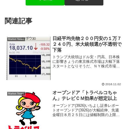
関連記事
日経平均先物２００円安の１万７
Market News
２４０円、米大統領選が不透明で
下落
トランプ大統領はドル安・円高、日本株
に影響きょうの東京株式市場は大幅下落
スタートとなりそうだ、ＮＹ株式市場は
ダウ工業３０種平均が４日続落で１０５
ドル安の１万８０３７ドル、ナスダック
総合指数は３５．５６ポイント安の５１
５３．５８ポイントとなっ...
2016.11.02
オープンドア「トラベルコちゃ
Market News
ん」テレビＣＭ効果が想定以上
オープンドア(3926)いちよし証券レポー
トオープンドア(3926)が大幅続伸、先週
金曜日８月２５日には値幅制限の上限ま
で株価上昇してストップ高となる場面も
あった。インバウンド需要の恩恵を上手
に取り込み業績好調が買い手掛かり材料