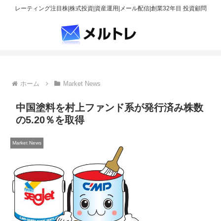
レーティング注目株|株式投資|資産運用|メール配信|創業32年目 投資顧問
ホーム
Market News
中国塗料を村上ファンド系が発行済み株数
の5.20％を取得
Market News