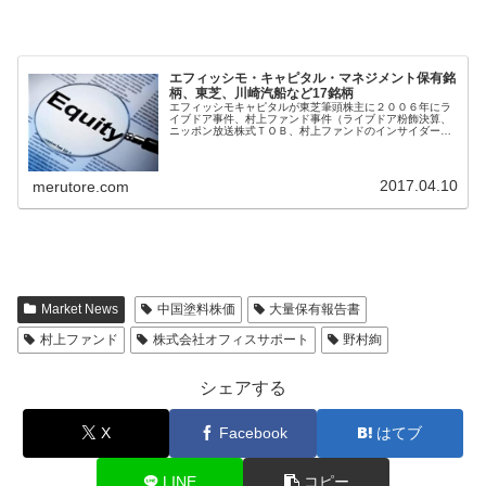
エフィッシモ・キャピタル・マネジメント保有銘
柄、東芝、川崎汽船など17銘柄
エフィッシモキャピタルが東芝筆頭株主に２００６年にラ
イブドア事件、村上ファンド事件（ライブドア粉飾決算、
ニッポン放送株式ＴＯＢ、村上ファンドのインサイダー事
件）前から、「モノ言う株主」として代表の村上世彰氏が
注目された。資産や余剰金がありな...
2017.04.10
merutore.com
Market News
中国塗料株価
大量保有報告書
村上ファンド
株式会社オフィスサポート
野村絢
シェアする
X
Facebook
はてブ
LINE
コピー