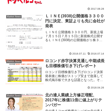
となっている...
2017.08.28
ＬＩＮＥ(3938)公開価格３３００
Market News
円に決定、東証よりも先に会社が
発表
ＬＩＮＥ公開価格３３００円、新規上場
７月１５日７月１５日に新規株式公開す
るＬＩＮＥ(3938)の公開価格が１株３３
００円と会社側が発表した。通常は引け
後に東京証券取引所が発表するのが普通
だが、日米同時上場の為、珍しく会社側
2016.07.11
2016.07.14
が東証よりも先に発...
ロコンド赤字決算見通し中期成長
Market News
も目標株価引き下げレポート
ロコンド目標株価引き下げロコンド決算
発表後に株価がストップ安まで急落して
株式掲示板で大きな話題となった。その
後のリバウンド戻しも大きい値幅が出た
が、再び株価下落のボラティリティが大
2018.04.26
きく反応。岩井コスモ証券が4月25日付け
北の達人業績上方修正増配、
で、ロコンド目標株価...
Market News
2017年に株価11倍に値上がりテ
ンバガー
北の達人コーポ株価テンバガー北の達人