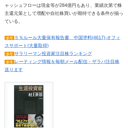
ャッシュフローは現金等が284億円もあり、業績次第で株
主還元策として増配や自社株買いが期待できる条件が揃っ
ている。
５％ルール大量保有報告書 中国塗料(4617)-オフィ
参考
スサポート(大量取得)
サラリーマン投資家注目株ランキング
参考
レーティング情報を毎朝メール配信・ザラバ注目株
参考
送ります