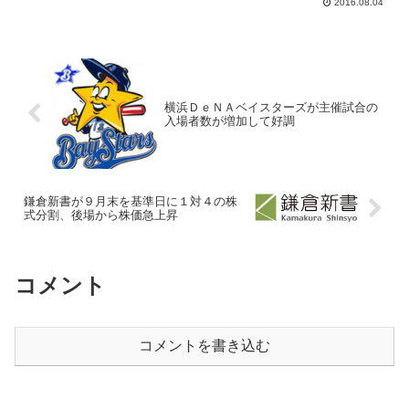
2016.08.04
3300円→3360円三菱ＵＦＪモルガン...
横浜ＤｅＮＡベイスターズが主催試合の
入場者数が増加して好調
鎌倉新書が９月末を基準日に１対４の株
式分割、後場から株価急上昇
コメント
コメントを書き込む