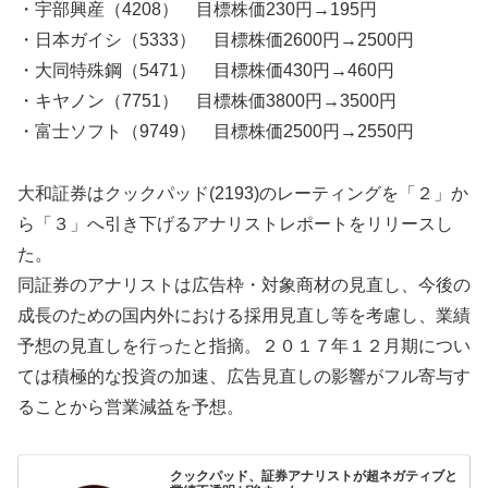
・宇部興産（4208） 目標株価230円→195円
・日本ガイシ（5333） 目標株価2600円→2500円
・大同特殊鋼（5471） 目標株価430円→460円
・キヤノン（7751） 目標株価3800円→3500円
・富士ソフト（9749） 目標株価2500円→2550円
大和証券はクックパッド(2193)のレーティングを「２」か
ら「３」へ引き下げるアナリストレポートをリリースし
た。
同証券のアナリストは広告枠・対象商材の見直し、今後の
成長のための国内外における採用見直し等を考慮し、業績
予想の見直しを行ったと指摘。２０１７年１２月期につい
ては積極的な投資の加速、広告見直しの影響がフル寄与す
ることから営業減益を予想。
クックパッド、証券アナリストが超ネガティブと