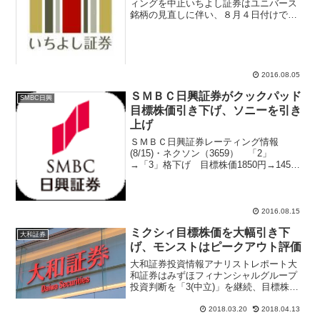
ィングを中止いちよし証券はユニバース
銘柄の見直しに伴い、８月４日付けでア
ンジェスＭＧ(4563)のレーティングを中
止と発表している。従来はレーティング
「Ｃ」、フェアバリュー１７０円を
→「中止」にした。メル...
2016.08.05
ＳＭＢＣ日興証券がクックパッド
SMBC日興
目標株価引き下げ、ソニーを引き
上げ
ＳＭＢＣ日興証券レーティング情報
(8/15)・ネクソン（3659） 「2」
→「3」格下げ 目標株価1850円→1450
円・クックパッド（2193） 目標株価
1600円→940円・東京製鐵（5423） 目
標株価1100円→1000円・共英製鋼...
2016.08.15
ミクシィ目標株価を大幅引き下
大和証券
げ、モンストはピークアウト評価
大和証券投資情報アナリストレポート大
和証券はみずほフィナンシャルグループ
投資判断を「3(中立)」を継続、目標株価
を220円→210円へ引き下げた。業績予想
は2017年度通期連結純利益5600億円の銀
2018.03.20
2018.04.13