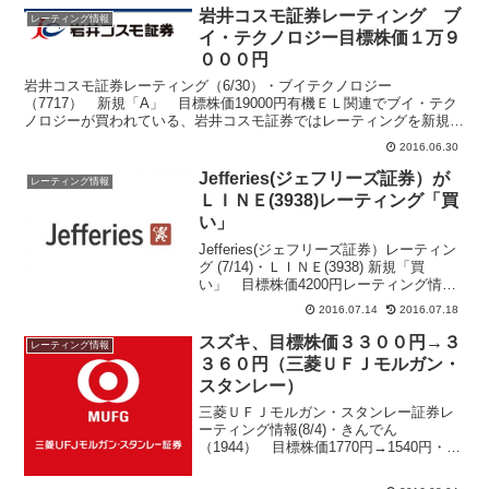
行計画をクリアできると予測。年間配当7
岩井コスモ証券レーティング ブ
円5...
レーティング情報
イ・テクノロジー目標株価１万９
０００円
岩井コスモ証券レーティング（6/30）・ブイテクノロジー
（7717） 新規「A」 目標株価19000円有機ＥＬ関連でブイ・テク
ノロジーが買われている、岩井コスモ証券ではレーティングを新規
「Ａ」、目標株価１万９０００円に設定するアナリストレポ...
2016.06.30
Jefferies(ジェフリーズ証券）が
レーティング情報
ＬＩＮＥ(3938)レーティング「買
い」
Jefferies(ジェフリーズ証券）レーティン
グ (7/14)・ＬＩＮＥ(3938) 新規「買
い」 目標株価4200円レーティング情報
をメール配信 登録はコチラ上場前の銘
2016.07.14
2016.07.18
柄にレーティングが付与されるのは極め
て異例なことブルームバーグ端末（...
スズキ、目標株価３３００円→３
レーティング情報
３６０円（三菱ＵＦＪモルガン・
スタンレー）
三菱ＵＦＪモルガン・スタンレー証券レ
ーティング情報(8/4)・きんでん
（1944） 目標株価1770円→1540円・帝
国ホテル（9708） 目標株価2570円
→2540円・スズキ（7269） 目標株価