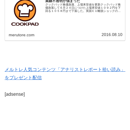
業績不透明が強まった
クックパッド株価急落、上場来安値を更新クックパッド株
価急落して６月２４日につけた上場来安値１０９２円を下
回る１０５８円まで下落した。英国ＥＵ離脱ショックの時
の株価を割り込むとは、日経平均、ＴＯＰＩＸと比較して
大きなアンダーパフォームとなって...
2016.08.10
merutore.com
メルトレ人気コンテンツ「アナリストレポート拾い読み」
をプレゼント配信
[adsense]