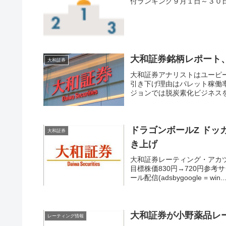
付ランキング９月１日～３０日
大和証券銘柄レポート
大和証券
大和証券アナリストはユーピーア
引き下げ理由はパレット稼働
ジョンでは脱炭素化ビジネス
昇している点は要注意。
ドラゴンボールZ ドッ
大和証券
き上げ
大和証券レーティング・アカツキ(
目標株価830円→720円参
ール配信(adsbygoogle = win..
大和証券が小野薬品レ
レーティング情報