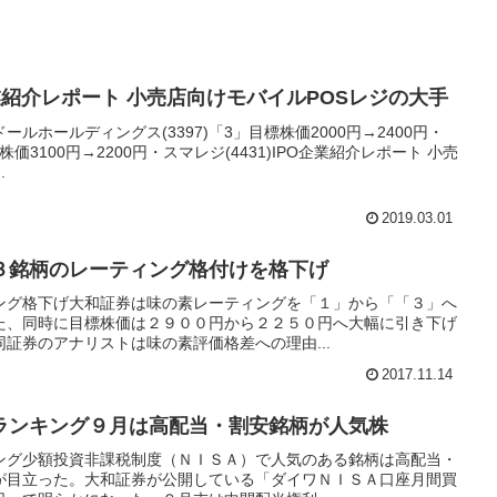
O企業紹介レポート 小売店向けモバイルPOSレジの大手
ルホールディングス(3397)「3」目標株価2000円→2400円・
目標株価3100円→2200円・スマレジ(4431)IPO企業紹介レポート 小売
.
2019.03.01
３銘柄のレーティング格付けを格下げ
ング格下げ大和証券は味の素レーティングを「１」から「「３」へ
た、同時に目標株価は２９００円から２２５０円へ大幅に引き下げ
証券のアナリストは味の素評価格差への理由...
2017.11.14
ランキング９月は高配当・割安銘柄が人気株
ング少額投資非課税制度（ＮＩＳＡ）で人気のある銘柄は高配当・
が目立った。大和証券が公開している「ダイワＮＩＳＡ口座月間買