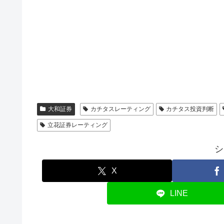
大和証券
カチタスレーティング
カチタス投資判断
立花証券レーティング
シ
X
LINE