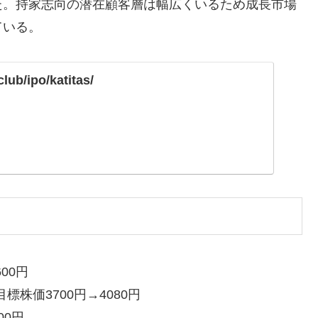
た。持家志向の潜在顧客層は幅広くいるため成長市場
ている。
lub/ipo/katitas/
00円
標株価3700円→4080円
00円