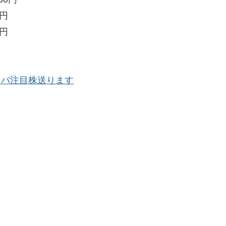
0円
0円
ラバ注目株送ります