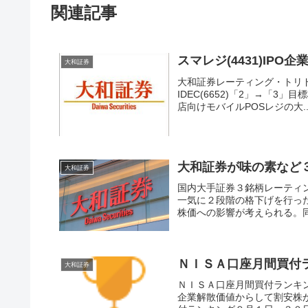
関連記事
スマレジ(4431)IP
大和証券
大和証券レーティング・トリドー
IDEC(6652)「2」→「3」
店向けモバイルPOSレジの大..
大和証券が味の素など
大和証券
国内大手証券３銘柄レーティ
一気に２段階の格下げを行っ
株価への影響が考えられる。同
ＮＩＳＡ口座月間買付
大和証券
ＮＩＳＡ口座月間買付ランキ
企業解散価値からして割安株