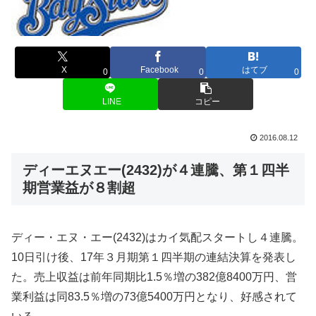
X
Facebook
はてブ
0
0
0
LINE
コピー
2016.08.12
ディーエヌエー(2432)が４連騰、第１四半
期営業益が８割超
ディー・エヌ・エー(2432)はカイ気配スタートし４連騰。
10日引け後、17年３月期第１四半期の連結決算を発表し
た。売上収益は前年同期比1.5％増の382億8400万円、営
業利益は同83.5％増の73億5400万円となり、好感されて