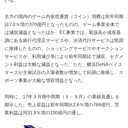
いる。
主力の国内のゲーム内仮想通貨（コイン）消費は前年同期
比7.0％増の370億円となったものの、ゲーム事業全体で
は減収減益となったほか、EC事業では、取扱高が成長基
調にある旅行代理店サービスや、決済代行サービスは堅調
に推移したものの、ショッピングサービスやオークション
サービスが、利用減少等により前年同期比で減収、セグメ
ント利益は大幅な減益となった。ただ、横浜DeNAベイス
ターズが主催試合の入場者数が増加して好調に推移し、ス
ポーツ事業が大幅な増収増益となった。
同時に、17年３月期中間期（４～９月）の業績見通しを
開示した。売上収益は前年同期比2.6％増の768億円、営
業利益は同31.8％増の150億円の通し。