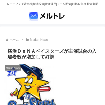
レーティング注目株|株式投資|資産運用|メール配信|創業32年目 投資顧問
ホーム
Market News
横浜ＤｅＮＡベイスターズが主催試合の入
場者数が増加して好調
Market News