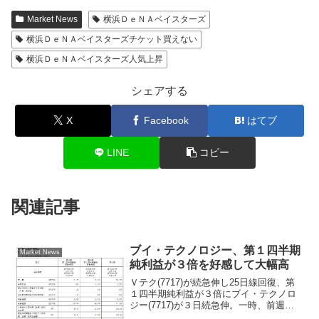
Market News
横浜ＤｅＮＡベイスターズ
横浜ＤｅＮＡベイスターズチケット買えない
横浜ＤｅＮＡベイスターズ人気上昇
シェアする
X
Facebook
はてブ
LINE
コピー
関連記事
ブイ・テクノロジー、第１四半期
Market News
純利益が３倍を好感して大幅高
Ｖテク(7717)が続急伸し25日線回復、第
１四半期純利益が３倍にブイ・テクノロ
ジー(7717)が３日続急伸。一時、前週末
比1020円（8.1％）高の１万3620円まで買