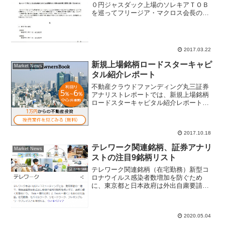
０円ジャスダック上場のソレキアＴＯＢ
を巡ってフリージア・マクロス会長の
佐々木ベジ氏が富士通が提示したＴＯＢ
価格を上回る買付価格を提示した。ＴＯ
Ｂ合戦が過熱する可能性で注目される。
佐々木ベジ氏はソレキアＴＯ...
2017.03.22
新規上場銘柄ロードスターキャピ
Market News
タル紹介レポート
不動産クラウドファンディング丸三証券
アナリストレポートでは、新規上場銘柄
ロードスターキャピタル紹介レポートを
リリースしている。ＩＰＯなのでまだレ
ーティング未付与であるが、不動産投資
を軸にしたクラウドファンディング事業
2017.10.18
が好調。ロードスターキャ...
テレワーク関連銘柄、証券アナリ
Market News
ストの注目9銘柄リスト
テレワーク関連銘柄（在宅勤務）新型コ
ロナウイルス感染者数増加を防ぐため
に、東京都と日本政府は外出自粛要請や
緊急事態宣言発令など、国家レベルで対
策を練っている。企業は在宅勤務（テレ
ワーク）対応を急がれる中、株式市場で
2020.05.04
はテレワーク関連銘柄・在宅...