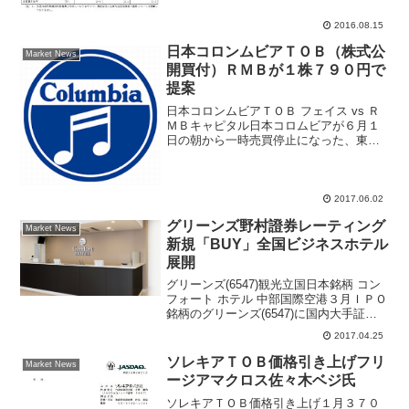
われ、25日移動平均線を回復した。12日
引け後に、17年３月期第１四半...
2016.08.15
日本コロンムビアＴＯＢ（株式公
Market News
開買付）ＲＭＢが１株７９０円で
提案
日本コロンムビアＴＯＢ フェイス vs Ｒ
ＭＢキャピタル日本コロムビアが６月１
日の朝から一時売買停止になった、東京
証券取引所は「公開買付に関する報道が
あったため真偽の確認」として午前８時
２０分から午後１２時３０分まで売買停
止状態が続いた。午...
2017.06.02
グリーンズ野村證券レーティング
Market News
新規「BUY」全国ビジネスホテル
展開
グリーンズ(6547)観光立国日本銘柄 コン
フォート ホテル 中部国際空港３月ＩＰＯ
銘柄のグリーンズ(6547)に国内大手証券
が強気の見通し、全国にビジネスホテル
2017.04.25
を展開、「コンフォートホテル」ブラン
ド、「グリーンズホテルズ」を展開運営
ソレキアＴＯＢ価格引き上げフリ
Market News
してい...
ージアマクロス佐々木ベジ氏
ソレキアＴＯＢ価格引き上げ１月３７０