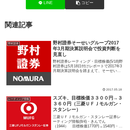
LINE
コピー
関連記事
野村證券そーせいグループ2017
野村證券
年3月期決算説明会で投資判断を
見直し
野村證券レーティング・目標株価(5/18)野
村證券は5月18日付けレポートで2017年3
月期決算説明会を踏まえて、そーせいグ
ループ(4565)の投資判断見直しをレポー
トしている。ヘプタレス社パイプライン
開発スケジュールを予想よりも遅れると
見...
2017.05.18
スズキ、目標株価３３００円→３
レーティング情報
３６０円（三菱ＵＦＪモルガン・
スタンレー）
三菱ＵＦＪモルガン・スタンレー証券レ
ーティング情報(8/4)・きんでん
（1944） 目標株価1770円→1540円・帝