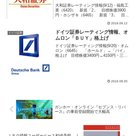
大和証券レーティング情報(9/12)・福島工
業（6420） 新規「2」 目標株価3900
円・ホシザキ（6465） 新規「3」 目標
株価8500円・みずほＦＧ（8411）
2016.09.12
「3」→「2」格上げ 目標株価170円
→210円・損保ジャパン（863...
ドイツ証券レーティング情報、オ
ドイツ証券
ムロン「ＢＵＹ」格上げ
ドイツ証券レーティング情報(9/20)・オム
ロン（6645） 「ホールド」→「バイ」
格上げ 目標株価3400円→4150円・三菱
電機（6503） 目標株価1450円→1550
円・ＳＭＣ（6273） 目標株価29000円
→34000円・キーエ...
2016.09.20
ガンホー・オンライン『セブンス・リバ
ース』の事前登録開始で大幅高
ＩＰＯ情報ユーザーベース初値予想、Ｊ