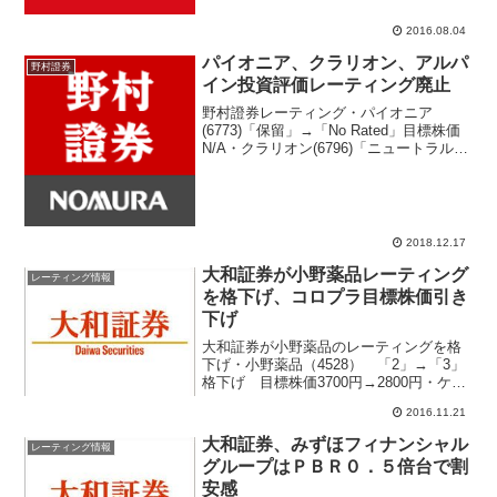
国ホテル（9708） 目標株価2570円
→2540円・スズキ（7269） 目標株価
2016.08.04
3300円→3360円三菱ＵＦＪモルガン...
パイオニア、クラリオン、アルパ
野村證券
イン投資評価レーティング廃止
野村證券レーティング・パイオニア
(6773)「保留」→「No Rated」目標株価
N/A・クラリオン(6796)「ニュートラル」
→「No Rated」目標株価1500円→N/A・
アルパイン(6816)「保留」→「No
Rated」目標株価N...
2018.12.17
大和証券が小野薬品レーティング
レーティング情報
を格下げ、コロプラ目標株価引き
下げ
大和証券が小野薬品のレーティングを格
下げ・小野薬品（4528） 「2」→「3」
格下げ 目標株価3700円→2800円・ケネ
ディクス商業（3453） 目標株価305000
2016.11.21
円→285000円・三越伊勢丹（3099） 目
標株価1000円→1200...
大和証券、みずほフィナンシャル
レーティング情報
グループはＰＢＲ０．５倍台で割
安感