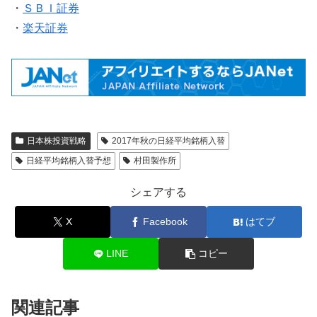
・
ＳＢＩ証券
・
楽天証券
日本株投資戦略
2017年秋の日経平均銘柄入替
日経平均銘柄入替予想
村田製作所
シェアする
X
Facebook
はてブ
LINE
コピー
関連記事