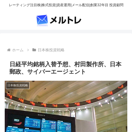
レーティング注目株|株式投資|資産運用|メール配信|創業32年目 投資顧問
ホーム
日本株投資戦略
日経平均銘柄入替予想、村田製作所、日本
郵政、サイバーエージェント
日本株投資戦略