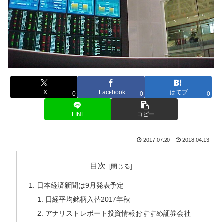
X
Facebook
はてブ
0
0
0
LINE
コピー
2017.07.20
2018.04.13
目次
日本経済新聞は9月発表予定
日経平均銘柄入替2017年秋
アナリストレポート投資情報おすすめ証券会社