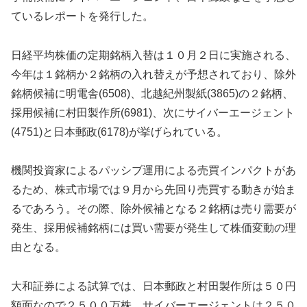
ているレポートを発行した。
日経平均株価の定期銘柄入替は１０月２日に実施される、
今年は１銘柄か２銘柄の入れ替えが予想されており、除外
銘柄候補に明電舎(6508)、北越紀州製紙(3865)の２銘柄、
採用候補に村田製作所(6981)、次にサイバーエージェント
(4751)と日本郵政(6178)が挙げられている。
機関投資家によるパッシブ運用による売買インパクトがあ
るため、株式市場では９月から先回り売買する動きが始ま
るであろう。その際、除外候補となる２銘柄は売り需要が
発生、採用候補銘柄には買い需要が発生して株価変動の理
由となる。
大和証券による試算では、日本郵政と村田製作所は５０円
額面なので２５００万株、サイバーエージェントは２５０