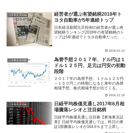
経営者が選ぶ有望銘柄2018年ト
日本株投資戦略
ヨタ自動車が5年連続トップ
日本経済新聞元旦恒例の経営者が選ぶ有
望銘柄ランキング2018年の有望銘柄のト
ップは5年連続でトヨタ自動車だった、上
場企業の経営者が選ぶアンケートを日本
経済新聞が毎年元旦の紙面で記事にして
いる。1位～3位までは2017年と順位が同
2018.01.14
じ企業がラン...
為替予想２０１７年、ドル円は１
日本株投資戦略
ドル１２５円、足元は円安の初動
段階
２０１７年の為替予想、１ドル１２５円
～１５０円この時期になると来年の為替
相場予想、株式相場予想が出てくる。米
国大統領選挙後からドル円相場のトレン
2016.12.19
ドが急変して円安ドル高になった、１１
月９日は１ドル＝１０１円が今や１ドル
日経平均株価見通し2017年6月相
日本株投資戦略
＝１１８円台になっている...
場騰落レシオと注目銘柄
日経平均株価見通し注目株【東海東京証
券】日経平均株価見通しでは、昨日の東
証1部騰落レシオが164.6％まで上昇した
ことを受け、騰落レシオは政策転換やそ