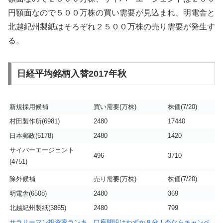
円額面なので５００万株の買い需要が見込まれ、明電舎と
北越紀州製紙はそろぞれ２５００万株の売り需要が発生す
る。
日経平均銘柄入替2017年秋
新規採用候補
買い需要(万株)
株価(7/20)
村田製作所(6981)
2480
17440
日本郵政(6178)
2480
1420
サイバーエージェント
496
3710
(4751)
除外候補
売り需要(万株)
株価(7/20)
明電舎(6508)
2480
369
北越紀州製紙(3865)
2480
799
サラリーマン投資家ランキ
口座開設はわずか８分！今ならキャンペ