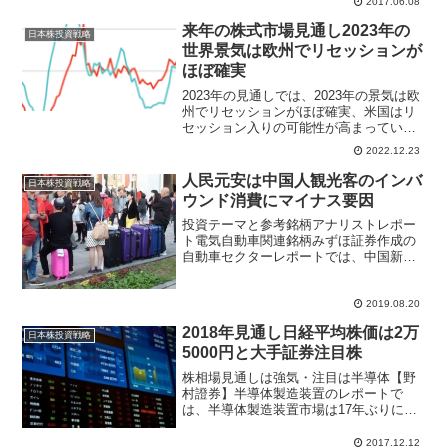
2017.06.08
れまでのレンジ相場を上抜ける上昇局面
などでオーバーシュートすることがある
来年の株式市場見通し2023年の
日本株投資戦略
ものの、さすがに過...
世界景気は欧州でリセッションが
ほぼ確実
2023年の見通しでは、2023年の景気は欧
州でリセッションがほぼ確実、米国はリ
セッション入りの可能性が高まっている
一方、日本はリセッション入りの可能性
2022.12.23
が低く、物価も相対的に安定していると
指摘。洋上風力発電のレポートでは、日
人民元安は中国人観光客のインバ
日本株投資戦略
本は四方が海で囲まれた世界第6位の海洋
ウンド消費にマイナス要因
国家のため、洋上風力発電のポテンシャ
ルは高いと指摘。テクニカルでは、9月末
投資テーマと参考銘柄アナリストレポー
をボトムとした日本株ベアマーケットラ
ト電気自動車関連銘柄みずほ証券作成の
リーは終了した可能性が高くなっている
自動車セクターレポートでは、中国新車
と指摘。日本株が米国株に対して出遅れ
販売やインドでの二輪車、四輪車販売の
る状態が続くと考え、
低迷が続き、円高も進んでいることか
ら、業績予想下振れの可能性があると指
2019.08.20
摘。外部環境が厳しく先行き...
2018年見通し日経平均株価は2万
日本株投資戦略
5000円と大手証券注目株
株相場見通しは強気・注目は半導体【野
村證券】半導体製造装置のレポートで
は、半導体製造装置市場は17年ぶりに過
去ピークを更新すると指摘。2018年も全
体で6％成長、2019年は2％成長を予想。
2017.12.12