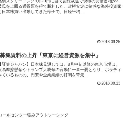
柄スクリーニング9月20日に自民党総裁選で現職の安倍首相が3
破氏を上回る獲得票を得て勝利した。政権安定に敏感な海外投資家
日本株買い出動してきた様子で、日経平均...
2018.09.25
ス募集賃料の上昇「東京に経営資源を集中」
【証券ジャパン】日本株見通しでは、8月中旬以降の東京市場は、
貿易摩擦懸念やトランプ大統領の言動に一喜一憂となり、ボラティ
ているものの、円安や企業業績の好調を背景...
2018.08.13
年コールセンター強みアウトソーシング