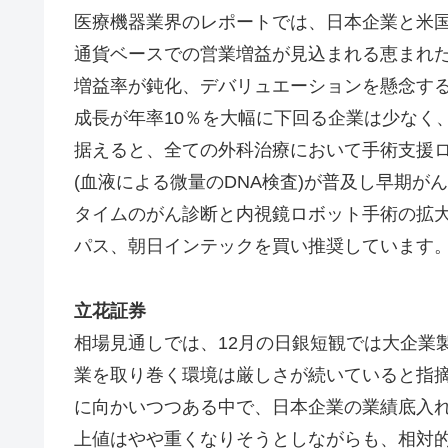
医療機器業界のレポートでは、日本企業と米
通貨ベースでの営業増益が見込まれる恵まれ
増益率が鈍化、デバリュエーションを懸念す
成長が年率10％を大幅に下回る企業は少なく
据えると、全ての外科治療において手術支援
(血液による微量のDNA検査)が普及し早期が
タイムのがん診断と内視鏡ロボット手術の拡
パス、朝日インテックを買い推奨しています
立花証券
相場見通しでは、12月の日銀短観では大企業
業を取り巻く環境は厳しさが続いていると指
に向かいつつある中で、日本企業の業績底入
上値はやや重くなりそうとしながらも、相対