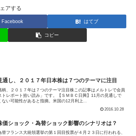
ェアする
Facebook
はてブ
コピー
見通し、２０１７年日本株は７つのテーマに注目
銘柄、２０１７年は７つのテーマ注目株この記事はメルトレで会員
ストレポート拾い読み」です。【ＳＭＢＣ日興】11月の見通しで
ない可能性があると指摘。米国の12月利上...
2016.10.28
株価ショック・為替ショック影響のシナリオは？
為替フランス大統領選挙の第１回目投票が４月２３日に行われる、