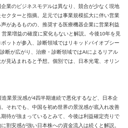
国企業のビジネスモデルは異なり、競合が少なく現地
たセクターと指摘。足元では事業規模拡大に伴い営業
る声があるものの、推奨する医療機器企業に営業利益
、営業増益の確度に変化もないと解説。今後10年を見
ロボットが参入、診断領域ではリキッドバイオプシー
ん診断が広がり、治療・診断領域ではAIによるリアル
大が見込まれると予想。個別では、日本光電、オリン
。
製造業景況感が4四半期連続で悪化するなど、日本企
摘。それでも、中国を初め世界の景況感が底入れ改善
れ期待が強まっているとみて、今後は利益確定売りで
的に割安感が強い日本株への資金流入は続くと解説。