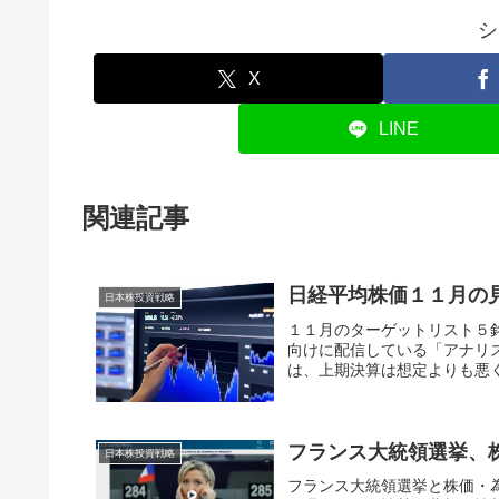
シ
X
LINE
関連記事
日経平均株価１１月の
日本株投資戦略
１１月のターゲットリスト５
向けに配信している「アナリ
は、上期決算は想定よりも悪く
フランス大統領選挙、
日本株投資戦略
フランス大統領選挙と株価・