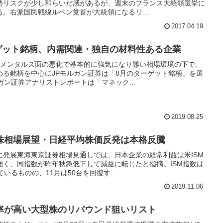
勢リスクが少し和らいだ感があるが、週末のフランス大統領選挙に
。右派国民戦線ルペン党首が大統領になるリ...
2017.04.19
ーゲット銘柄、内需関連・独自の材料性ある企業
ダメンタルズ面の悪化で基本的に強気になり難い相場環境の下で、
める銘柄を中心にJPモルガン証券は「8月のターゲット銘柄」を選
ガン証券アナリストレポートは「マネック...
2019.08.25
株相場展望・日経平均株価反発は本格反騰
に発展東海東京証券相場見通しでは、日本企業の経常利益は米ISM
強く、同指数が昨年秋急低下して減益に転じたと指摘。ISM指数は
いるものの、11月は50台を回復す...
2019.11.06
率が高い大型株のリバウンド狙いリスト