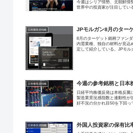
今週はシリア情勢、北朝鮮情
世界中の投資家が注目している
JPモルガン8月のタ
日本株投資戦略
8月のターゲット銘柄ファン
内需業種、独自の材料が見込
定して紹介している。JPモル
今週の参考銘柄と日本
日本株投資戦略
日経平均株価反発は本格反騰
製造業景況感指数と連動性が
好不況の分かれ目50を下回って
外国人投資家の保有比
日本株投資戦略