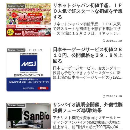
エーション）の株式を３０４億円で取得
リネットジャパン初値予想、ＩＰ
Market News
して子会社化すると発表。...
Ｏ人気で好スタートな初値を予想
する
リネットジャパン初値予想、ＩＰＯ人気
で好スタートな初値を予想する東証マザ
ーズ市場に１２月２０日、リネットジャ
パン(3556)が新規上場する。本、ＤＶＤ
2016.12.20
などを買い取りサービス、リユース商品
の販売をＷＥＢでする「ＮＥＴ ＯＦＦ
日本モーゲージサービス初値２８
Market News
（ネットオフ）」で...
１０円、公開価格を３９．８％上
回る
日本モーゲージサービス、セカンダリー
投資も予想的中きょうジャスダックに新
規上場の日本モーゲージサービス(7192)
が午前１０時１２分に、公開価格２０１
０円を３９．８％上回る２８１０円で初
値をつけた。その後は３１７５円まで買
われている。同社は...
2016.12.19
サンバイオ説明会開催、外傷性脳
Market News
損傷フェーズ2試験結果
アナリスト機関投資家向けスモールミー
ティングサンバイオ(4592)株価が大幅に
値上がり、前日比9％超の790円高の9400