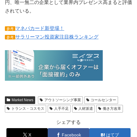
円、唯一無二の企業として業界内プレゼンス高まると評価
されている。
マネパカード新登場！
参考
サラリーマン投資家注目株ランキング
参考
Market News
アウトソーシング事業
コールセンター
トランス・コスモス
人手不足
人材派遣
働き方改革
シェアする
X
Facebook
はてブ