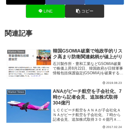
LINE
コピー
関連記事
韓国GSOMIA破棄で地政学的リス
Market News
ク高まり防衛関連銘柄が値上がり
石川製作所・豊和工業などGSOMIA破棄
で株価上昇8月22日、韓国政府が日韓軍事
情報包括保護協定(GSOMIA)を破棄すると
決定した。米国政府関係者、日本政府関
係者からは失望の念のコメントが出され
2019.08.23
ている。8月23日の東京株式市場では、寄
ANAがピーチ航空を子会社化、7
り付...
Market News
時から記者会見、追加株式取得
304億円
ＬＣＣピーチ航空をＡＮＡが子会社化Ａ
ＮＡがピーチ航空を子会社化、７時から
記者会見、追加株式取得３０４億円ＡＮ
Ａホールディングス（全日空）がＬＣＣ
2017.02.24
ピーチ航空（運営会社名：ピーチ・アビ