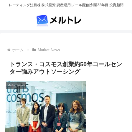
レーティング注目株|株式投資|資産運用|メール配信|創業32年目 投資顧問
ホーム
Market News
トランス・コスモス創業約50年コールセン
ター強みアウトソーシング
Market News