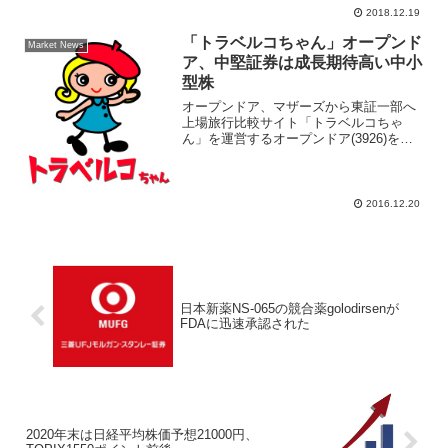
円と買われている。目先は12月4日につけ
2018.12.19
た上場来高値9880円を上抜きブレイクし
そうな展開が意識される。証券アナリス
「トラベルコちゃん」オープンド
Market News
ト...
ア、中堅証券は成長期待高い中小
型株
オープンドア、マザーズから東証一部へ
上場旅行比較サイト「トラベルコちゃ
ん」を運営するオープンドア(3926)を、
注目株として中堅証券がレポートで取り
上げている。オープンドアは２０１５年
１２月１７日に東証マザーズ市場へ上
場、１年後の２０１６年...
2016.12.20
日本新薬NS-065の競合薬golodirsenが
FDAに迅速承認された
2020年末は日経平均株価予想21000円、