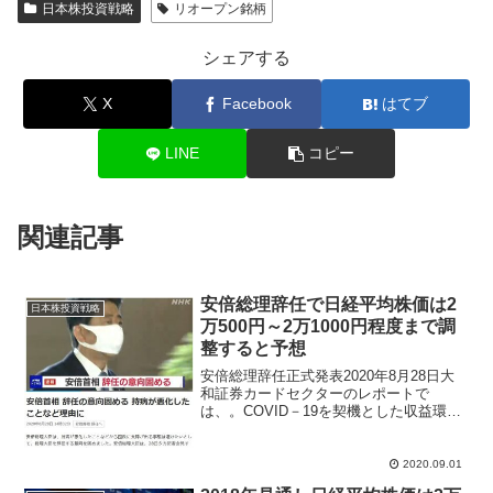
日本株投資戦略
リオープン銘柄
シェアする
X
Facebook
はてブ
LINE
コピー
関連記事
安倍総理辞任で日経平均株価は2
日本株投資戦略
万500円～2万1000円程度まで調
整すると予想
安倍総理辞任正式発表2020年8月28日大
和証券カードセクターのレポートで
は、。COVID－19を契機とした収益環境
悪化は4～6月がボトムに近かったと指
摘。長期の観点では、オンライン消費と
カード決済の親和性が高いことや、感染
2020.09.01
症リスク防止の観...