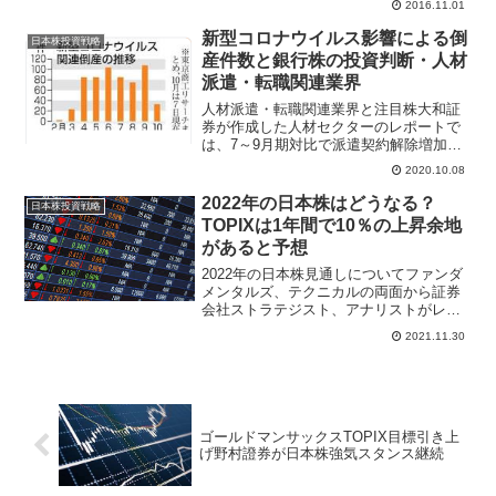
2016.11.01
入で為替感応度が低下していることや騰
落レシオが年初来最高圏にあることから
新型コロナウイルス影響による倒
日本株投資戦略
上値の重さが残ると指摘...
産件数と銀行株の投資判断・人材
派遣・転職関連業界
人材派遣・転職関連業界と注目株大和証
券が作成した人材セクターのレポートで
は、7～9月期対比で派遣契約解除増加の
動きは聞かれないと指摘。製造／求人関
2020.10.08
連では徐々に新規案件が増加しつつある
も、事務派遣／技術者派遣では新規案件
2022年の日本株はどうなる？
日本株投資戦略
が少ない印象だと指摘。...
TOPIXは1年間で10％の上昇余地
があると予想
2022年の日本株見通しについてファンダ
メンタルズ、テクニカルの両面から証券
会社ストラテジスト、アナリストがレポ
ートで株式市場見通しを紹介している。
2021.11.30
日経平均株価予想、TOPIX予想は上昇す
るとの見方が強く金利動向、世界景気動
向に注目。日経平均株価はゴールデンク
ロスを形成。
ゴールドマンサックスTOPIX目標引き上
げ野村證券が日本株強気スタンス継続