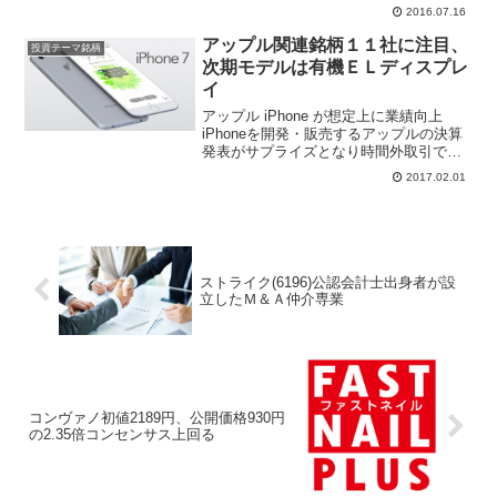
界に向けて発表した。近年、親日国とし
2016.07.16
て知られるトルコへ進出する日本企業が
増加している、トルコクー...
アップル関連銘柄１１社に注目、
投資テーマ銘柄
次期モデルは有機ＥＬディスプレ
イ
アップル iPhone が想定上に業績向上
iPhoneを開発・販売するアップルの決算
発表がサプライズとなり時間外取引でア
ップル株が上昇している。原稿モデル
2017.02.01
iPhone 7の売れ行きはイマイチとの見方
だったが、アップル株は年間を通じて上
昇局...
ストライク(6196)公認会計士出身者が設
立したＭ＆Ａ仲介専業
コンヴァノ初値2189円、公開価格930円
の2.35倍コンセンサス上回る