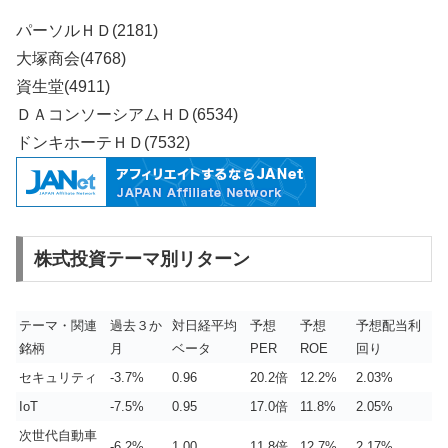
パーソルＨＤ(2181)
大塚商会(4768)
資生堂(4911)
ＤＡコンソーシアムＨＤ(6534)
ドンキホーテＨＤ(7532)
株式投資テーマ別リターン
テーマ・関連
過去３か
対日経平均
予想
予想
予想配当利
銘柄
月
ベータ
PER
ROE
回り
セキュリティ
-3.7%
0.96
20.2倍
12.2%
2.03%
IoT
-7.5%
0.95
17.0倍
11.8%
2.05%
次世代自動車
-6.2%
1.00
11.8倍
12.7%
2.17%