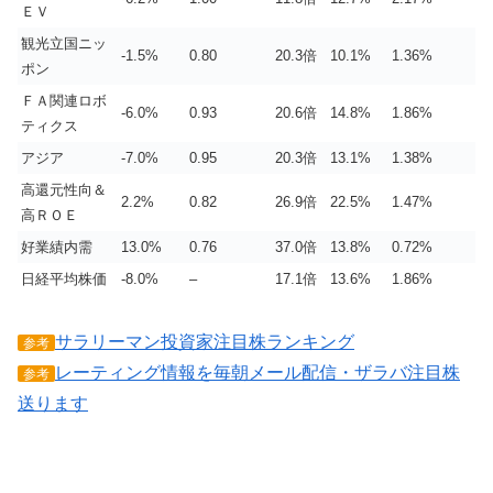
ＥＶ
観光立国ニッ
-1.5%
0.80
20.3倍
10.1%
1.36%
ポン
ＦＡ関連ロボ
-6.0%
0.93
20.6倍
14.8%
1.86%
ティクス
アジア
-7.0%
0.95
20.3倍
13.1%
1.38%
高還元性向＆
2.2%
0.82
26.9倍
22.5%
1.47%
高ＲＯＥ
好業績内需
13.0%
0.76
37.0倍
13.8%
0.72%
日経平均株価
-8.0%
–
17.1倍
13.6%
1.86%
サラリーマン投資家注目株ランキング
参考
レーティング情報を毎朝メール配信・ザラバ注目株
参考
送ります