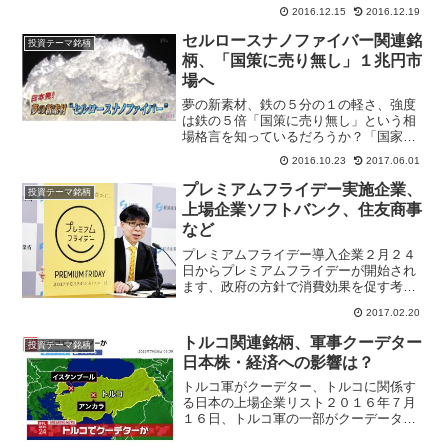
中に日米安保を揺るがすような発言で日
2016.12.15
2016.12.19
米安保条約に関心が高まっている。時と
して日本は近隣諸国からの国防の為、防
セルロースナノファイバー関連銘
投資テーマ銘柄
衛費が初の５兆円に増加し...
柄、「国策に売り無し」１兆円市
場へ
夢の新素材、鉄の５分の１の軽さ、強度
は鉄の５倍「国策に売り無し」という相
場格言を知っているだろうか？「国家プ
ロジェクト」として推進している産業や
2016.10.23
2017.06.01
企業の株は、どんどん値上がりするから
売ってはいけないという意味でつかわれ
プレミアムフライデー実施企業、
投資テーマ銘柄
ます。セルロースナノファ...
上場企業ソフトバンク、住友商事
など
プレミアムフライデー導入企業２月２４
日からプレミアムフライデーが開始され
ます、政府の方針で消費効果を促す考え
ですが実質的には残業が増えてしまうの
2017.02.20
ではないか？働き方改革、プレミアムフ
ライデーは目的にリンクするところがあ
トルコ関連銘柄、軍事クーデター
投資テーマ銘柄
ります。午後３時までの退...
日本株・経済への影響は？
トルコ軍がクーデター、トルコに関係す
る日本の上場企業リスト２０１６年７月
１６日、トルコ軍の一部がクーデーター
を試みているとエルドアン大統領が全世