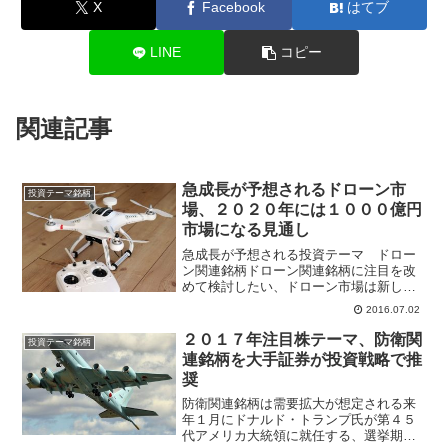
X
Facebook
はてブ
LINE
コピー
関連記事
急成長が予想されるドローン市
投資テーマ銘柄
場、２０２０年には１０００億円
市場になる見通し
急成長が予想される投資テーマ ドロー
ン関連銘柄ドローン関連銘柄に注目を改
めて検討したい、ドローン市場は新しい
産業分野で急成長が予想される市場。ド
2016.07.02
ローンにはＧＰＳシステム、映像、カメ
ラ、モーター、軽量化ボディなど高度な
２０１７年注目株テーマ、防衛関
投資テーマ銘柄
技術が要する。まだ開発分...
連銘柄を大手証券が投資戦略で推
奨
防衛関連銘柄は需要拡大が想定される来
年１月にドナルド・トランプ氏が第４５
代アメリカ大統領に就任する、選挙期間