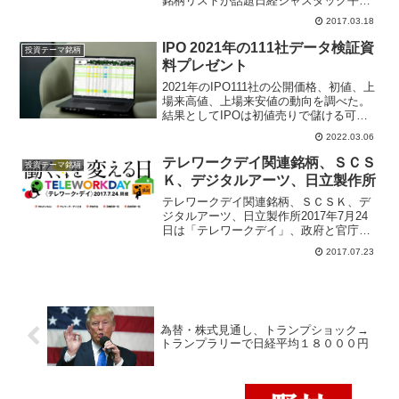
銘柄リストが話題日経ジャスダック平均
が２月１０日～３月１０日まで２１日連
2017.03.18
続で上昇した、中小型株物色が活況で日
経ジャスダック平均２１日続伸するのは
IPO 2021年の111社データ検証資
投資テーマ銘柄
１３年ぶり、３０００円の節...
料プレゼント
2021年のIPO111社の公開価格、初値、上
場来高値、上場来安値の動向を調べた。
結果としてIPOは初値売りで儲ける可能
性が高くIPOセカンダリー投資はIPO損失
2022.03.06
の確率を分析。新規上場後に上場初日と
上場2日目を含め約1か月以内に上場来高
テレワークデイ関連銘柄、ＳＣＳ
投資テーマ銘柄
値をつけるのが78%になっているので、
Ｋ、デジタルアーツ、日立製作所
セカンダリーでIPO銘柄を買い評価損と
なった場合に損切り目処は1か月
テレワークデイ関連銘柄、ＳＣＳＫ、デ
ジタルアーツ、日立製作所2017年7月24
日は「テレワークデイ」、政府と官庁、
企業が連携して2020年東京オリンピッ
2017.07.23
ク・パラリンピック開会式にあたる7月24
日を「テレワーク・デイ」と位置付け
て、賛同企業や...
為替・株式見通し、トランプショック→
トランプラリーで日経平均１８０００円