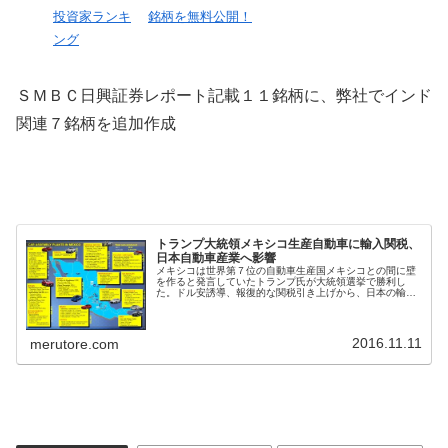
投資家ランキ
銘柄を無料公開！
ング
ＳＭＢＣ日興証券レポート記載１１銘柄に、弊社でインド
関連７銘柄を追加作成
トランプ大統領メキシコ生産自動車に輸入関税、
日本自動車産業へ影響
メキシコは世界第７位の自動車生産国メキシコとの間に壁
を作ると発言していたトランプ氏が大統領選挙で勝利し
た。ドル安誘導、報復的な関税引き上げから、日本の輸出
企業にデメリットと考えられている。打撃が大きいのはメ
キシコペソが１０％の通貨暴落となっ...
2016.11.11
merutore.com