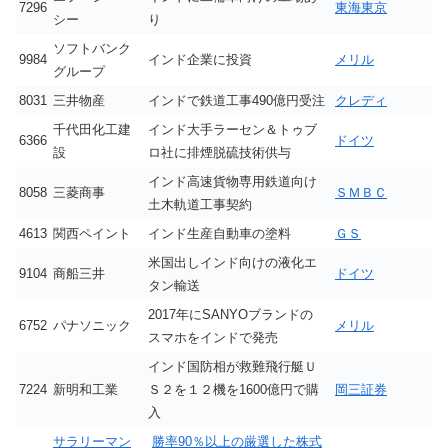
7296
東海東京
シー
り
ソフトバンク
9984
インド企業に投資
メリル
グループ
8031
三井物産
インドで鉄道工事490億円受注
クレディ
千代田化工建
インド大手ラーセン＆トゥブ
6366
ドイツ
設
ロ社に排煙脱硫技術供与
インド高速貨物専用鉄道向け
8058
三菱商事
ＳＭＢＣ
土木軌道工事契約
4613
関西ペイント
インド生産自動車の塗料
ＧＳ
米国出しインド向けの液化エ
9104
商船三井
ドイツ
タン輸送
2017年にSANYOブランドの
6752
パナソニック
メリル
スマホをインドで発売
インド国防相が救難飛行艇Ｕ
7224
新明和工業
Ｓ２を１２機を1600億円で購
岡三証券
入
サラリーマン
勝率90％以上の厳選した株式