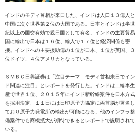
インドのモディ首相が来日した、インドは人口１３億人と
中国に次ぐ世界第２位の大国である。日本とインドは半世
紀以上の国交有効で親日国として有名、インドの主要貿易
国に輸出で日本は１６位、輸入で１７位と経済関係も密
接。インドへの主要援助億の１位が日本、１位が英国、３
位ドイツ、４位アメリカとなっている。
ＳＭＢＣ日興証券は「注目テーマ モディ首相来日でイン
ド関連に注目」とレポートを発行した。インドは二輪車生
産で世界１位、２０１５年にインド新幹線案件を日本方式
を採用決定、１１日には日印原子力協定に両首脳が署名し
ており原子力発電所の輸出が可能になる、他のインフラ整
備案件でも商機拡大が期待できるとレポートで説明されて
いる。