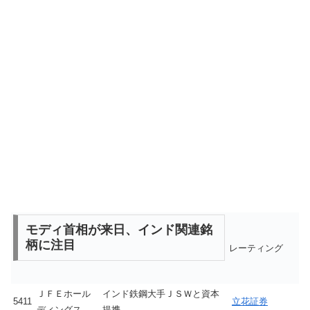
モディ首相が来日、インド関連銘
柄に注目
レーティング
ＪＦＥホール
インド鉄鋼大手ＪＳＷと資本
5411
立花証券
ディングス
提携