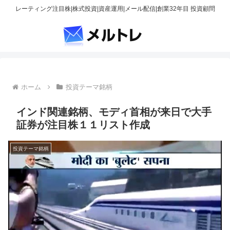
レーティング注目株|株式投資|資産運用|メール配信|創業32年目 投資顧問
ホーム
投資テーマ銘柄
インド関連銘柄、モディ首相が来日で大手
証券が注目株１１リスト作成
投資テーマ銘柄