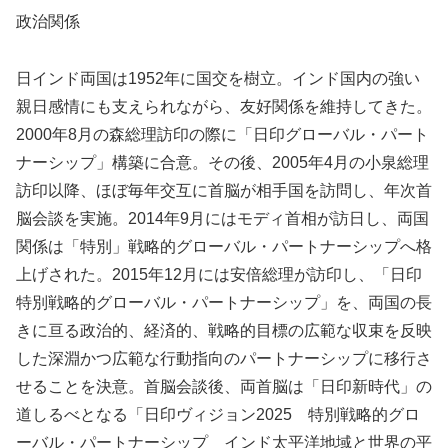
政治関係
日インド両国は1952年に国交を樹立。インド国内の強い
親日感情にも支えられながら、友好関係を維持してきた。
2000年8月の森総理訪印の際に「日印グローバル・パート
ナーシップ」構築に合意。その後、2005年4月の小泉総理
訪印以降、ほぼ毎年交互に首脳が相手国を訪問し、年次首
脳会談を実施。2014年9月にはモディ首相が訪日し、両国
関係は「特別」戦略的グローバル・パートナーシップへ格
上げされた。2015年12月には安倍総理が訪印し、「日印
特別戦略的グローバル・パートナーシップ」を、両国の長
きに亘る政治的、経済的、戦略的目標の広範な収束を反映
した深淵かつ広範な行動指向のパートナーシップに移行さ
せることを決意。首脳会談後、両首脳は「日印新時代」の
道しるべとなる「日印ヴィジョン2025 特別戦略的グロ
ーバル・パートナーシップ インド太平洋地域と世界の平