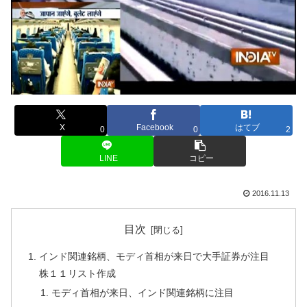
X
Facebook
はてブ
0
0
2
LINE
コピー
2016.11.13
目次
インド関連銘柄、モディ首相が来日で大手証券が注目
株１１リスト作成
モディ首相が来日、インド関連銘柄に注目