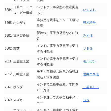
日精エー・エ
ペットボトル金型の生産拠点
6284
いちよし
ス・ビー機械
あり
業務用冷蔵庫をインド工場で
6465
ホシザキ
野村證券
量産
新幹線、原子力発電などに強
6501
日立製作所
みずほ
み
インドの原子力発電所を受注
6502
東芝
ＵＢＳ
する可能性
インドの原子力発電所を受注
7011
三菱重工業
モルガン
する可能性
モディ首相が兵庫県の新幹線
7012
川崎重工業
岩井コスモ
製造工場を視察
インドで二輪車生産、年間５
7267
ホンダ
三菱ＵＦＪ
００万台
インド進出で大手自動車メー
7269
スズキ
ＧＳ
カー
エフ・シー・
インドに二輪車向けの工場あ