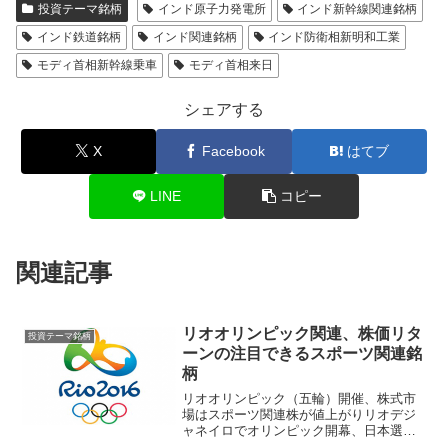
投資テーマ銘柄
インド原子力発電所
インド新幹線関連銘柄
インド鉄道銘柄
インド関連銘柄
インド防衛相新明和工業
モディ首相新幹線乗車
モディ首相来日
シェアする
X
Facebook
はてブ
LINE
コピー
関連記事
リオオリンピック関連、株価リタ
投資テーマ銘柄
ーンの注目できるスポーツ関連銘
柄
リオオリンピック（五輪）開催、株式市
場はスポーツ関連株が値上がりリオデジ
ャネイロでオリンピック開幕、日本選手
団は男子水泳４００メートル個人メドレ