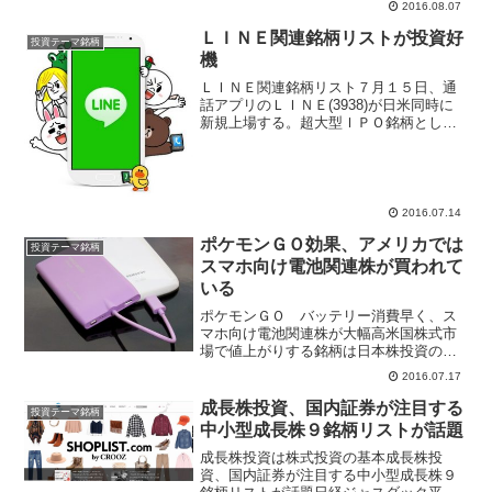
2016.08.07
ーで萩野公介選手が今大会で日本選手金
メダル第１号となった。今大会の日本人
ＬＩＮＥ関連銘柄リストが投資好
投資テーマ銘柄
選手は水泳、体操、レスリ...
機
ＬＩＮＥ関連銘柄リスト７月１５日、通
話アプリのＬＩＮＥ(3938)が日米同時に
新規上場する。超大型ＩＰＯ銘柄として
世界的に知名度も高まり、ブックビルデ
ィングでは需要の高さから仮条件を変更
するなど人気の高いことが伺える。ＬＩ
ＮＥの公開価格は３...
2016.07.14
ポケモンＧＯ効果、アメリカでは
投資テーマ銘柄
スマホ向け電池関連株が買われて
いる
ポケモンＧＯ バッテリー消費早く、ス
マホ向け電池関連株が大幅高米国株式市
場で値上がりする銘柄は日本株投資の見
本となる、空前の大ヒットとなった
2016.07.17
「Pokemon GO」はＧＰＳ機能、カメラ
機能、ＡＲでスマートフォンのバッテリ
成長株投資、国内証券が注目する
投資テーマ銘柄
ー消費が早い。そこで...
中小型成長株９銘柄リストが話題
成長株投資は株式投資の基本成長株投
資、国内証券が注目する中小型成長株９