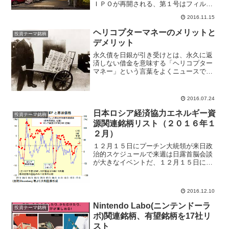
ＩＰＯが再開される、第１号はフィル・
カンパニー(3267)が東証マザーズ市場へ
2016.11.15
上場する。駐車場と空中店舗という新し
い土地活用スタイルの建設企画から行い
ヘリコプターマネーのメリットと
投資テーマ銘柄
注目企業だ。フィル...
デメリット
永久債を日銀が引き受けとは、永久に返
済しない借金を意味する「ヘリコプター
マネー」という言葉をよくニュースで聞
くようになってきました。経済政策・中
央銀行の金融政策でＦＲＢ元バーナンキ
議長が来日したことによって注目度が高
2016.07.24
まっています。お金を上空...
日本ロシア経済協力エネルギー資
投資テーマ銘柄
源関連銘柄リスト（２０１６年１
２月）
１２月１５日にプーチン大統領が来日政
治的スケジュールで来週は日露首脳会談
が大きなイベントだ、１２月１５日にロ
シア・プーチン大統領が来日して安倍首
相と会談を行う。北方領土問題、ロシア
経済協力８項目、日本・ロシア平和条約
2016.12.10
など様々な重要議題がある...
Nintendo Labo(ニンテンドーラ
投資テーマ銘柄
ボ)関連銘柄、有望銘柄を17社リ
スト