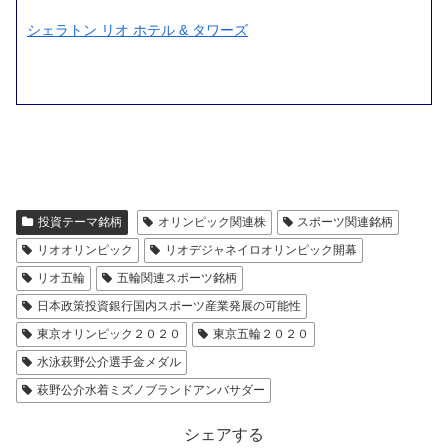
シェラトン リオ ホテル & タワーズ
投資テーマ銘柄
オリンピック関連株
スポーツ関連銘柄
リオオリンピック
リオデジャネイロオリンピック開幕
リオ五輪
五輪関連スポーツ銘柄
日本政策投資銀行国内スポーツ産業発展の可能性
東京オリンピック２０２０
東京五輪２０２０
水泳萩野公介選手金メダル
萩野公介水着ミズノブランドアンバサダー
シェアする