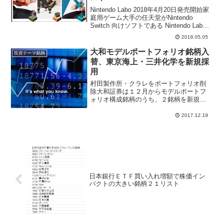
Nintendo Labo 2018年4月20日発売開始家
庭用ゲーム大手の任天堂がNintendo
Switch 向けソフトである Nintendo Labo
を2018年4月20日から発売開始した。株
2018.05.05
式市場ではポケモンＧＯ関連銘柄、ニン
テ...
大和モデルポートフォリオ銘柄入
投資テーマ銘柄
替、東京海上・三井化学を新規採
用
村田製作所・クラレをポートフォリオ削
除大和証券は１２月からモデルポートフ
ォリオ構成銘柄のうち、２銘柄を新規採
用、２銘柄を削除すると公表。新規採用
は三井化学(4183)、東海東京ホールディ
2017.12.19
ングス(8766)、削除銘柄はクラレ(3405)、
村田...
日本銀行ＥＴＦ買い入れ増額で株価イン
パクトの大きい銘柄２１リスト