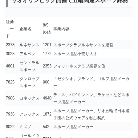
リオオリンピック開催で五輪関連スポーツ銘柄
証券
8/5
コー
企業名
事業内容
終値
ド
2378
ルネサンス
1201
スポーツクラブルネサンスを運営
3028
アルペン
1772
スポーツ用品小売り大手
セントラル
4801
2353
フィットネスクラブ業界２位
スポーツ
ダンロップ
「ゼクシオ」ブランド、ゴルフ用品メーカ
7825
900
スポーツ
ー
テニス、バドミントン、ラケットなどスポ
7906
ヨネックス
4940
ーツ用品メーカー
スポーツ用品メーカー、リオ五輪で日本選
7936
アシックス
1872
手団の公式ウェアを独占契約
8022
ミズノ
542
スポーツ用品メーカー
ゴールドウ