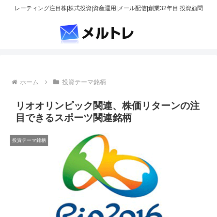
レーティング注目株|株式投資|資産運用|メール配信|創業32年目 投資顧問
ホーム
投資テーマ銘柄
リオオリンピック関連、株価リターンの注
目できるスポーツ関連銘柄
投資テーマ銘柄