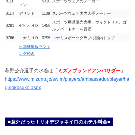
8111
5320
スポーツウェアのメーカー
ィン
8114
デサント
1109
スポーツウェア国内大手メーカー
スポーツ用品販売大手、ヴィクトリア、ゴ
8281
ゼビオＨＤ
1459
ルフパートナーを買収
9766
コナミＨＤ
3795
コナミスポーツクラブは国内トップ
日本株情報ランキ
ング続き
萩野公介選手の水着は「
ミズノブランドアンバサダー
」
https://www.mizuno.jp/swim/players/ambassador/player/ha
ginokosuke.aspx
■意外だった！リオデジャネイロのホテル料金■