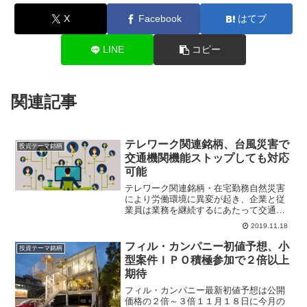
X
Facebook
はてブ
LINE
コピー
関連記事
テレワーク関連銘柄、台風災害で
投資テーマ銘柄
交通機関機能ストップしても対応
可能
テレワーク関連銘柄・在宅勤務自然災害
により労働環境に異変が起き、企業と従
業員は業務を継続するにあたって交通機
関がストップしても、柔軟に対応できる
2019.11.18
テレワークに注目が高まっている。テレ
ワークとは離れた場所でも通信技術を活
フィル・カンパニー初値予想、小
投資テーマ銘柄
用して、場所と時間の制約...
型案件ＩＰＯ積極参加で２倍以上
期待
フィル・カンパニー最新初値予想は公開
価格の２倍～３倍１１月１８日に今月の