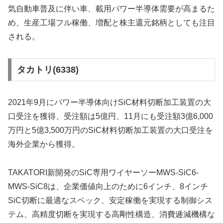
気自動車普及に伴い車、載用パワー半導体需要が高まるた
め、生産工場フル稼働、増配と株主還元銘柄としても注目
される。
タカトリ(6338)
2021年9月にパワー半導体向けSiC材料切断加工装置の大
口受注を獲得、受注額は5億円、11月にも受注額3億6,000
万円と5億3,500万円のSiC材料切断加工装置の大口受注を
海外企業から獲得。
TAKATORI新開発のSiC専用ワイヤーソーMWS-SiC6-
MWS-SiC8は、企業価値向上のために6インチ、8インチ
SiC切断に最適なスペック、安定稼働を実現する制御シス
テム、高精度切断を実現する高剛性構造、消費逓減機構な