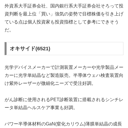
外資系大手証券会社、国内銀行系大手証券会社そろって投
資判断を最上位「買い」強気の姿勢で目標株価を引き上げ
ている点は個人投資家も投資指標として参考にできそう
だ。
オキサイド(6521)
光学デバイスメーカーで計測装置メーカーや光学製品メー
カーに光学単結晶など製造販売。半導体ウェハ検査装置向
け紫外レーザーが微細化ニーズで受注好調。
がん診断に使用されるPET診断装置に搭載されるシンチレ
ータ単結晶ヘルスケア事業も好調。
パワー半導体材料のGaN(窒化カリウム)薄膜単結晶の成長