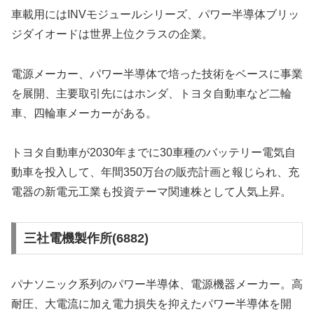
車載用にはINVモジュールシリーズ、パワー半導体ブリッ
ジダイオードは世界上位クラスの企業。
電源メーカー、パワー半導体で培った技術をベースに事業
を展開、主要取引先にはホンダ、トヨタ自動車など二輪
車、四輪車メーカーがある。
トヨタ自動車が2030年までに30車種のバッテリー電気自
動車を投入して、年間350万台の販売計画と報じられ、充
電器の新電元工業も投資テーマ関連株として人気上昇。
三社電機製作所(6882)
パナソニック系列のパワー半導体、電源機器メーカー。高
耐圧、大電流に加え電力損失を抑えたパワー半導体を開