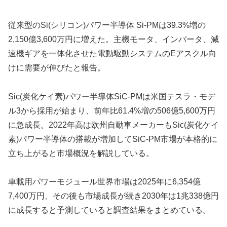
従来型のSi(シリコン)パワー半導体 Si-PMは39.3%増の
2,150億3,600万円に増えた。主機モータ、インバータ、減
速機ギアを一体化させた電動駆動システムのEアスクル向
けに需要が伸びたと報告。
Sic(炭化ケイ素)パワー半導体SiC-PMは米国テスラ・モデ
ル3から採用が始まり、前年比61.4%増の506億5,600万円
に急成長。2022年高は欧州自動車メーカーもSic(炭化ケイ
素)パワー半導体の搭載が増加してSiC-PM市場が本格的に
立ち上がると市場概況を解説している。
車載用パワーモジュール世界市場は2025年に6,354億
7,400万円、その後も市場成長が続き2030年は1兆338億円
に成長すると予測していると調査結果をまとめている。