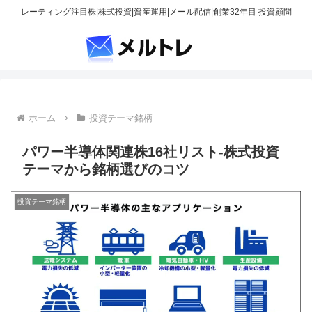
レーティング注目株|株式投資|資産運用|メール配信|創業32年目 投資顧問
ホーム
投資テーマ銘柄
パワー半導体関連株16社リスト-株式投資
テーマから銘柄選びのコツ
投資テーマ銘柄