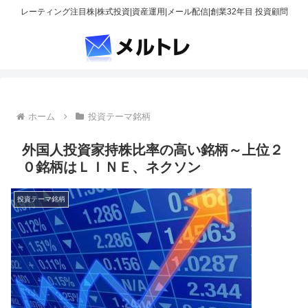
レーティング注目株|株式投資|資産運用|メール配信|創業32年目 投資顧問
ホーム
投資テーマ銘柄
外国人投資家持株比率の高い銘柄～上位２
０銘柄はＬＩＮＥ、ネクソン
投資テーマ銘柄