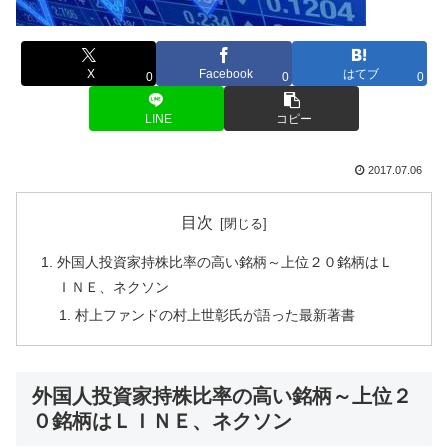
X
Facebook
はてブ
0
0
0
LINE
コピー
2017.07.06
目次
外国人投資家持株比率の高い銘柄～上位２０銘柄はＬ
ＩＮＥ、ネクソン
村上ファンドの村上世彰氏が語った最新著書
外国人投資家持株比率の高い銘柄～上位２
０銘柄はＬＩＮＥ、ネクソン