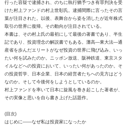
行った容疑で逮捕され、のちに執行猶予つき有罪判決を受
けた村上ファンドの村上世彰氏。逮捕間際に言ったその言
葉が注目された。以後、表舞台から姿を消したが近年株式
取引の世界に復帰。その動向が注目されている。
本書は、その村上氏の最初にして最後の著書であり、半生
記であり、投資理念の解説書でもある。灘高―東大法―通
産省を歩んだエリートがなぜ投資の世界に飛び込み、いっ
たい何を試みたのか。ニッポン放送、阪神鉄道、東京スタ
イルなどへの投資において、いったい何があったのか。そ
の投資哲学、日本企業、日本の経営者たちへの見方はどう
なのか。そして今後何をしようとしているのか。
村上ファンドを率いて日本に旋風を巻き起こした著者が、
その実像と思いを自ら書き上げた話題作。
(目次)
はじめに――なぜ私は投資家になったか