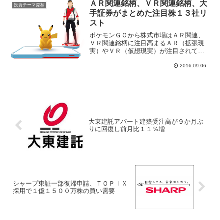
ＡＲ関連銘柄、ＶＲ関連銘柄、大
ク平均は５月１９日に30...
投資テーマ銘柄
手証券がまとめた注目株１３社リ
スト
ポケモンＧＯから株式市場はＡＲ関連、
ＶＲ関連銘柄に注目高まるＡＲ（拡張現
実）やＶＲ（仮想現実）が注目されてい
る、ポケモンＧＯはＡＲ技術を活用した
スマホゲームアプリで世界中の話題とな
2016.09.06
った。カメラとＧＰＳ機能を通じて現実
の風景を画像や情報を重ね...
大東建託アパート建築受注高が９か月ぶ
りに回復し前月比１１％増
シャープ東証一部復帰申請、ＴＯＰＩＸ
採用で１億１５００万株の買い需要