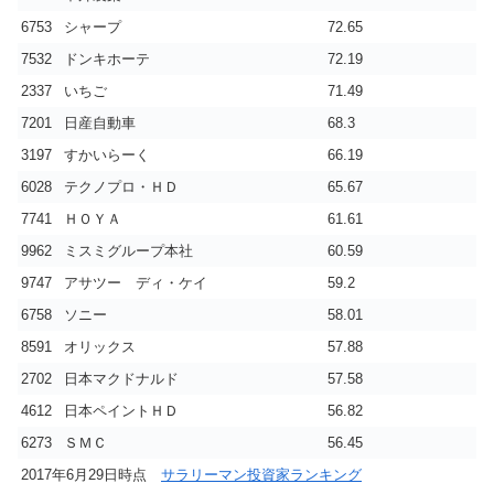
6753
シャープ
72.65
7532
ドンキホーテ
72.19
2337
いちご
71.49
7201
日産自動車
68.3
3197
すかいらーく
66.19
6028
テクノプロ・ＨＤ
65.67
7741
ＨＯＹＡ
61.61
9962
ミスミグループ本社
60.59
9747
アサツー ディ・ケイ
59.2
6758
ソニー
58.01
8591
オリックス
57.88
2702
日本マクドナルド
57.58
4612
日本ペイントＨＤ
56.82
6273
ＳＭＣ
56.45
2017年6月29日時点
サラリーマン投資家ランキング