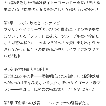
の面談/激怒した伊藤雅俊イトーヨーカドー会長/決戦の株
主総会/なぜ株主代表訴訟を起こしたか/長い戦いの終わり
第4章 ニッポン放送とフジテレビ
フジサンケイグループのいびつな構造/ニッポン放送株式
についてくる「フジテレビ株式」/グループ各社の幹部た
ちの思惑/本格的にニッポン放送への投資に乗り出す/生か
されなかった私たちの提案/私が見たライブドア対フジテ
レビ/逮捕
第5章 阪神鉄道大再編計画
西武鉄道改革の夢――堤義明氏との対話/そして阪神鉄道
へ/会社の将来を考えない役員たち/阪神タイガース上場プ
ラン――星野仙一氏発言の衝撃/またしても夢は潰えた
第6章 IT企業への投資――ベンチャーの経営者たち