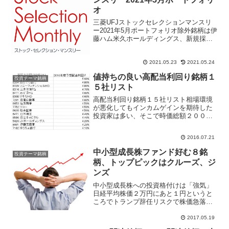
オ
三菱UFJストックセレクションマンスリ
ー2021年5月ポートフォリオ除外銘柄は伊
藤ハム米久ホールディングス、新規採用
銘柄オリエンタルランド、日本電産。構
成銘柄は21銘柄。
2021.05.23
2021.05.24
値持ちの良い高配当利回り銘柄１
投資テーマ銘柄
５社リスト
高配当利回り銘柄１５社リスト相場環境
が悪化してもインカムゲインを期待した
投資家は多い、そこで時価総額２０００
億円以上で「高配当利回り銘柄スクリー
ニングリスト」を国内大手証券がまとめ
2016.07.21
た。レポートでは５０社リストになって
いるが、上位１５社をまと...
中小型成長株ファンド好む８銘
投資テーマ銘柄
柄、トップピックはクルーズ、ジ
ンズ
中小型成長株への投資格付けは「強気」
日経平均株価２万円にあと１円というと
ころでトランプ辞任リスクで株価急落、
ドル急落となった。しかし市場関係者の
プロは日本株見通しに悲観的になる必要
2017.05.19
はないとの意見で一致。日経ジャスダッ