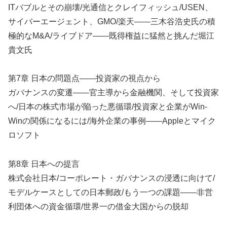
ITバブルとその崩壊/光通信とクレイフィッシュ/USEN、
サイバーエージェント、GMO/楽天――三木谷浩史氏の積
極的なM&A/ライブドア――既得権益に猛然と挑んだ堀江
貴文氏
第7章 日本の問題点――投資家の視点から
ガバナンスの変遷――官主導から金融機関、そして投資家
へ/日本の株式市場が陥った悪循環/投資家と企業がWin‐
Winの関係になるには/海外企業の事例――Appleとマイク
ロソフト
第8章 日本への提言
株式会社日本/コーポレート・ガバナンスの浸透に向けて/
モデルケースとしての日本郵政/もう一つの課題――非営
利団体への資金循環/世界一の借金大国からの脱却