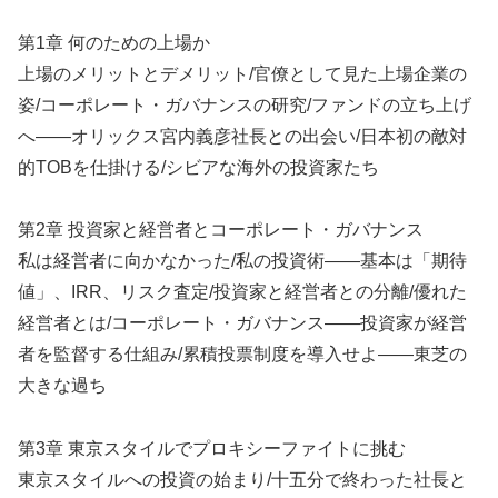
第1章 何のための上場か
上場のメリットとデメリット/官僚として見た上場企業の
姿/コーポレート・ガバナンスの研究/ファンドの立ち上げ
へ――オリックス宮内義彦社長との出会い/日本初の敵対
的TOBを仕掛ける/シビアな海外の投資家たち
第2章 投資家と経営者とコーポレート・ガバナンス
私は経営者に向かなかった/私の投資術――基本は「期待
値」、IRR、リスク査定/投資家と経営者との分離/優れた
経営者とは/コーポレート・ガバナンス――投資家が経営
者を監督する仕組み/累積投票制度を導入せよ――東芝の
大きな過ち
第3章 東京スタイルでプロキシーファイトに挑む
東京スタイルへの投資の始まり/十五分で終わった社長と