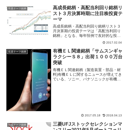
高成長銘柄・高配当利回り銘柄リ
投資テーマ銘柄
スト３月決算時期に注目株投資テ
ーマ
高成長銘柄・高配当利回り銘柄リスト３
月決算期の投資テーマは「高配当利回り
銘柄」となる、毎年恒例で友好的な投資
方法だが「麦わら帽子は冬に買え」とい
2017.02.04
う例えと同じように仕込み時期が早くな
いとならない。３月の配当権利付き売買
有機ＥＬ関連銘柄「サムスンギャ
投資テーマ銘柄
最終日に慌てて買うようで...
ラクシーＳ８」出荷１０００万台
突破
有機ＥＬ関連銘柄（製造装置・部品・材
料)有機ＥＬに関するニュースが増えてき
ている、ソニー、パナソニックが有機Ｅ
Ｌテレビを発売、アップル「iPhone8」は
有機ＥＬディスプレイ観測、韓国サムス
ン電子「ギャラクシーＳ８」の出荷１０
００万台突破と...
2017.05.18
2018.04.13
三菱UFJストックセレクションマ
投資テーマ銘柄
ンスリー2021年5月ポートフォリ