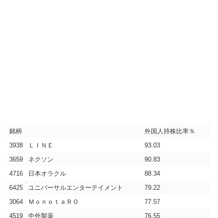
銘柄
外国人持株比率％
3938
ＬＩＮＥ
93.03
3659
ネクソン
90.83
4716
日本オラクル
88.34
6425
ユニバーサルエンターテイメント
79.22
3064
ＭｏｎｏｔａＲＯ
77.57
4519
中外製薬
76.55