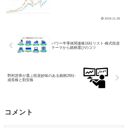
収まれば、12月に一段の反騰がるとしな
がらも、期待先行の...
2019.11.26
パワー半導体関連株16社リスト-株式投資
テーマから銘柄選びのコツ
野村證券が選ぶ投資妙味のある銘柄28社-
成長株と割安株
コメント