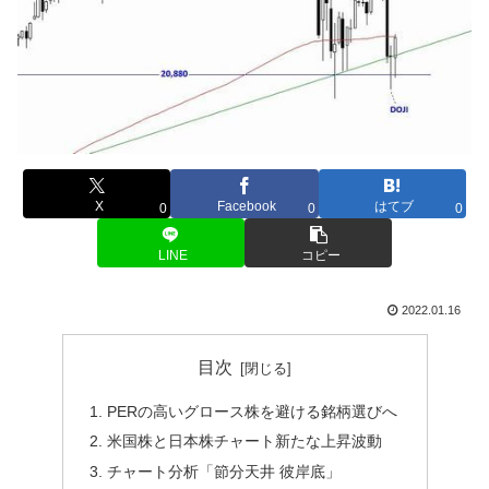
X
Facebook
はてブ
0
0
0
LINE
コピー
2022.01.16
目次
PERの高いグロース株を避ける銘柄選びへ
米国株と日本株チャート新たな上昇波動
チャート分析「節分天井 彼岸底」