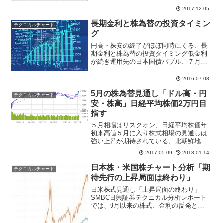
てダブルトップ形成後、年末年始は下値
模索の展開を予想、２万１０００円～２
2017.12.05
万３３００円のレンジを予...
長期金利と株為替の投資タイミン
テクニカルチャート
グ
円高・株安の終了がほぼ同時にくる、長
期金利と株為替の投資タイミング低金利
が続き運用先の日本国債バブル、７月６
日の債券市場では新発２０年物国債の利
回りが初のマイナスとなり、0.005％とな
2016.07.08
った。これは異常なことで銀行、生保な
5月の株為替見通し「ドル高・円
ど預かり資産を運用...
テクニカルチャート
安・株高」日経平均株価2万円目
指す
５月相場はリスクオン、日経平均株価年
初来高値５月に入り株式相場の見通しは
強い上昇が期待されている、北朝鮮地政
学的リスクの鎮静化、フランス大統領選
2017.05.09
2018.01.14
挙は史上最年少で中道系のマクロン大統
領の誕生が２つの地政学的リスクを消化
日本株・米国株チャート分析「期
テクニカルチャート
した。日本株はテクニカル...
待先行の上昇局面は終わり」
日米株式見通し「上昇局面の終わり」
SMBC日興証券テクニカル分析レポート
では、9月以来の株式、金利の反発と
REITや金の反落は11月半ばで一巡したと
指摘。足元の株式の反落が軽微なもので