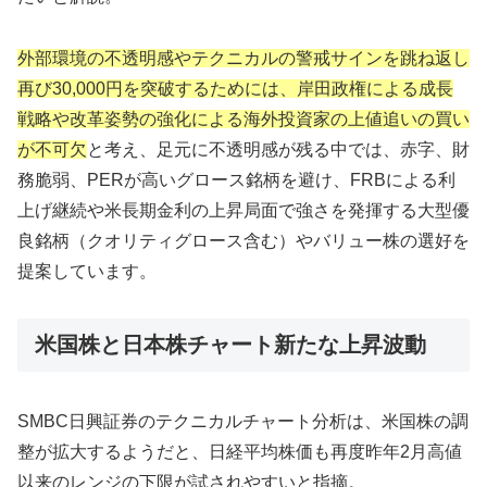
外部環境の不透明感やテクニカルの警戒サインを跳ね返し
再び30,000円を突破するためには、岸田政権による成長
戦略や改革姿勢の強化による海外投資家の上値追いの買い
が不可欠
と考え、足元に不透明感が残る中では、赤字、財
務脆弱、PERが高いグロース銘柄を避け、FRBによる利
上げ継続や米長期金利の上昇局面で強さを発揮する大型優
良銘柄（クオリティグロース含む）やバリュー株の選好を
提案しています。
米国株と日本株チャート新たな上昇波動
SMBC日興証券のテクニカルチャート分析は、米国株の調
整が拡大するようだと、日経平均株価も再度昨年2月高値
以来のレンジの下限が試されやすいと指摘。