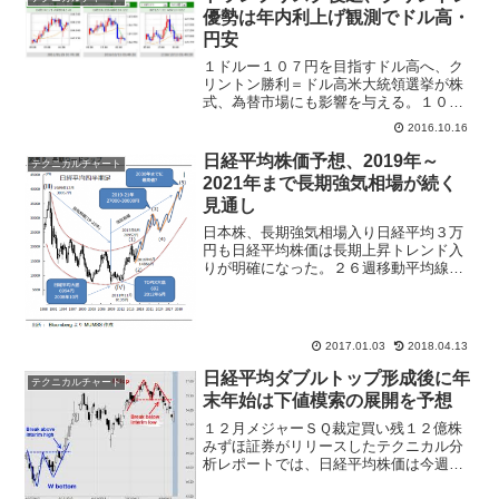
優勢は年内利上げ観測でドル高・
円安
１ドルー１０７円を目指すドル高へ、ク
リントン勝利＝ドル高米大統領選挙が株
式、為替市場にも影響を与える。１０月
１３日には一時、１ドル＝１０４円６２
2016.10.16
銭までドル高となり、９月５日ザラバ高
値１０４円１４銭を上回った。テクニカ
日経平均株価予想、2019年～
テクニカルチャート
ルチャートでは２５日移動...
2021年まで長期強気相場が続く
見通し
日本株、長期強気相場入り日経平均３万
円も日経平均株価は長期上昇トレンド入
りが明確になった。２６週移動平均線と
５２週移動平均線がゴールデンクロスと
なり、アベノミクス相場開始の２０１３
年から２０１５年６月まで強気相場が続
いた以来の事となる。三菱...
2017.01.03
2018.04.13
日経平均ダブルトップ形成後に年
テクニカルチャート
末年始は下値模索の展開を予想
１２月メジャーＳＱ裁定買い残１２億株
みずほ証券がリリースしたテクニカル分
析レポートでは、日経平均株価は今週か
らクリスマス前に先物を中心に乱高下し