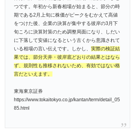
つです。年初から新春相場が始まると、節分の時
期である2月上旬に株価がピークをむかえて高値
をつけた後、企業の決算が集中する彼岸の3月下
旬ころに決算対策のため調整局面になり、しだい
に下落して安値になるという古くから意識されて
いる相場の言い伝えです。しかし、
実際の検証結
果では、節分天井・彼岸底どおりの結果とはなら
ず、規則性も推移されないため、有効ではない格
言だといえます。
東海東京証券
https://www.tokaitokyo.co.jp/kantan/term/detail_05
85.html