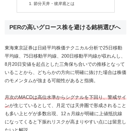
節分天井・彼岸底とは
PERの高いグロース株を避ける銘柄選びへ
東海東京証券は日経平均株価テクニカル分析で25日移動
平均線、75日移動平均線、200日移動平均線が収れんし、
8月20日安値を起点とした三角保ち合いでの推移となって
いることから、どちらかの方向に明確に抜けた場合は株価
のモメンタムが強まる可能性があると指摘。
月次のMACDは高位水準からシグナルを下回り、警戒サイ
ン
が生じているとして、月足では天井圏で形成されること
も多い上ヒゲが多数出現、12ヵ月線が明確に上値抵抗線
になってくると下振れリスクが高まりやすい点には留意し
たいと解説。