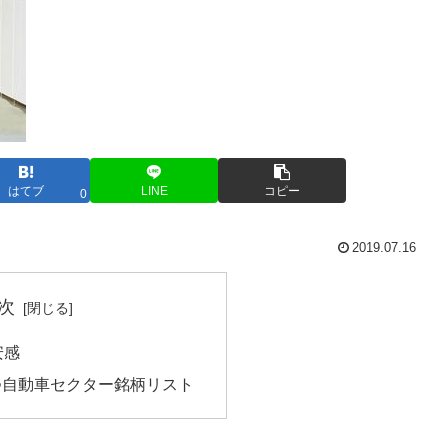
はてブ
LINE
コピー
0
2019.07.16
次
安感
つ自動車セクター銘柄リスト