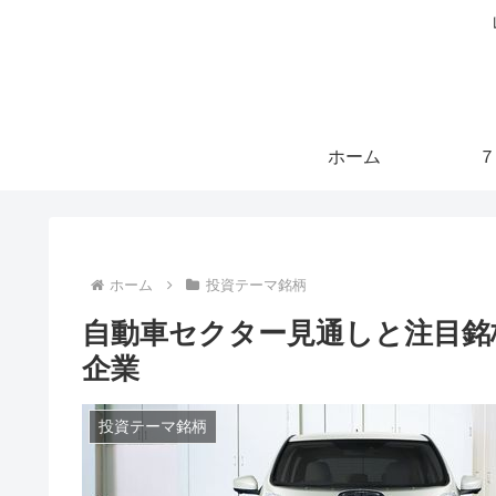
ホーム
７
ホーム
投資テーマ銘柄
自動車セクター見通しと注目銘
企業
投資テーマ銘柄