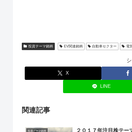
投資テーマ銘柄
EV関連銘柄
自動車セクター
電
シ
X
LINE
関連記事
２０１７年注目株テー
投資テーマ銘柄