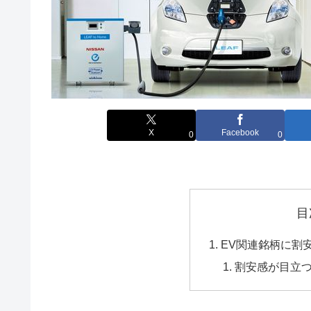
X
Facebook
0
0
目
EV関連銘柄に割
割安感が目立