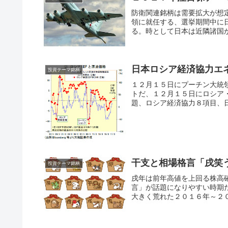
防衛関連銘柄は需要拡大が想
領に就任する、選挙期間中に
る。時として日本は近隣諸国か
日本ロシア経済協力エ
投資テーマ銘柄
１２月１５日にプーチン大統
トだ、１２月１５日にロシア
題、ロシア経済協力８項目、日
干支と相場格言「戌笑
投資テーマ銘柄
戌年は前年高値を上回る株高
言」が話題になりやすい時期だ
大きく荒れた２０１６年～２０