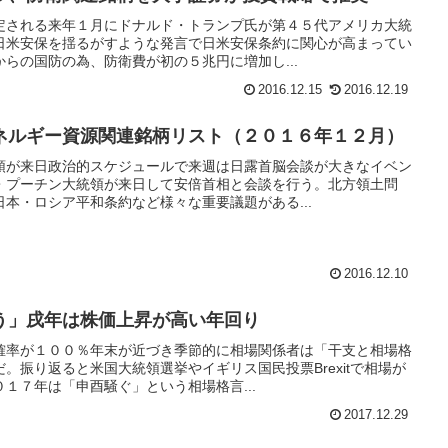
定される来年１月にドナルド・トランプ氏が第４５代アメリカ大統
日米安保を揺るがすような発言で日米安保条約に関心が高まってい
らの国防の為、防衛費が初の５兆円に増加し...
2016.12.15
2016.12.19
ネルギー資源関連銘柄リスト（２０１６年１２月）
領が来日政治的スケジュールで来週は日露首脳会談が大きなイベン
・プーチン大統領が来日して安倍首相と会談を行う。北方領土問
本・ロシア平和条約など様々な重要議題がある...
2016.12.10
う」戌年は株価上昇が高い年回り
確率が１００％年末が近づき季節的に相場関係者は「干支と相場格
。振り返ると米国大統領選挙やイギリス国民投票Brexitで相場が
１７年は「申酉騒ぐ」という相場格言...
2017.12.29