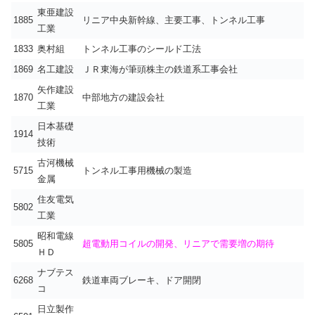
東亜建設
1885
リニア中央新幹線、主要工事、トンネル工事
工業
1833
奥村組
トンネル工事のシールド工法
1869
名工建設
ＪＲ東海が筆頭株主の鉄道系工事会社
矢作建設
1870
中部地方の建設会社
工業
日本基礎
1914
技術
古河機械
5715
トンネル工事用機械の製造
金属
住友電気
5802
工業
昭和電線
5805
超電動用コイルの開発、リニアで需要増の期待
ＨＤ
ナブテス
6268
鉄道車両ブレーキ、ドア開閉
コ
日立製作