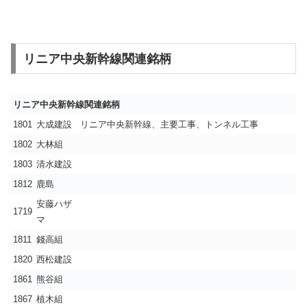
リニア中央新幹線関連銘柄
リニア中央新幹線関連銘柄
1801
大成建設
リニア中央新幹線、主要工事、トンネル工事
1802
大林組
ゞ
1803
清水建設
ゞ
1812
鹿島
ゞ
安藤ハザ
1719
ゞ
マ
1811
錢高組
ゞ
1820
西松建設
ゞ
1861
熊谷組
ゞ
1867
植木組
ゞ