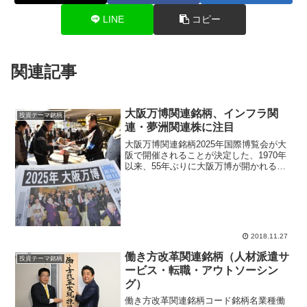
LINE
コピー
関連記事
大阪万博関連銘柄、インフラ関
投資テーマ銘柄
連・夢洲関連株に注目
大阪万博関連銘柄2025年国際博覧会が大
阪で開催されることが決定した、1970年
以来、55年ぶりに大阪万博が開かれるこ
とになり、経済効果を期待する声が高ま
り、東京株式市場でも「大阪万博関連銘
柄」が物色された。新聞報道によると、
大阪湾の人工島...
2018.11.27
働き方改革関連銘柄（人材派遣サ
投資テーマ銘柄
ービス・転職・アウトソーシン
グ）
働き方改革関連銘柄コード銘柄名業種働