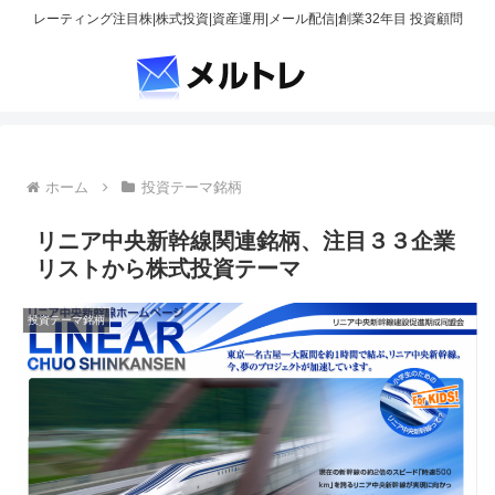
レーティング注目株|株式投資|資産運用|メール配信|創業32年目 投資顧問
ホーム
投資テーマ銘柄
リニア中央新幹線関連銘柄、注目３３企業
リストから株式投資テーマ
投資テーマ銘柄