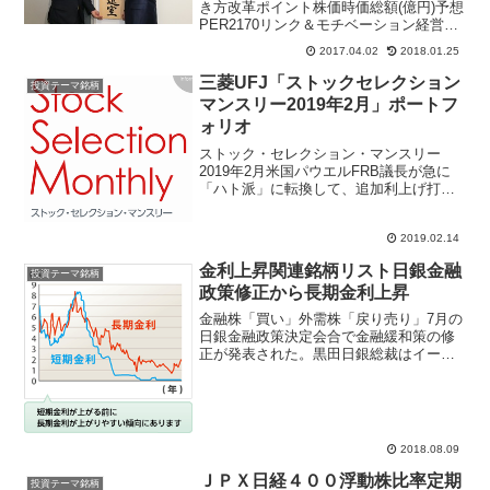
き方改革ポイント株価時価総額(億円)予想
PER2170リンク＆モチベーション経営コ
ンサルティングモチベーション
2017.04.02
2018.01.25
UP66777737.72412ベネフィット・ワン福
利厚生業務運営代行福利厚生のアウトソ
三菱UFJ「ストックセレクション
投資テーマ銘柄
ーシン...
マンスリー2019年2月」ポートフ
ォリオ
ストック・セレクション・マンスリー
2019年2月米国パウエルFRB議長が急に
「ハト派」に転換して、追加利上げ打ち
止め、バランスシート圧縮の棚上げ可能
性にまで触れた発言で、マーケットはリ
2019.02.14
スクオフへ傾いて上昇。米国、中国、欧
州の政治イベントは2...
金利上昇関連銘柄リスト日銀金融
投資テーマ銘柄
政策修正から長期金利上昇
金融株「買い」外需株「戻り売り」7月の
日銀金融政策決定会合で金融緩和策の修
正が発表された。黒田日銀総裁はイール
ドカーブ・コントロール政策（ＹＣＣ）
長期金利上昇の容認、フォーワードガイ
ダンスの導入、ＥＴＦのＴＯＰＩＸの購
入比重を引き上げなど株...
2018.08.09
ＪＰＸ日経４００浮動株比率定期
投資テーマ銘柄