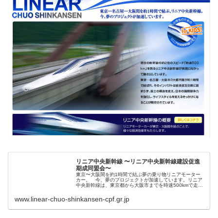
リニア中央新幹線 〜リニア中央新幹線建設促進
期成同盟会〜
東京〜大阪間を約1時間で結ぶ夢の乗り物リニアモーター
カー。 今、夢のプロジェクトが加速しています。リニア
中央新幹線は、東京都から大阪市までを時速500kmで走行
する超電導磁気浮上式リニアモーターカーによって結ぼう
とするものです。
www.linear-chuo-shinkansen-cpf.gr.jp