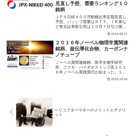
見直し予想、需要ランキング１０
銘柄
ＪＰＸ日経４００浮動株比率定期見直し
予想、パッシブ需要はＮＴＴ、ＪＲ東な
ど東京証券取引所は１０月７日引け後
に、ＪＰＸ日経４００の新浮動株比率を
2016.08.17
発表して１０月２８日引け後に適用す
る。みずほ証券は株式運用上、ＪＰＸ日
２０１６年ノーベル物理学賞関連
投資テーマ銘柄
経４００浮動株比率定期見直し...
銘柄、超伝導化合物、カーボンナ
ノチューブ
ノーベル賞関連銘柄、医学生物学研究
所、コスモ・バイオがストップ高２０１
６年ノーベル賞授賞式が始まった、１０
月３日はノーベル生理学・医学賞の受賞
2016.10.04
で３年連続で日本人が受賞した。東京工
業大学の大隅良典栄誉教授は「オートフ
ァジー（自食作用）」の研究...
ヘリコプターマネーのメリットとデメリ
ット