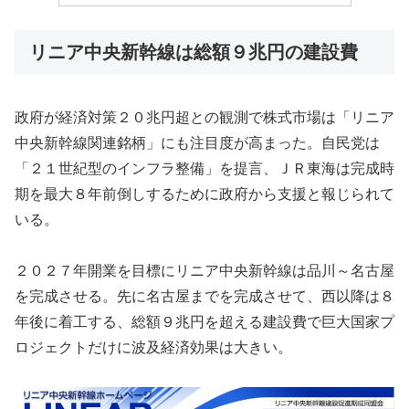
リニア中央新幹線は総額９兆円の建設費
政府が経済対策２０兆円超との観測で株式市場は「リニア
中央新幹線関連銘柄」にも注目度が高まった。自民党は
「２１世紀型のインフラ整備」を提言、ＪＲ東海は完成時
期を最大８年前倒しするために政府から支援と報じられて
いる。
２０２７年開業を目標にリニア中央新幹線は品川～名古屋
を完成させる。先に名古屋までを完成させて、西以降は８
年後に着工する、総額９兆円を超える建設費で巨大国家プ
ロジェクトだけに波及経済効果は大きい。