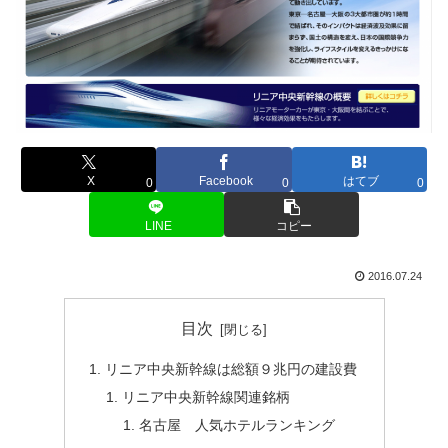
X
Facebook
はてブ
0
0
0
LINE
コピー
2016.07.24
目次
リニア中央新幹線は総額９兆円の建設費
リニア中央新幹線関連銘柄
名古屋 人気ホテルランキング