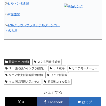
3)
ヒルトン名古屋
4)
京屋旅館
5)
ANAクラウンプラザホテルグランコー
ト名古屋
投資テーマ銘柄
２０兆円経済対策
２１世紀型のインフラ整備、
ＪＲ東海
リニアモーターカー
リニア中央新幹線関連銘柄
リニア新幹線
名古屋駅周辺人気ホテル
超電動コイル製造
シェアする
X
Facebook
はてブ