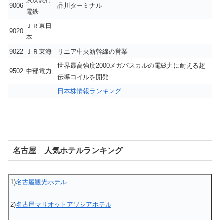
京浜急行
9006
品川ターミナル
電鉄
ＪＲ東日
9020
本
9022
ＪＲ東海
リニア中央新幹線の営業
世界最高強度2000メガパスカルの電磁力に耐える超
9502
中部電力
伝導コイルを開発
日本株情報ランキング
名古屋 人気ホテルランキング
1)
名古屋観光ホテル
2)
名古屋マリオットアソシアホテル