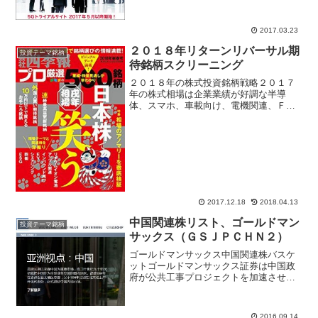
備投資に急ぐ。トヨタ...
2017.03.23
２０１８年リターンリバーサル期
投資テーマ銘柄
待銘柄スクリーニング
２０１８年の株式投資銘柄戦略２０１７
年の株式相場は企業業績が好調な半導
体、スマホ、車載向け、電機関連、ＦＡ
関連、ロボット、産業機械、工作機械セ
クター株の上昇が目立った。株価上昇が
一巡すると投資家は出遅れ銘柄を探すよ
うになり、１２月に入り三菱...
2017.12.18
2018.04.13
中国関連株リスト、ゴールドマン
投資テーマ銘柄
サックス（ＧＳＪＰＣＨＮ２）
ゴールドマンサックス中国関連株バスケ
ットゴールドマンサックス証券は中国政
府が公共工事プロジェクトを加速させる
という報道で、中国関連銘柄が堅調に推
移する予想している内容のストラテジ
ー・レポートをリリースしている。ゴー
2016.09.14