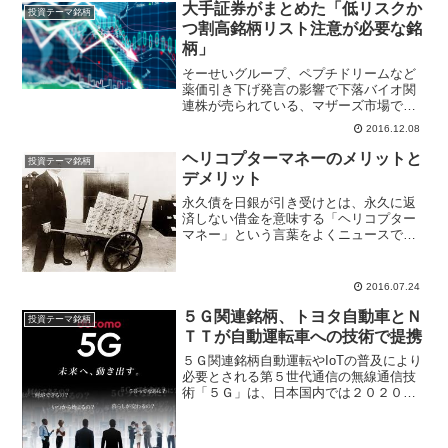
ースしたアナリストレポートで、「クリ
大手証券がまとめた「低リスクか
投資テーマ銘柄
ントン関連銘柄」を投資テ...
つ割高銘柄リスト注意が必要な銘
柄」
そーせいグループ、ペプチドリームなど
薬価引き下げ発言の影響で下落バイオ関
連株が売られている、マザーズ市場では
そーせいグループ(4565)が５日続落、東
2016.12.08
証一部市場ではペプチドリーム(4587)が
３日続落となっている。主力では武田薬
ヘリコプターマネーのメリットと
投資テーマ銘柄
品工業(45...
デメリット
永久債を日銀が引き受けとは、永久に返
済しない借金を意味する「ヘリコプター
マネー」という言葉をよくニュースで聞
くようになってきました。経済政策・中
央銀行の金融政策でＦＲＢ元バーナンキ
議長が来日したことによって注目度が高
2016.07.24
まっています。お金を上空...
５Ｇ関連銘柄、トヨタ自動車とＮ
投資テーマ銘柄
ＴＴが自動運転車への技術で提携
５Ｇ関連銘柄自動運転やIoTの普及により
必要とされる第５世代通信の無線通信技
術「５Ｇ」は、日本国内では２０２０年
をメドにサービス開始されると予想され
ている。ソフトバン九グループ、ＮＴＴ
ドコモ、ａｕなど大手通信キャリアは設