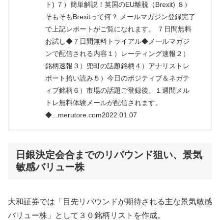
ト) ７）簡単解説！英国のEU離脱（Brexit) ８）
そもそもBrexitって何？ メールマガジン登録完了
で上記レポートがご覧になれます。 ７日間無料
お試し◆７日間無料トライアル◆メールマガジ
ンで配信される内容１）レーティング速報２）
銘柄速報３）兜町の話題銘柄４）アナリストレ
ポート拾い読み５）今日のポジティブ＆ネガテ
ィブ銘柄６）市場の話題ご登録後、１週間メル
トレ無料体験メールが配信されます。
◆...merutore.com2022.01.07
日銀決定会合までのリバウンド狙い、景気
敏感バリュー株
大和証券では「目先リバウンドが期待される主な景気敏感
バリュー株」として３０銘柄リストを作成。