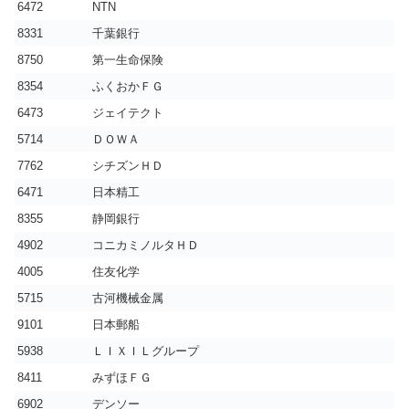
6472
NTN
8331
千葉銀行
8750
第一生命保険
8354
ふくおかＦＧ
6473
ジェイテクト
5714
ＤＯＷＡ
7762
シチズンＨＤ
6471
日本精工
8355
静岡銀行
4902
コニカミノルタＨＤ
4005
住友化学
5715
古河機械金属
9101
日本郵船
5938
ＬＩＸＩＬグループ
8411
みずほＦＧ
6902
デンソー