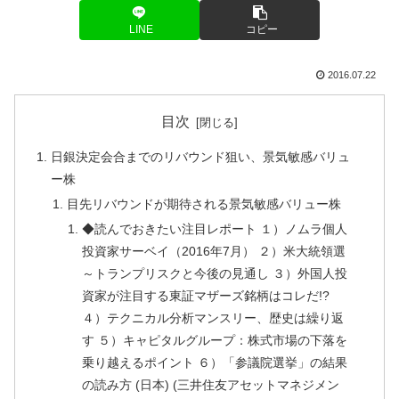
LINE
コピー
2016.07.22
目次
日銀決定会合までのリバウンド狙い、景気敏感バリュ
ー株
目先リバウンドが期待される景気敏感バリュー株
◆読んでおきたい注目レポート １）ノムラ個人
投資家サーベイ（2016年7月） ２）米大統領選
～トランプリスクと今後の見通し ３）外国人投
資家が注目する東証マザーズ銘柄はコレだ!?
４）テクニカル分析マンスリー、歴史は繰り返
す ５）キャピタルグループ：株式市場の下落を
乗り越えるポイント ６）「参議院選挙」の結果
の読み方 (日本) (三井住友アセットマネジメン