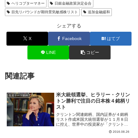
ヘリコプターマネー
日銀金融政策決定会合
目先リバウンドが期待景気敏感株リスト
追加金融緩和
シェアする
X
Facebook
はてブ
LINE
コピー
関連記事
米大統領選挙、ヒラリー・クリン
投資テーマ銘柄
トン勝利で注目の日本株４銘柄リ
スト
クリントン関連銘柄、国内証券が４銘柄
リスト作成米国大統領選挙が１１月８日
に控え、世界中の投資家が「クリントン
関連銘柄」を意識し始めている。銀行系
2016.08.26
大手のみずほ証券では８月１９日にリリ