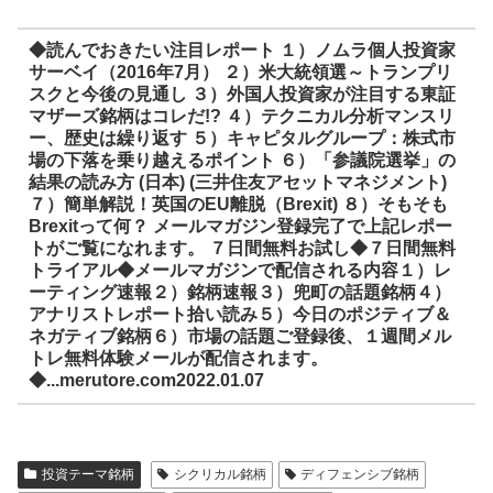
◆読んでおきたい注目レポート １）ノムラ個人投資家
サーベイ（2016年7月） ２）米大統領選～トランプリ
スクと今後の見通し ３）外国人投資家が注目する東証
マザーズ銘柄はコレだ!? ４）テクニカル分析マンスリ
ー、歴史は繰り返す ５）キャピタルグループ：株式市
場の下落を乗り越えるポイント ６）「参議院選挙」の
結果の読み方 (日本) (三井住友アセットマネジメント)
７）簡単解説！英国のEU離脱（Brexit) ８）そもそも
Brexitって何？ メールマガジン登録完了で上記レポー
トがご覧になれます。 ７日間無料お試し◆７日間無料
トライアル◆メールマガジンで配信される内容１）レ
ーティング速報２）銘柄速報３）兜町の話題銘柄４）
アナリストレポート拾い読み５）今日のポジティブ＆
ネガティブ銘柄６）市場の話題ご登録後、１週間メル
トレ無料体験メールが配信されます。
◆...merutore.com2022.01.07
投資テーマ銘柄
シクリカル銘柄
ディフェンシブ銘柄