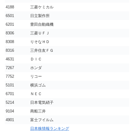
4188
三菱ケミカル
6501
日立製作所
6201
豊田自動織機
8306
三菱ＵＦＪ
8308
りそなＨＤ
8316
三井住友ＦＧ
4631
ＤＩＣ
7267
ホンダ
7752
リコー
5101
横浜ゴム
6701
ＮＥＣ
5214
日本電気硝子
9104
商船三井
4901
富士フイルム
日本株情報ランキング