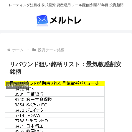
レーティング注目株|株式投資|資産運用|メール配信|創業32年目 投資顧問
ホーム
投資テーマ銘柄
リバウンド狙い銘柄リスト：景気敏感割安
銘柄
投資テーマ銘柄