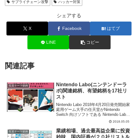
サプライチェーン攻撃
ハッカー対策
シェアする
X
Facebook
はてブ
LINE
コピー
関連記事
Nintendo Labo(ニンテンドーラ
投資テーマ銘柄
ボ)関連銘柄、有望銘柄を17社リ
スト
Nintendo Labo 2018年4月20日発売開始家
庭用ゲーム大手の任天堂がNintendo
Switch 向けソフトである Nintendo Labo
を2018年4月20日から発売開始した。株
2018.05.05
式市場ではポケモンＧＯ関連銘柄、ニン
テ...
業績相場、過去最高益企業に投資
投資テーマ銘柄
妙味、国内証券が２０社リストを