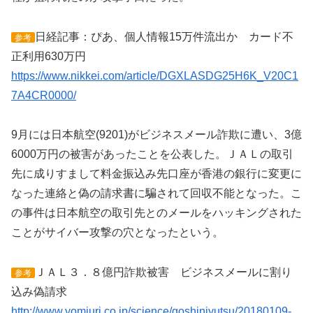
日経記事：ぴあ、個人情報15万件流出か カード不
参考
正利用630万円
https://www.nikkei.com/article/DGXLASDG25H6K_V20C1
7A4CR0000/
9月には日本航空(9201)がビジネスメール詐欺に遭い、3億
6000万円の被害があったことを公表した。ＪＡＬの取引
先に成りすまして料金振込み先口座が香港の銀行に変更に
なった連絡と偽の請求書に騙されて回収不能となった。こ
の事件は日本航空の取引先とのメールをハッキングされた
ことがサイバー攻撃の穴となったという。
ＪＡＬ３．８億円詐欺被害 ビジネスメールに割り
参考
込み偽請求
http://www.yomiuri.co.jp/science/goshinjyutsu/20180109-