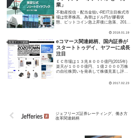
業」
不動産投信・配当金狙いREIT注目株式市
場は世界株高、為替はドル円が膠着状
態、ビットコイン急上昇後に急落、2018
年新春の投資家は不動産市場と、REIT投
資への見直しが高まってきている。J-
2018.01.19
REITは底打ちから上昇の気配、SMBC日
eコマース関連銘柄、国内証券が
興証券は...
投資テーマ銘柄
スタートトゥデイ、ヤフーに成長
注目
ＥＣ市場は１３兆８０００億円(2015年)
楽天が１０００億円、１億２０００万株
の自社株買いを発表して株価見直し評価
で急騰、ヤフー好決算から複数の証券会
社がレーティング、目標株価を引き上げ
2017.02.23
の動きがあり証券アナリストは「eコマー
ス関連株」に注目...
ジェフリーズ証券レーティング、働き方
改革関連銘柄