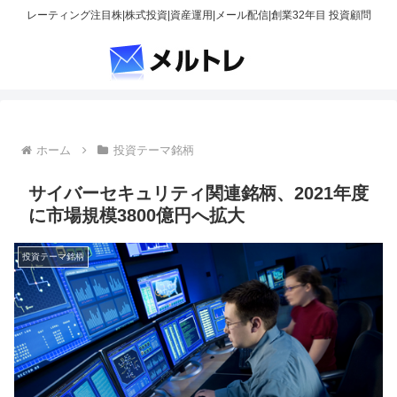
レーティング注目株|株式投資|資産運用|メール配信|創業32年目 投資顧問
ホーム
投資テーマ銘柄
サイバーセキュリティ関連銘柄、2021年度
に市場規模3800億円へ拡大
投資テーマ銘柄