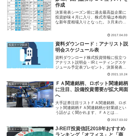
作成
決算発表シーズン前に過去最高益企業に
投資妙味４月に入り、株式市場は本格的
な新年度相場入りとなった。３月末の期
末配当や株主優待制度の権利取りの買い
需要が終わり、好業績企業を買う「業績
2017.04.03
相場」に突入していく。国内中堅の岡三
証券は４月下旬から始まる...
資料ダウンロード：アナリスト説
投資テーマ銘柄
明会スケジュール表
資料ダウンロード株式投資情報に役立つ
アナリスト説明会・IRミーティングスケ
ジュール予定表プレゼント。決算発表シ
ーズンに証券アナリスト向け説明会が開
2021.10.24
催されます、レーティング変更、目標株
価変更などアナリストレポート作成され
ＦＡ関連銘柄、ロボット関連銘柄
投資テーマ銘柄
るタイミングはアナリスト説明会の後に
に注目、設備投資需要が拡大局面
なるので
へ
大手証券注目リストＦＡ関連銘柄、ロボ
ット関連銘柄ＦＡ関連銘柄が好業績とい
う話がよく聞かれます、ＦＡとは
「Factory Automation ファクトリー オー
2017.03.02
トメーション」の略で、工場生産の自動
化やロボット化などを意味します。代表
J-REIT投資信託2018年おすすめ
投資テーマ銘柄
的なＦＡ...
ランキング「オフィス」と「商