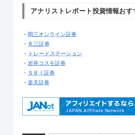
アナリストレポート投資情報おす
・
岡三オンライン証券
・
丸三証券
・
トレードステーション
・
岩井コスモ証券
・
ＳＢＩ証券
・
楽天証券