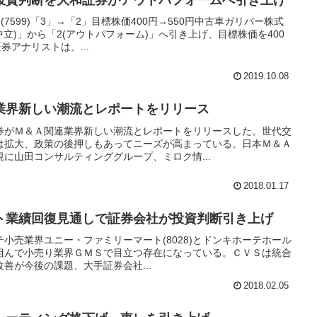
7599)「3」→「2」目標株価400円→550円中古車ガリバー株式
立)」から「2(アウトパフォーム)」へ引き上げ、目標株価を400
券アナリストは、...
2019.10.08
業界新しい潮流とレポートをリリース
券がＭ＆Ａ関連業界新しい潮流とレポートをリリースした。世代交
は拡大、政策の後押しもあってニーズが高まっている。日本Ｍ＆Ａ
に山田コンサルティンググループ、ミロク情...
2018.01.17
ト業績回復見通しで証券会社が投資判断引き上げ
小売業界ユニー・ファミリーマート(8028)とドンキホーテホール
グを組んで小売り業界ＧＭＳで目立つ存在になっている。ＣＶＳは統合
善が今後の課題、大手証券会社...
2018.02.05