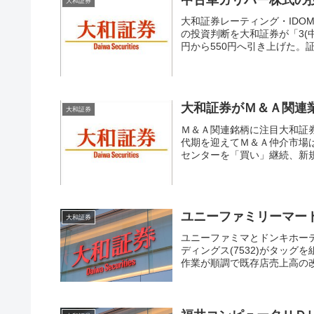
大和証券
大和証券レーティング・IDOM(
の投資判断を大和証券が「3(中
円から550円へ引き上げた。証
大和証券がＭ＆Ａ関連
大和証券
Ｍ＆Ａ関連銘柄に注目大和証
代期を迎えてＭ＆Ａ仲介市場
センターを「買い」継続、新規
ユニーファミリーマー
大和証券
ユニーファミマとドンキホーテ
ディングス(7532)がタッ
作業が順調で既存店売上高の改