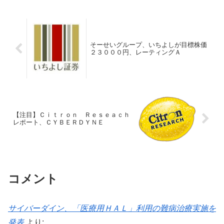
そーせいグループ、いちよしが目標株価
２３０００円、レーティングＡ
【注目】Ｃｉｔｒｏｎ Ｒｅｓｅａｃｈ
レポート、ＣＹＢＥＲＤＹＮＥ
コメント
サイバーダイン、「医療用ＨＡＬ」利用の難病治療実施を
発表
より: