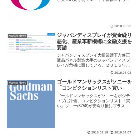
安売り気配となっている。前日比1500円
安の7565円で売買が成立していない、午
後2時50分時点で売り注文642万株超、買
い注文1...
2019.03.22
ジャパンディスプレイが資金繰り
Market News
悪化、産業革新機構に金融支援を
要請
ジャパンディスプレイ大幅業績下方修正
液晶パネル製造大手のジャパンディスプ
レイが危機に面している、２０１６年４
月～６月期の最終損益が１１８億円の赤
2016.08.08
字になり資金繰りが悪化、産業革新機構
へ金融支援を要請とスクープ報道されて
ゴールドマンサックスがソニーを
Market News
いる。日本経済新聞や毎日...
「コンビクションリスト買い」
ゴールドマンサックスがソニーをポジテ
ィブに評価、コンビクションリスト「買
い」ソニー(6758)が安寄り後にプラス転
換。前日比２１円（０．６％）高の３２
７４円まで買われいてる。ゴールドマ
ン・サックス証券がポジティブなレポー
トをリリースしており...
2016.08.18
2016.09.07