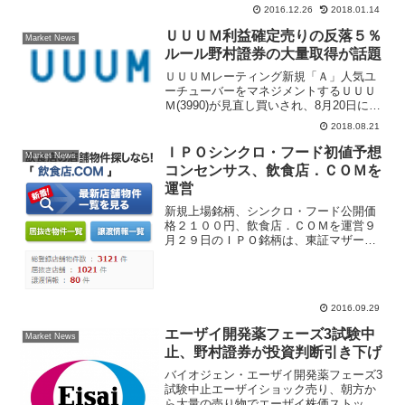
る。美容サロン向けのＩＣＴ事業、介護
2016.12.26
2018.01.14
サービス事業を手掛ける。２０１６年、
今年最後のＩＰＯだけに投資家の関心が
ＵＵＵＭ利益確定売りの反落５％
Market News
高い。ティビィシィ・...
ルール野村證券の大量取得が話題
ＵＵＵＭレーティング新規「Ａ」人気ユ
ーチューバーをマネジメントするＵＵＵ
Ｍ(3990)が見直し買いされ、8月20日に上
場来高値8090円まで買われる場面があっ
2018.08.21
た。きょうは利益確定売りによって株価
下落、前日比700円安の7170円まで売ら
ＩＰＯシンクロ・フード初値予想
Market News
れる...
コンセンサス、飲食店．ＣＯＭを
運営
新規上場銘柄、シンクロ・フード公開価
格２１００円、飲食店．ＣＯＭを運営９
月２９日のＩＰＯ銘柄は、東証マザーズ
市場へシンクロ・フード(3963)が上場す
る。同社はインターネット上で「飲食
店．ＣＯＭ」を運営、ブックビルディン
グの積み上がりは好調...
2016.09.29
エーザイ開発薬フェーズ3試験中
Market News
止、野村證券が投資判断引き下げ
バイオジェン・エーザイ開発薬フェーズ3
試験中止エーザイショック売り、朝方か
ら大量の売り物でエーザイ株価ストップ