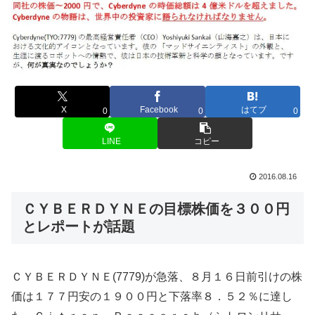
X
Facebook
はてブ
0
0
0
LINE
コピー
2016.08.16
ＣＹＢＥＲＤＹＮＥの目標株価を３００円
とレポートが話題
ＣＹＢＥＲＤＹＮＥ(7779)が急落、８月１６日前引けの株
価は１７７円安の１９００円と下落率８．５２％に達し