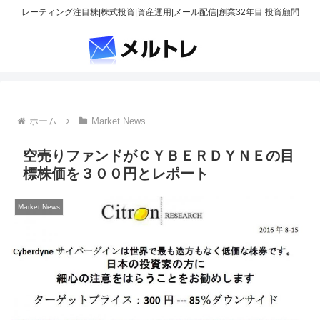
レーティング注目株|株式投資|資産運用|メール配信|創業32年目 投資顧問
ホーム
Market News
空売りファンドがＣＹＢＥＲＤＹＮＥの目
標株価を３００円とレポート
Market News