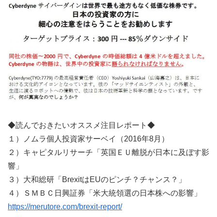
◆読んでおきたいオススメ注目レポート◆
１）ノムラ個人投資家サーベイ（2016年8月）
２）キャピタルリサーチ「英国ＥＵ離脱が日本に及ぼす影
響」
３）大和総研「BrexitはEUのピンチ？チャンス？」
４）ＳＭＢＣ日興証券「米大統領選の日本株への影響」
https://merutore.com/brexit-report/