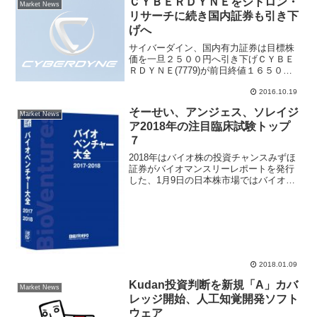
ＣＹＢＥＲＤＹＮＥをシトロン・
Market News
米国ともにク...
リサーチに続き国内証券も引き下
げへ
サイバーダイン、国内有力証券は目標株
価を一旦２５００円へ引き下げＣＹＢＥ
ＲＤＹＮＥ(7779)が前日終値１６５０円
近辺で小動き。きょうは、岩井コスモ証
2016.10.19
券が同社についてレポートをリリースし
たことが確認されている。レポートで
そーせい、アンジェス、ソレイジ
は、米国シトロン・リ...
Market News
ア2018年の注目臨床試験トップ
７
2018年はバイオ株の投資チャンスみずほ
証券がバイオマンスリーレポートを発行
した、1月9日の日本株市場ではバイオ企
業の株価上昇が目立ち、バイオセクター
アナリストは開発中の申請・承認などで
バイオベンチャー企業が2018年に変曲点
を迎える可能性...
2018.01.09
Kudan投資判断を新規「A」カバ
Market News
レッジ開始、人工知覚開発ソフト
ウェア