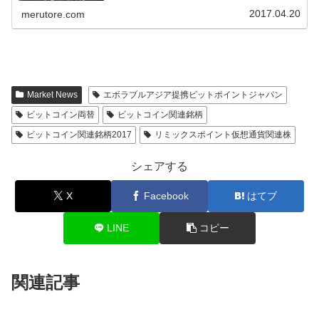
Ｍでの利用や、送金、飲食店での支払い、ネットショップ
での決済など幅広い分野で...
2017.04.20
merutore.com
Market News
エボラブルアジア提携ビットポイントジャパン
ビットコイン両替
ビットコイン関連銘柄
ビットコイン関連銘柄2017
リミックスポイント仮想通貨関連株
シェアする
X
Facebook
はてブ
LINE
コピー
関連記事