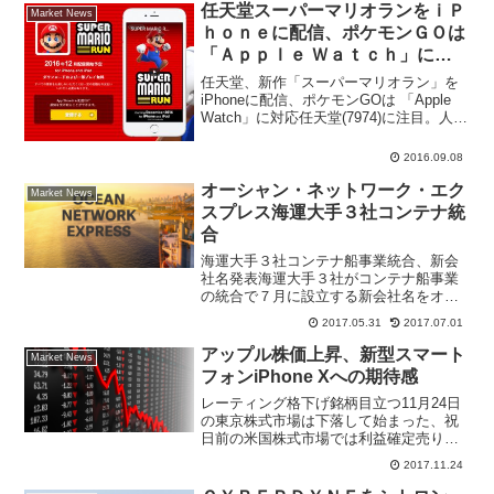
任天堂スーパーマリオランをｉＰ
Market News
ｈｏｎｅに配信、ポケモンＧＯは
「Ａｐｐｌｅ Ｗａｔｃｈ」に対
応
任天堂、新作「スーパーマリオラン」を
iPhoneに配信、ポケモンGOは 「Apple
Watch」に対応任天堂(7974)に注目。人気
ゲーム「スーパーマリオ」の新作をアッ
プルのスマートフォン（スマホ）「ｉＰ
2016.09.08
ｈｏｎｅ（アイフォーン）」へ配信す...
オーシャン・ネットワーク・エク
Market News
スプレス海運大手３社コンテナ統
合
海運大手３社コンテナ船事業統合、新会
社名発表海運大手３社がコンテナ船事業
の統合で７月に設立する新会社名をオー
シャン・ネットワーク・エクスプレス・
2017.05.31
2017.07.01
ホールディングスにすると発表した。日
本郵船、商船三井、川崎汽船が持ち株会
アップル株価上昇、新型スマート
Market News
社を東京、事業会社をシン...
フォンiPhone Xへの期待感
レーティング格下げ銘柄目立つ11月24日
の東京株式市場は下落して始まった、祝
日前の米国株式市場では利益確定売りに
より下落したことの流れを引き継いだ。
2017.11.24
米国ではアップルが新型スマートフォン
iPhone Xへの期待感から買われて上昇。