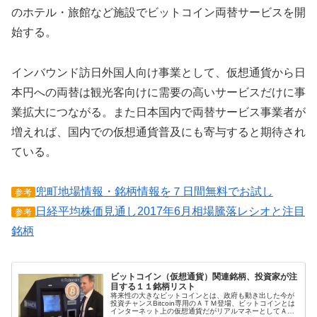
のホテル・旅館など施設でビットコイン両替サービスを開
始する。
インバウンド訪日外国人向け事業として、仮想通貨から日
本円への両替は観光客向けに需要の高いサービスだけに事
業拡大につながる。また日本国内で両替サービス事業者が
増えれば、国内での仮想通貨普及にも寄与すると期待され
ている。
兜町地場情報・銘柄情報を７日間無料でお試し
参考
日経平均株価見通し2017年6月相場騰落レシオと注目
参考
銘柄
ビットコイン（仮想通貨）関連銘柄、投資家が注
目する１１銘柄リスト
将来性の大きなビットコインとは、政府も動き出した今が
投資チャンスBitcoin専用のＡＴＭ登場、ビットコインとは
インターネット上の仮想通貨だがリアルマネーとしてＡＴ