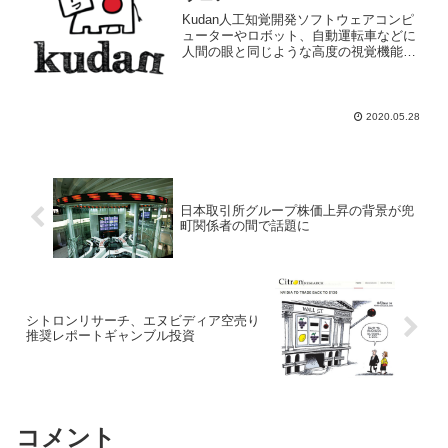
Kudan人工知覚開発ソフトウェアコンピ
ューターやロボット、自動運転車などに
人間の眼と同じような高度の視覚機能を
与える人工知覚（AP）を開発ソフトウェ
ア開発企業。岩井コスモ証券は
Kudan(4425)投資判断を新規「A」、目標
株価6500円...
2020.05.28
日本取引所グループ株価上昇の背景が兜
町関係者の間で話題に
シトロンリサーチ、エヌビディア空売り
推奨レポートギャンブル投資
コメント