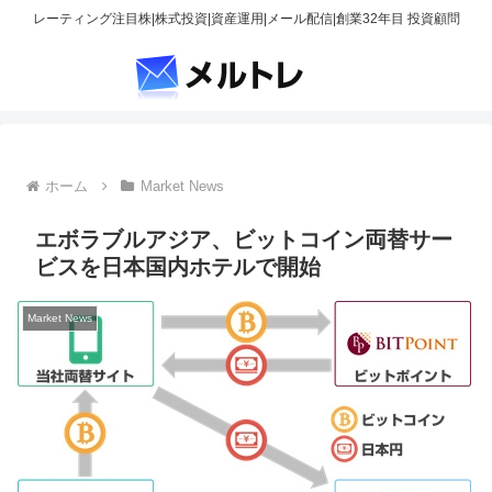
レーティング注目株|株式投資|資産運用|メール配信|創業32年目 投資顧問
ホーム
Market News
エボラブルアジア、ビットコイン両替サー
ビスを日本国内ホテルで開始
Market News