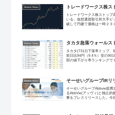
トレードワークス株ス
Market News
トレードワークス株ストップ
いる、仮想通貨取引所大手ビ
破して円建て価格は一時２３０
タカタ急落ウォールス
Market News
タカタ(7312)下落率トップ
前日比94円（9.4％）安の9
部の値下がり率ランキングでト
そーせいグループIR
Market News
そーせいグループAbbvie提
るAbbVie(アッヴィ)と
事をプレスリリースした。今回