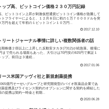
トップ高、ビットコイン価格２３０万円記録
高、ビットコイン上昇が刺激仮想通貨ビットコイン価格が急騰して
ットフライヤーによると、１２月８日に初の１万７０００ドルを突
万円を超えて年初の１ビットコイン１０万円...
2017.12.10
トリートジャーナル事情に詳しい複数関係者の話
、短期株価２倍以上に上昇した反動安タカタ(7312)が続急落。後場に
01円まで売られる場面もあった、大引けは70円安の925円で東証１
ップ。前日は３連続...
2017.01.06
リリース米国アッヴィ社と新規創薬提携
携1065億円そーせいグループと研究開発型のバイオ医薬品企業であ
独占的創薬提携及びライセンス契約のオプションに関する契約を締結した
の提携は契約一時金と初期...
2020.06.28