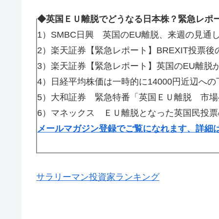
◆英国ＥＵ離脱でどうなる日本株？緊急レポ
1）SMBC日興 英国のEU離脱、来週の見通
2）楽天証券【緊急レポート】BREXIT投票
3）楽天証券【緊急レポート】英国のEU離脱
4）日経平均株価は一時的に14000円近辺へ
5）大和証券 緊急特番「英国ＥＵ離脱 市場
6）マネックス ＥＵ離脱となった英国民投票
メールマガジン登録でご覧になれます、詳細
サラリーマン投資家ランキング