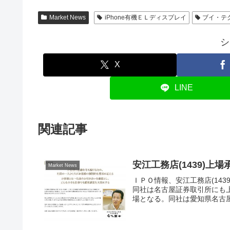
Market News
iPhone有機ＥＬディスプレイ
ブイ・テ
シ
X
LINE
関連記事
安江工務店(1439)
Market News
ＩＰＯ情報、安江工務店(14
同社は名古屋証券取引所にも
場となる。同社は愛知県名古屋