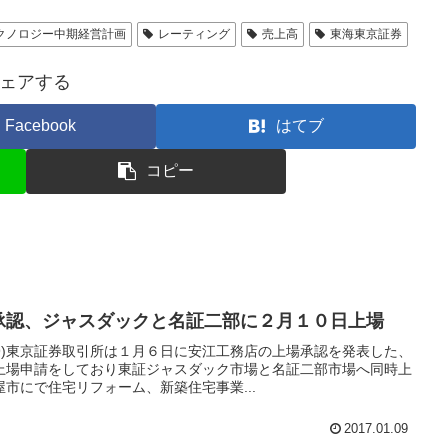
クノロジー中期経営計画
レーティング
売上高
東海東京証券
ェアする
Facebook
はてブ
コピー
上場承認、ジャスダックと名証二部に２月１０日上場
39)東京証券取引所は１月６日に安江工務店の上場承認を発表した、
上場申請をしており東証ジャスダック市場と名証二部市場へ同時上
市にで住宅リフォーム、新築住宅事業...
2017.01.09