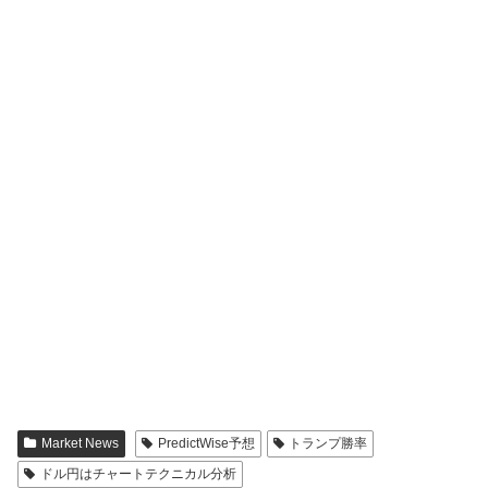
Market News
PredictWise予想
トランプ勝率
ドル円はチャートテクニカル分析