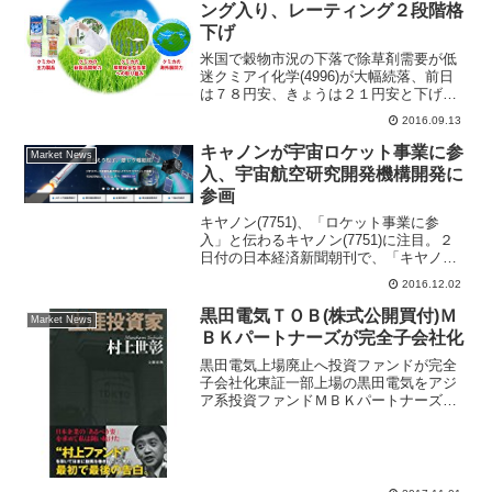
ング入り、レーティング２段階格
下げ
米国で穀物市況の下落で除草剤需要が低
迷クミアイ化学(4996)が大幅続落、前日
は７８円安、きょうは２１円安と下げ止
まらない状態。９月９日に発表した第３
2016.09.13
四半期決算内容がネガティブな減益だっ
たことで売り手掛かり材料となってい
キャノンが宇宙ロケット事業に参
Market News
る。またきょうは、大...
入、宇宙航空研究開発機構開発に
参画
キヤノン(7751)、「ロケット事業に参
入」と伝わるキヤノン(7751)に注目。２
日付の日本経済新聞朝刊で、「キヤノン
は宇宙ロケット事業に参入する」と伝え
2016.12.02
られた。報道によると、「宇宙航空研究
開発機構（ＪＡＸＡ）が手掛けるミニロ
黒田電気ＴＯＢ(株式公開買付)Ｍ
Market News
ケットの開発に...
ＢＫパートナーズが完全子会社化
黒田電気上場廃止へ投資ファンドが完全
子会社化東証一部上場の黒田電気をアジ
ア系投資ファンドＭＢＫパートナーズが
ＴＯＢ（株式公開買付）により全株取得
して、黒田電気上場廃止になる計画が発
表された。ＭＢＫパートナーズは傘下の
ＫＭホールディングス名義...