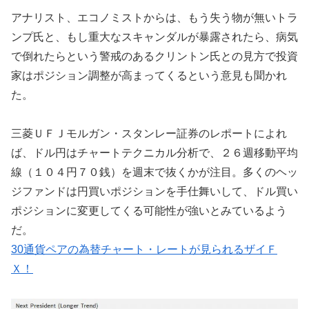
アナリスト、エコノミストからは、もう失う物が無いトラ
ンプ氏と、もし重大なスキャンダルが暴露されたら、病気
で倒れたらという警戒のあるクリントン氏との見方で投資
家はポジション調整が高まってくるという意見も聞かれ
た。
三菱ＵＦＪモルガン・スタンレー証券のレポートによれ
ば、ドル円はチャートテクニカル分析で、２６週移動平均
線（１０４円７０銭）を週末で抜くかが注目。多くのヘッ
ジファンドは円買いポジションを手仕舞いして、ドル買い
ポジションに変更してくる可能性が強いとみているよう
だ。
30通貨ペアの為替チャート・レートが見られるザイＦ
Ｘ！