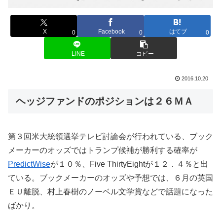
X
Facebook
はてブ
0
0
0
LINE
コピー
2016.10.20
ヘッジファンドのポジションは２６ＭＡ
第３回米大統領選挙テレビ討論会が行われている、ブック
メーカーのオッズではトランプ候補が勝利する確率が
PredictWise
が１０％、Five ThirtyEightが１２．４％と出
ている。ブックメーカーのオッズや予想では、６月の英国
ＥＵ離脱、村上春樹のノーベル文学賞などで話題になった
ばかり。