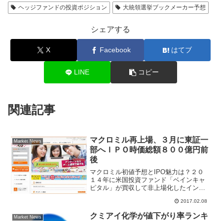
ヘッジファンドの投資ポジション
大統領選挙ブックメーカー予想
シェアする
X
Facebook
はてブ
LINE
コピー
関連記事
マクロミル再上場、３月に東証一
Market News
部へＩＰＯ時価総額８００億円前
後
マクロミル初値予想とIPO魅力は？２０
１４年に米国投資ファンド「ベインキャ
ピタル」が買収して非上場化したインタ
ーネット調査会社のマクロミルが早けれ
2017.02.08
ば今週にも上場承認を受けて東証一部市
場へ再上場するという。アンケートモニ
クミアイ化学が値下がり率ランキ
Market News
ターをたくさん集めイン...