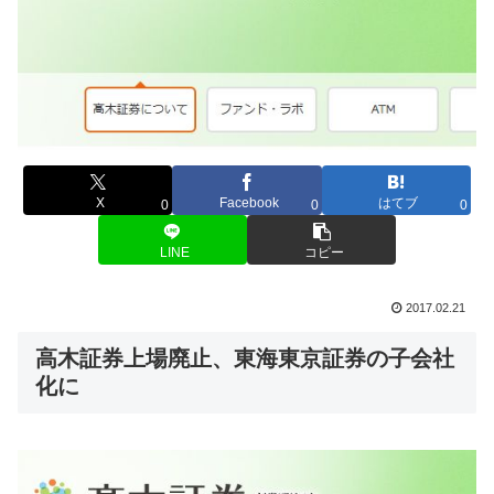
X
Facebook
はてブ
0
0
0
LINE
コピー
2017.02.21
高木証券上場廃止、東海東京証券の子会社
化に