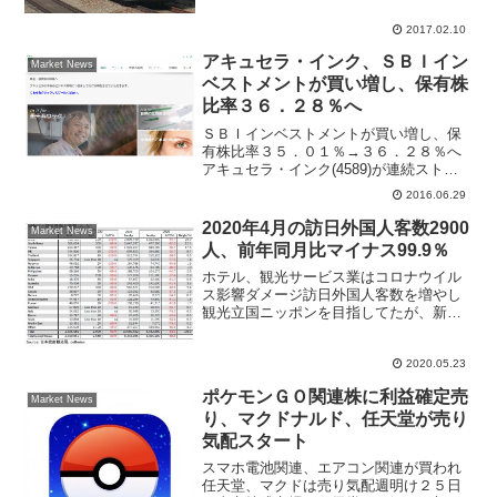
が日本の新幹線（高速鉄道）を評価した
と報じられ、東京株式市場では「新幹線
2017.02.10
関連銘柄」が物色されている。ＪＲ東海
(9022)が大幅高、前日...
アキュセラ・インク、ＳＢＩイン
Market News
ベストメントが買い増し、保有株
比率３６．２８％へ
ＳＢＩインベストメントが買い増し、保
有株比率３５．０１％→３６．２８％へ
アキュセラ・インク(4589)が連続ストッ
プ高のあとに反落、前場には高値３２５
2016.06.29
０円まで買われる局面があった。テクニ
カルチャートでは７５日移動平均線まで
2020年4月の訪日外国人客数2900
Market News
回復したところで上...
人、前年同月比マイナス99.9％
ホテル、観光サービス業はコロナウイル
ス影響ダメージ訪日外国人客数を増やし
観光立国ニッポンを目指してたが、新型
コロナウイルス感染拡大阻止の為に、世
界中の各国が外国人の入国禁止措置をと
り、渡航禁止など観光業界、航空業界が
2020.05.23
窮地に陥っている。5月2...
ポケモンＧＯ関連株に利益確定売
Market News
り、マクドナルド、任天堂が売り
気配スタート
スマホ電池関連、エアコン関連が買われ
任天堂、マクドは売り気配週明け２５日