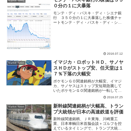
Market News
０分の１に大暴落
モンテ・ディ・パスキ・ディ・シエナ銀
行 ３５０分の１に大暴落した株価チャ
ートモンテ・ディ・パスキ・ディ・シエ
ナ銀行は創業１４７２年、イタリア第３
位の大手銀行で現存する世界最古の歴史
がある銀行。このモンテ・パスキ銀行が
世界の金融マーケットを震...
2016.07.12
イマジカ・ロボットＨＤ、サノヤ
Market News
スＨＤがストップ安、任天堂は１
７％下落の大幅安
ポケモンＧＯ関連銘柄が大幅安、イマジ
カ、サノヤスはストップ安短期急騰して
いたポケモンＧＯ関連銘柄が一転して急
落となっている、主力の任天堂(7974)が
2016.07.25
約１７％下落率で投資家にシコリを作っ
てしまった印象。子会社がポケモンのア
新幹線関連銘柄が大幅高、トラン
Market News
ニメ制作しているこ...
プ大統領が日本の高速鉄道を評価
新幹線関連銘柄、ＪＲ東海、川崎重工
業、日本車輌日米首脳会談＋ゴルフを控
えているタイミングで、トランプ大統領