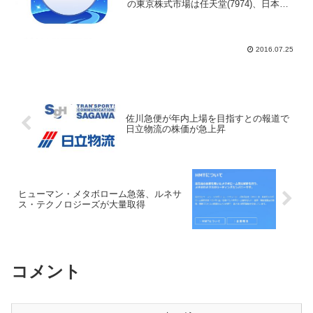
の東京株式市場は任天堂(7974)、日本マ
クドナルド(2702)が売り気配スタート、
ＬＩＮＥ(3938)が買い気配から５％を超
える大幅高、エアコン関連として富士通
ゼネラ...
2016.07.25
佐川急便が年内上場を目指すとの報道で
日立物流の株価が急上昇
ヒューマン・メタボローム急落、ルネサ
ス・テクノロジーズが大量取得
コメント