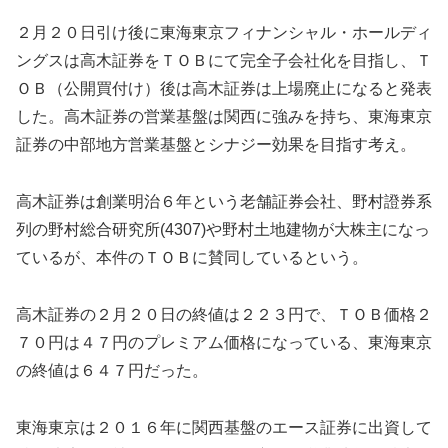
２月２０日引け後に東海東京フィナンシャル・ホールディ
ングスは高木証券をＴＯＢにて完全子会社化を目指し、Ｔ
ＯＢ（公開買付け）後は高木証券は上場廃止になると発表
した。高木証券の営業基盤は関西に強みを持ち、東海東京
証券の中部地方営業基盤とシナジー効果を目指す考え。
高木証券は創業明治６年という老舗証券会社、野村證券系
列の野村総合研究所(4307)や野村土地建物が大株主になっ
ているが、本件のＴＯＢに賛同しているという。
高木証券の２月２０日の終値は２２３円で、ＴＯＢ価格２
７０円は４７円のプレミアム価格になっている、東海東京
の終値は６４７円だった。
東海東京は２０１６年に関西基盤のエース証券に出資して