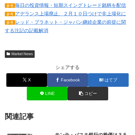
毎日の投資情報・短期スイングトレード銘柄を配信
参考
アデランス上場廃止、２月１０日つけで非上場化に
参考
レッド・プラネット・ジャパン継続企業の前提に関
参考
する注記の記載解消
Market News
シェアする
X
Facebook
はてブ
LINE
コピー
関連記事
モンテ・パスキ銀行の株価は３５