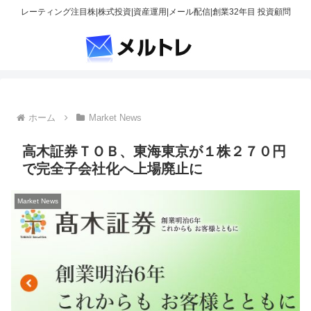
レーティング注目株|株式投資|資産運用|メール配信|創業32年目 投資顧問
ホーム
Market News
高木証券ＴＯＢ、東海東京が１株２７０円
で完全子会社化へ上場廃止に
Market News