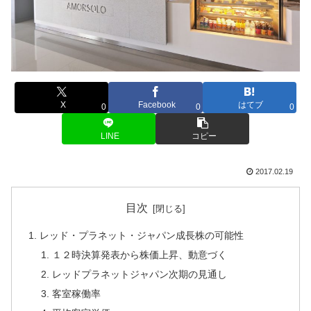
X
Facebook
はてブ
0
0
0
LINE
コピー
2017.02.19
目次
レッド・プラネット・ジャパン成長株の可能性
１２時決算発表から株価上昇、動意づく
レッドプラネットジャパン次期の見通し
客室稼働率