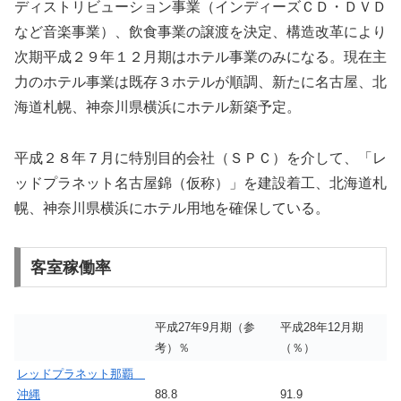
ディストリビューション事業（インディーズＣＤ・ＤＶＤ
など音楽事業）、飲食事業の譲渡を決定、構造改革により
次期平成２９年１２月期はホテル事業のみになる。現在主
力のホテル事業は既存３ホテルが順調、新たに名古屋、北
海道札幌、神奈川県横浜にホテル新築予定。
平成２８年７月に特別目的会社（ＳＰＣ）を介して、「レ
ッドプラネット名古屋錦（仮称）」を建設着工、北海道札
幌、神奈川県横浜にホテル用地を確保している。
客室稼働率
平成27年9月期（参
平成28年12月期
考）％
（％）
レッドプラネット那覇
沖縄
88.8
91.9