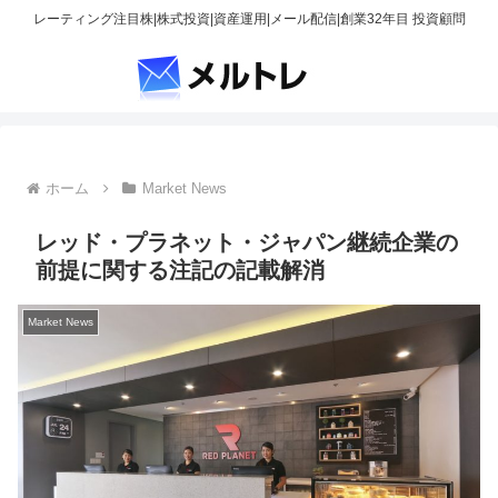
レーティング注目株|株式投資|資産運用|メール配信|創業32年目 投資顧問
ホーム
Market News
レッド・プラネット・ジャパン継続企業の
前提に関する注記の記載解消
Market News