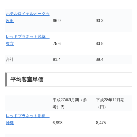
ホテルロイヤルオーク五
反田
96.9
93.3
レッドプラネット浅草
東京
75.6
83.8
合計
91.4
89.4
平均客室単価
平成27年9月期（参
平成28年12月期
考）円
（円）
レッドプラネット那覇
沖縄
6,998
8,475