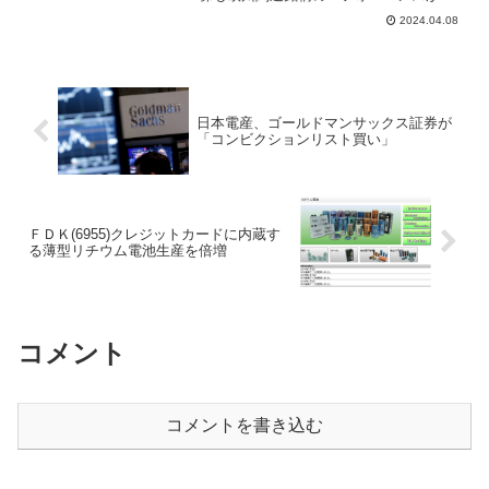
上することから欧州売上高比率の高い日
2024.04.08
本企業の欧州関連株一覧が投資家の注目
銘柄。欧州関連銘柄の株価メリット・デ
メリットや円高ユーロリスクが日本株に
与える影響を証券会社レポートからプロ
の意見をまとめ書き。
日本電産、ゴールドマンサックス証券が
「コンビクションリスト買い」
ＦＤＫ(6955)クレジットカードに内蔵す
る薄型リチウム電池生産を倍増
コメント
コメントを書き込む