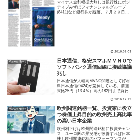
マイナス金利幅拡大無しは銀行株にポジ
ティブみずほフィナンシャルグループ
(8411)など銀行株が続落、７月２９日に
日銀が金融緩和でＥＴＦ買入れ額を倍増
させ、マイナス金利の拡大をしなかった
ことは銀行株にメリット。ただ手の早い
投資家が買い上がり、...
2016.08.03
日本通信、格安スマホＭＶＮＯで
Market News
ソフトバンク通信回線に接続協議
兆し
日本通信が大幅高MVNO関連として好材
料日本通信(9424)が急伸している。前週
末比25円（13.4％）高の182円まで買わ
れ、東証１部の値上がり率ランキングで
2016.12.12
ベストテン入り。一時はトップに踊り出
る場面があった。９日付の日本経済新聞
欧州関連銘柄一覧、投資家に役立
Market News
電子版な...
つ株価上昇目的の欧州売上高比率
の高い日本企業
欧州利下げは欧州関連銘柄に投資チャン
ス、ユーロ圏の景況感が改善すれば日本
株も欧州関連銘柄のパフォーマンスが向