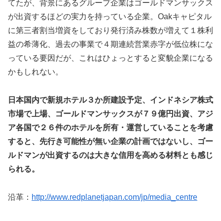
てたが、背景にあるグループ企業はゴールドマンサックス
が出資するほどの実力を持っている企業。Oakキャピタル
に第三者割当増資をしており発行済み株数が増えて１株利
益の希薄化、過去の事業で４期連続営業赤字が低位株にな
っている要因だが、これはひょっとすると変貌企業になる
かもしれない。
日本国内で新規ホテル３か所建設予定、インドネシア株式
市場で上場、ゴールドマンサックスが７９億円出資、アジ
ア各国で２６件のホテルを所有・運営していることを考慮
すると、先行き可能性が無い企業の計画ではないし、ゴー
ルドマンが出資するのは大きな信用を高める材料とも感じ
られる。
沿革：
http://www.redplanetjapan.com/jp/media_centre