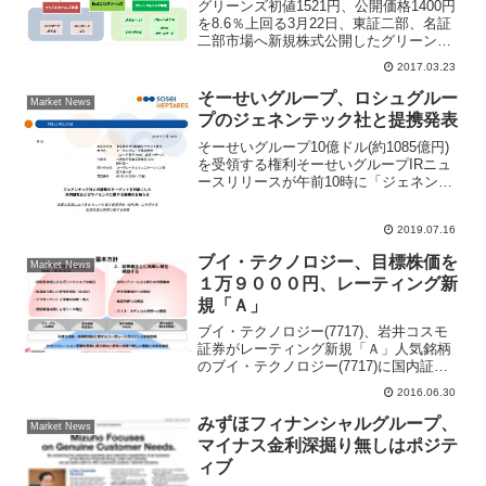
グリーンズ初値1521円、公開価格1400円
を8.6％上回る3月22日、東証二部、名証
二部市場へ新規株式公開したグリーンズ
(6547)が午前9時16分に1521円で初値をつ
2017.03.23
けた。公開価格1400円を8.6％上回る水準
となった。初値形成後の高...
そーせいグループ、ロシュグルー
Market News
プのジェネンテック社と提携発表
そーせいグループ10億ドル(約1085億円)
を受領する権利そーせいグループIRニュ
ースリリースが午前10時に「ジェネンテ
ック社との複数のターゲットを対象にし
た共同研究およびライセンスに関する提
2019.07.16
携のお知らせ」を情報開示した。そーせ
いグループ株...
ブイ・テクノロジー、目標株価を
Market News
１万９０００円、レーティング新
規「Ａ」
ブイ・テクノロジー(7717)、岩井コスモ
証券がレーティング新規「Ａ」人気銘柄
のブイ・テクノロジー(7717)に国内証券
がアナリストレポートをリリース。レー
2016.06.30
ティングを新規「Ａ」、目標株価１９０
００円に設定。注目されている銘柄だけ
みずほフィナンシャルグループ、
Market News
にポジティブ...
マイナス金利深掘り無しはポジテ
ィブ