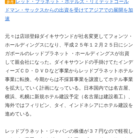
レッド・プラネット・ホテルズ・リミテッドゴール
参考
ドマン・サックスからの出資を受けてアジアでの展開を加
速
元々は店頭登録ダイキサウンドが社名変更してフォンツ・
ホールディングスになり、平成２５年１２月２５日にシン
ガポールのレッドプラネット ・ホールディングスが出資
して親会社になった。ダイキサウンドの手掛けてたインデ
ィーズＣＤ・ＤＶＤなど事業からレッドプラネットホテル
事業に転換、今期からは不採算事業を譲渡してホテル事業
を拡大していく計画になっている。日本国内では名古屋、
横浜、札幌に新規ホテル建設予定（名古屋は建設着工）、
海外ではフィリピン、タイ、インドネシアにホテル建設を
進めている。
レッドプラネット・ジャパンの株価が３７円なので軽視し