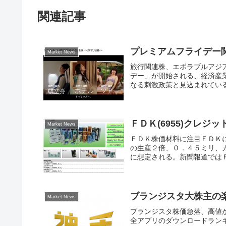
関連記事
プレミアムフライデー
Market News
旅行関連株、エボラブルアジ
デー」が開始される、経済産
なる刺激政策と見込まれている
ＦＤＫ(6955)クレ
Market News
ＦＤＫ株価材料に注目ＦＤＫ
の生産２倍、０．４５ミリ、
に想定される。新聞報道ではＦ
ブランジスタ大株主の
Market News
ブランジスタ株価急落、高値か
全アプリのダウンロードラン