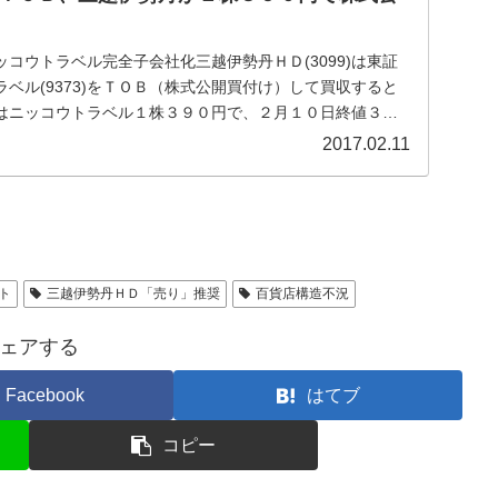
コウトラベル完全子会社化三越伊勢丹ＨＤ(3099)は東証
ベル(9373)をＴＯＢ（株式公開買付け）して買収すると
はニッコウトラベル１株３９０円で、２月１０日終値３０
2017.02.11
ト
三越伊勢丹ＨＤ「売り」推奨
百貨店構造不況
ェアする
Facebook
はてブ
コピー