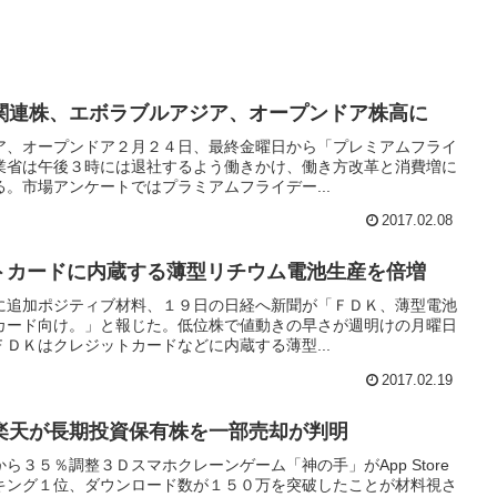
関連株、エボラブルアジア、オープンドア株高に
ア、オープンドア２月２４日、最終金曜日から「プレミアムフライ
業省は午後３時には退社するよう働きかけ、働き方改革と消費増に
。市場アンケートではプラミアムフライデー...
2017.02.08
ジットカードに内蔵する薄型リチウム電池生産を倍増
に追加ポジティブ材料、１９日の日経へ新聞が「ＦＤＫ、薄型電池
カード向け。」と報じた。低位株で値動きの早さが週明けの月曜日
ＤＫはクレジットカードなどに内蔵する薄型...
2017.02.19
楽天が長期投資保有株を一部売却が判明
ら３５％調整３Ｄスマホクレーンゲーム「神の手」がApp Store
キング１位、ダウンロード数が１５０万を突破したことが材料視さ