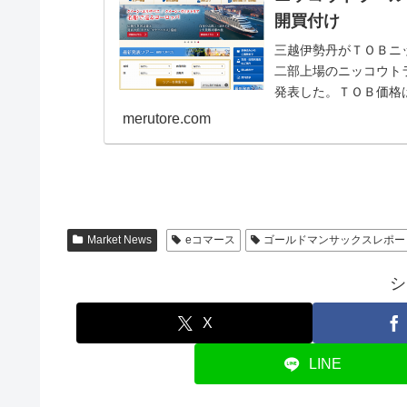
開買付け
三越伊勢丹がＴＯＢニッ
二部上場のニッコウトラ
発表した。ＴＯＢ価格
１円を８９円...
merutore.com
Market News
eコマース
ゴールドマンサックスレポー
シ
X
LINE