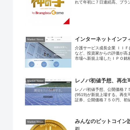
れて年初に７日連続高、ブラン
インターネットインフ
Market News
介護サービス成長企業 ＩＩＦ(
など、投資家からの評価が高ま
市場へ新規上場したＩＰＯ銘柄
レノバ初値予想、再生
Market News
レノバ初値予想、公開価格７
(9519)が新規上場する。
証券、公開価格７５０円、初値
みんなのビットコイン
Market News
引