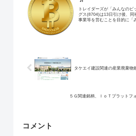
トレイダーズが「みんなのビッ
グス(8704)は13日引け
事業等を営むことを目的に「み
タケエイ建設関連の産業廃棄物
５Ｇ関連銘柄、ＩｏＴプラットフ
コメント