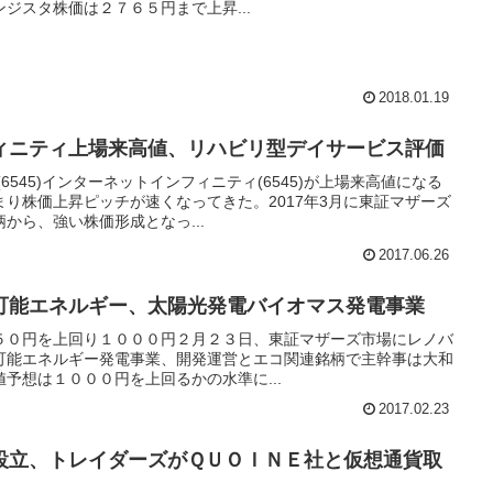
ジスタ株価は２７６５円まで上昇...
2018.01.19
ィニティ上場来高値、リハビリ型デイサービス評価
6545)インターネットインフィニティ(6545)が上場来高値になる
り株価上昇ピッチが速くなってきた。2017年3月に東証マザーズ
から、強い株価形成となっ...
2017.06.26
可能エネルギー、太陽光発電バイオマス発電事業
５０円を上回り１０００円２月２３日、東証マザーズ市場にレノバ
再生可能エネルギー発電事業、開発運営とエコ関連銘柄で主幹事は大和
予想は１０００円を上回るかの水準に...
2017.02.23
設立、トレイダーズがＱＵＯＩＮＥ社と仮想通貨取