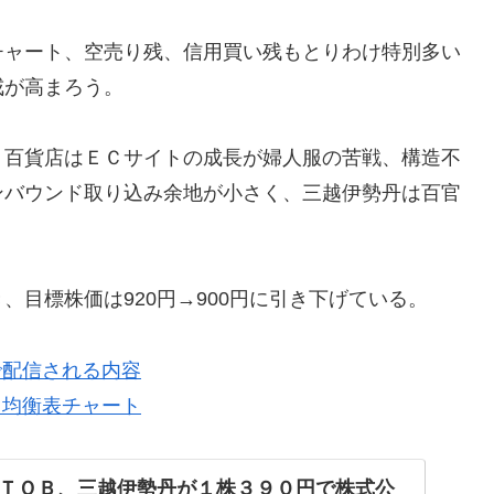
チャート、空売り残、信用買い残もとりわけ特別多い
戒が高まろう。
、百貨店はＥＣサイトの成長が婦人服の苦戦、構造不
ンバウンド取り込み余地が小さく、三越伊勢丹は百官
目標株価は920円→900円に引き下げている。
で配信される内容
目均衡表チャート
ＴＯＢ、三越伊勢丹が１株３９０円で株式公