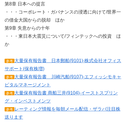
第8章 日本への提言
・・・コーポレート・ガバナンスの浸透に向けて/世界一
の借金大国からの脱却 ほか
第9章 失意からの十年
・・・東日本大震災について/フィンテックへの投資 ほ
か
大量保有報告書 日本郵船(9101)-株式会社オフィス
参考
サポート(保有株増)
大量保有報告書 川崎汽船(9107)-エフィッシモキャ
参考
ピタルマネージメント
大量保有報告書 商船三井(9104)-イーストスプリン
参考
グ・インベストメンツ
レーティング情報を毎朝メール配信・ザラバ注目株
参考
送ります