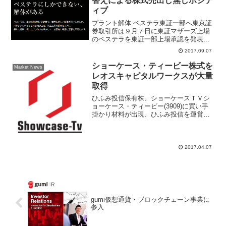
替えによる株式売出し無しポジテ
ィブ
プラント解体 ベステラ東証一部へ東京証
券取引所は９月７日に東証マザーズ上場
のベステラを東証一部上場承認を発表し
た。上場指定替えは２０１７年９月１４
2017.09.07
日からとなり、流動性の高まりとＴＯＰ
ＩＸ算入による買い需要が発生するため
ショーケース・ティービー株式を
Market News
にベステラ株価にポジテ...
レオスキャピタルワークスが大量
取得
ひふみ投信保有株、ショーケースＴＶシ
ョーケース・ティービー(3909)に買い手
掛かり材料が出現、ひふみ投信を運営す
るレオス・キャピタルワークスが５％ル
ール大量保有報告書を提出して、ショー
ケースＴＶを大量取得したことが判明し
た。４月６日受付提...
2017.04.07
gumi仮想通貨・ブロックチェーン事業に
参入