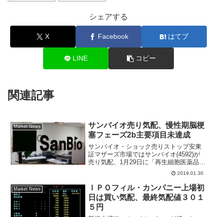
シェアする
X
Facebook
はてブ
LINE
コピー
関連記事
サンバイオ売り気配、慢性期脳梗
Market News
塞フェーズ2b主要項目未達成
サンバイオ・ショック売りストップ安東
証マザーズ市場ではサンバイオ(4592)が
売り気配、1月29日に「再生細胞医薬品
「SB623」慢性期脳梗塞を対象にした米
2019.01.30
国でのフェーズ2b臨床試験の解析結果速
報を受けて」をIRが開示した。大日本住
ＩＰＯフィル・カンパニー上場初
Market News
友製薬(...
日は買い気配、最終気配値３０１
５円