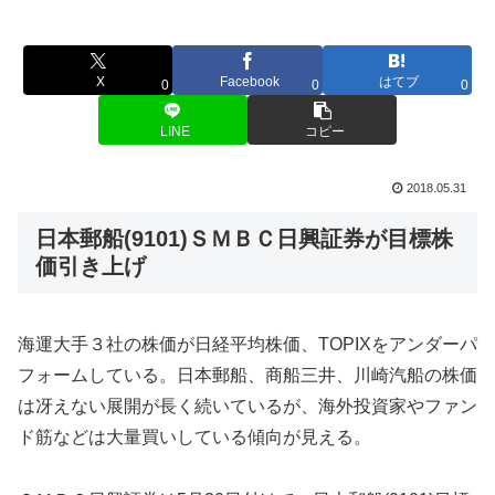
X
Facebook
はてブ
0
0
0
LINE
コピー
2018.05.31
日本郵船(9101)ＳＭＢＣ日興証券が目標株
価引き上げ
海運大手３社の株価が日経平均株価、TOPIXをアンダーパ
フォームしている。日本郵船、商船三井、川崎汽船の株価
は冴えない展開が長く続いているが、海外投資家やファン
ド筋などは大量買いしている傾向が見える。