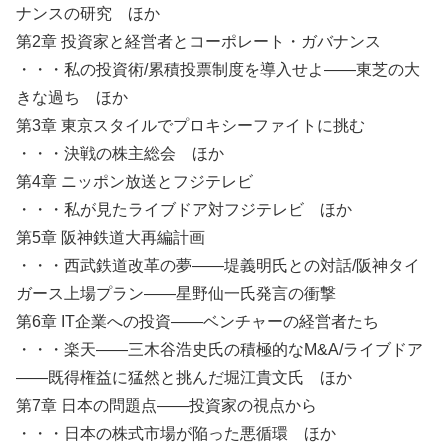
ナンスの研究 ほか
第2章 投資家と経営者とコーポレート・ガバナンス
・・・私の投資術/累積投票制度を導入せよ――東芝の大
きな過ち ほか
第3章 東京スタイルでプロキシーファイトに挑む
・・・決戦の株主総会 ほか
第4章 ニッポン放送とフジテレビ
・・・私が見たライブドア対フジテレビ ほか
第5章 阪神鉄道大再編計画
・・・西武鉄道改革の夢――堤義明氏との対話/阪神タイ
ガース上場プラン――星野仙一氏発言の衝撃
第6章 IT企業への投資――ベンチャーの経営者たち
・・・楽天――三木谷浩史氏の積極的なM&A/ライブドア
――既得権益に猛然と挑んだ堀江貴文氏 ほか
第7章 日本の問題点――投資家の視点から
・・・日本の株式市場が陥った悪循環 ほか