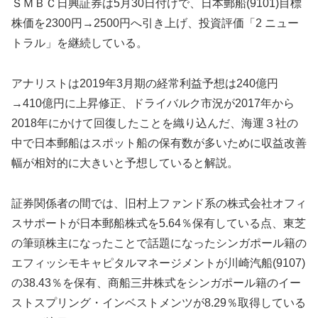
ＳＭＢＣ日興証券は5月30日付けで、日本郵船(9101)目標
株価を2300円→2500円へ引き上げ、投資評価「2 ニュー
トラル」を継続している。
アナリストは2019年3月期の経常利益予想は240億円
→410億円に上昇修正、ドライバルク市況が2017年から
2018年にかけて回復したことを織り込んだ、海運３社の
中で日本郵船はスポット船の保有数が多いために収益改善
幅が相対的に大きいと予想していると解説。
証券関係者の間では、旧村上ファンド系の株式会社オフィ
スサポートが日本郵船株式を5.64％保有している点、東芝
の筆頭株主になったことで話題になったシンガポール籍の
エフィッシモキャピタルマネージメントが川崎汽船(9107)
の38.43％を保有、商船三井株式をシンガポール籍のイー
ストスプリング・インベストメンツが8.29％取得している