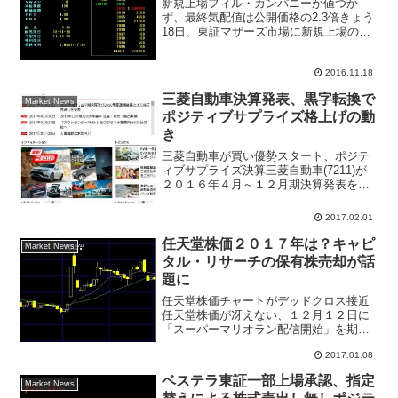
新規上場フィル・カンパニーが値つか
ず、最終気配値は公開価格の2.3倍きょう
18日、東証マザーズ市場に新規上場のフ
ィル・カンパニー(3267)が公開価格1310
円と同水準でカイ気配スタートした。そ
の後も順調に気配値を切り上げ、結局値
2016.11.18
つかずとな...
三菱自動車決算発表、黒字転換で
Market News
ポジティブサプライズ格上げの動
き
三菱自動車が買い優勢スタート、ポジテ
ィブサプライズ決算三菱自動車(7211)が
２０１６年４月～１２月期決算発表を行
った、２０１７年３月期の営業損益が、
従来予想２７６億円の赤字予想から一転
2017.02.01
して１０億円の黒字転換する。市場では
燃費不正問題で日産...
任天堂株価２０１７年は？キャピ
Market News
タル・リサーチの保有株売却が話
題に
任天堂株価チャートがデッドクロス接近
任天堂株価が冴えない、１２月１２日に
「スーパーマリオラン配信開始」を期待
して５か月ぶりに３万円台を回復した。
2017.01.08
任天堂株価は２０１７年に入っても下落
が続き、このままだとローソク足チャー
ベステラ東証一部上場承認、指定
Market News
トはデッドクロスを示現し...