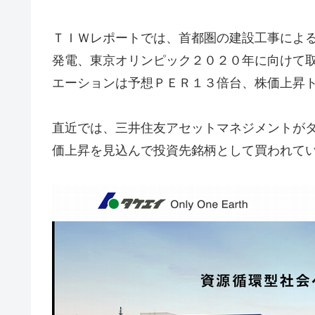
ＴＩＷレポートでは、首都圏の建設工事によ
発電、東京オリンピック２０２０年に向けて
エーションは予想ＰＥＲ１３倍台、株価上昇
直近では、三井住友アセットマネジメントが
価上昇を見込んで投資先銘柄として買われて