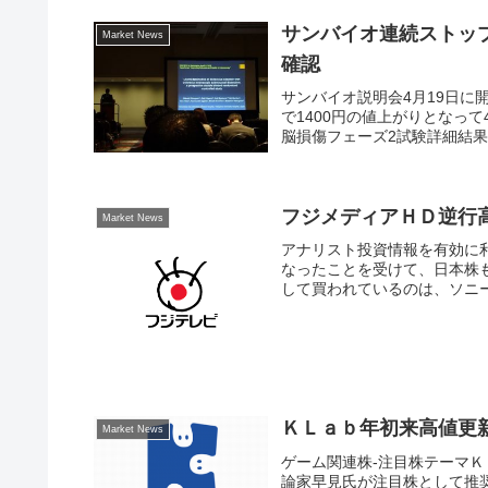
サンバイオ連続ストップ
Market News
確認
サンバイオ説明会4月19日に開
で1400円の値上がりとなって
脳損傷フェーズ2試験詳細結果は良
フジメディアＨＤ逆行
Market News
アナリスト投資情報を有効に
なったことを受けて、日本株も
して買われているのは、ソニー(67
ＫＬａｂ年初来高値更新
Market News
ゲーム関連株-注目株テーマＫ
論家早見氏が注目株として推