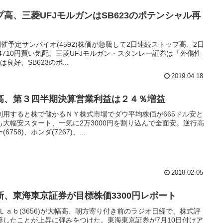
高、三菱UFJモルガンはSB623のポテンシャル再
催予定サンバイオ(4592)株価が急騰して2日連続ストップ高、2日
4710円買い気配。三菱UFJモルガン・スタンレー証券は「外傷性
好、SB623のポ...
2019.04.18
高、第３四半期決算営業利益は２４％増益
利用すると株で儲かるＮＹ株式市場でダウ平均株価が665ドル安と
大幅安スタート、一気に2万3000円を割り込んで全面安。逆行高
58)、ホンダ(7267)、...
2018.02.05
、東海東京証券が目標株価3300円レポート
Ｌａｂ(3656)が大幅高、朝方寄り付き前のラジオ日経で、株式評
奨したことが上昇に弾みをつけた。東海東京証券が7月10日付けア