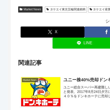
Market News
タケエイ東京五輪関連銘柄
タケエイ産
シ
X
LINE
関連記事
ユニー株40%売却ド
Market News
ユニー総合スーパー再建難し
と発表、2017年8月24日
４０％をドンキホーテに売却し