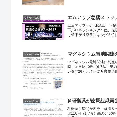
エムアップ急落ストップ
Market News
エムアップ、enish急落、大
下がり率ランキング１位、先週末比
は値下がり率ランキング３位に
マグネシウム電池関連
Market News
マグネシウム電池関連に利益確定
時、前日比40円（6.7％）安
ンダ(7267)と埼玉県産業技術
科研製薬が歯周組織再
Market News
科研薬(4521)が反発、歯周
比110円（1.7％）高の64