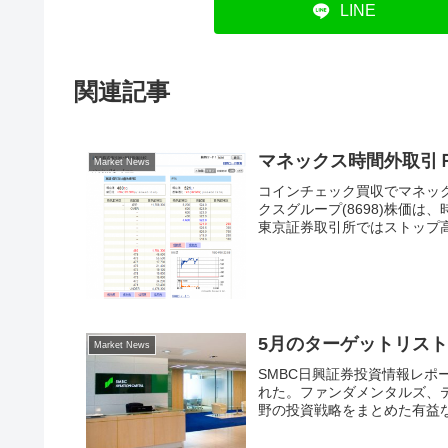
LINE
関連記事
マネックス時間外取引
Market News
コインチェック買収でマネッ
クスグループ(8698)株価
東京証券取引所ではストップ高ま
5月のターゲットリス
Market News
SMBC日興証券投資情報レポ
れた。ファンダメンタルズ、テ
野の投資戦略をまとめた有益