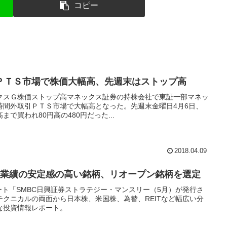
コピー
ＰＴＳ市場で株価大幅高、先週末はストップ高
クスＧ株価ストップ高マネックス証券の持株会社で東証一部マネッ
は、時間外取引ＰＴＳ市場で大幅高となった。先週末金曜日4月6日、
で買われ80円高の480円だった...
2018.04.09
ト業績の安定感の高い銘柄、リオープン銘柄を選定
ート「SMBC日興証券ストラテジー・マンスリー（5月）が発行さ
クニカルの両面から日本株、米国株、為替、REITなど幅広い分
な投資情報レポート。