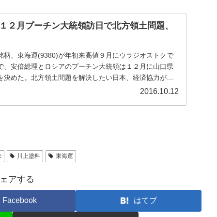
１２月プーチン大統領訪日で北方領土問題、
柄、東海運(9380)が年初来高値９月にウラジオストクで
で、安倍総理とロシアのプーチン大統領は１２月に山口県
を決めた。北方領土問題を解決したい日本、経済協力が欲
2016.10.12
株
川上塗料
東海運
ェアする
Facebook
はてブ