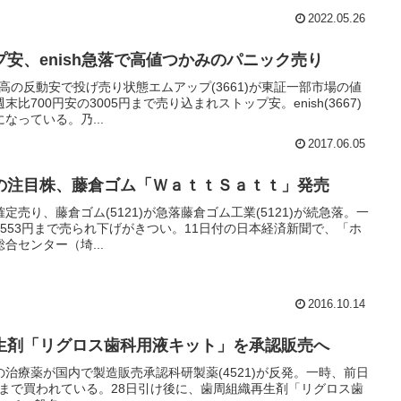
2022.05.26
安、enish急落で高値つかみのパニック売り
幅高の反動安で投げ売り状態エムアップ(3661)が東証一部市場の値
700円安の3005円まで売り込まれストップ安。enish(3667)
なっている。乃...
2017.06.05
の注目株、藤倉ゴム「ＷａｔｔＳａｔｔ」発売
売り、藤倉ゴム(5121)が急落藤倉ゴム工業(5121)が続急落。一
の553円まで売られ下げがきつい。11日付の日本経済新聞で、「ホ
総合センター（埼...
2016.10.14
生剤「リグロス歯科用液キット」を承認販売へ
炎の治療薬が国内で製造販売承認科研製薬(4521)が反発。一時、前日
00円まで買われている。28日引け後に、歯周組織再生剤「リグロス歯