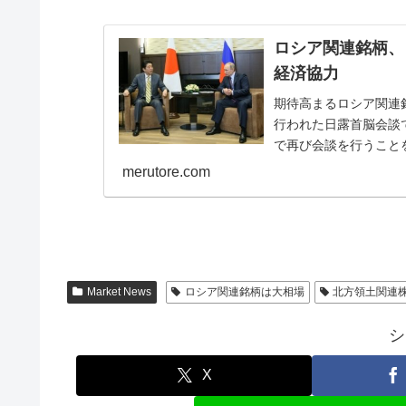
ロシア関連銘柄、
経済協力
期待高まるロシア関連銘
行われた日露首脳会談
で再び会談を行うこと
しいロシア、北朝鮮...
merutore.com
Market News
ロシア関連銘柄は大相場
北方領土関連
シ
X