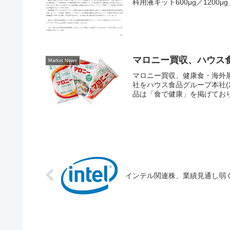
科用液キット600μg／1200μg
マロニー買収、ハウス
Market News
マロニー買収、健康食・海外
社をハウス食品グループ本社(
品は「食で健康」を掲げており
インテル関連株、業績見通し弱