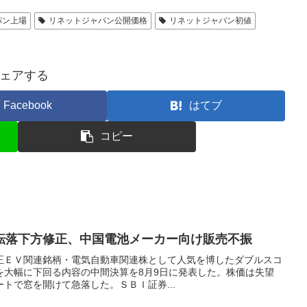
パン上場
リネットジャパン公開価格
リネットジャパン初値
ェアする
Facebook
はてブ
コピー
転落下方修正、中国電池メーカー向け販売不振
正ＥＶ関連銘柄・電気自動車関連株として人気を博したダブルスコ
予想を大幅に下回る内容の中間決算を8月9日に発表した。株価は失望
トで窓を開けて急落した。ＳＢＩ証券...