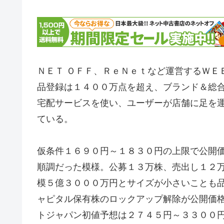
ＮＥＴ ＯＦＦ、ＲｅＮｅｔなど運営するＷＥ
品登録は１４００万点を超え、ブランド＆総
宅配サービスを使い、ユーザーが店舗に足を
ている。
仮条件１６９０円～１８３０円の上限で公開
順調だった模様。公募１３万株、売出し１２
模５億３０００万円とサイズが小さいことも
ャピタル保有株のロックアップ解除が公開価
トジャパン初値予想は２７４５円～３３００