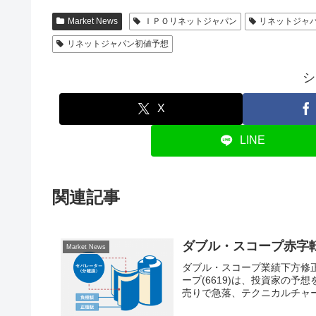
Market News
ＩＰＯリネットジャパン
リネットジャ
リネットジャパン初値予想
シ
X
LINE
関連記事
ダブル・スコープ赤字
Market News
ダブル・スコープ業績下方修
ープ(6619)は、投資家の
売りで急落、テクニカルチャー