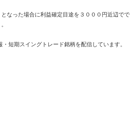
トとなった場合に利益確定目途を３０００円近辺でで
う。
報・短期スイングトレード銘柄を配信しています。