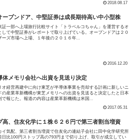
2018.08.17
オープンドア、中堅証券は成長期待高い中小型株
東証一部へ上場旅行比較サイト「トラベルコちゃん」を運営するオ
目株として中堅証券がレポートで取り上げている。オープンドアは２０
ーズ市場へ上場、１年後の２０１６年...
2016.12.20
導体メモリ会社へ出資を見送り決定
リオ経営再建中に向け東芝が半導体事業を売却する計画に新しいニ
ドの産業革新機構が東芝メモリへの出資を見送ると決定したと日本
で報じた。報道の内容は産業革新機構は米国...
2017.05.31
プ高、住友化学に１株６２６円で第三者割当増資
プ高カイ気配、第三者割当増資で住友化の連結子会社に田中化学研究所
を前日比100円ストップ高の793円まで切り上げ、取引が成立してい