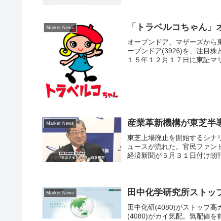
「トラベルコちゃん」
Market News
オープンドア、マザーズから
ープンドア(3926)を、注
１５年１２月１７日に東証マザ
産業革新機構が東芝半
Market News
東芝上場廃止を開始するシナ
ュースが流れた。官民ファン
経済新聞が５月３１日付け朝刊
田中化学研究所ストッ
Market News
田中化研(4080)がストッ
(4080)がカイ気配。気配値