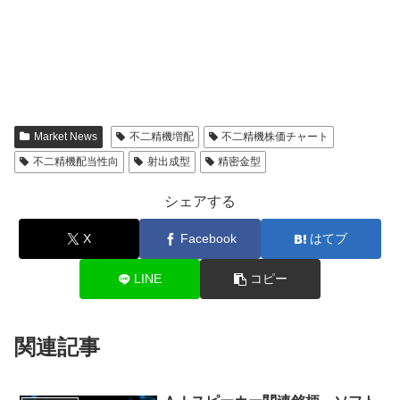
Market News
不二精機増配
不二精機株価チャート
不二精機配当性向
射出成型
精密金型
シェアする
X
Facebook
はてブ
LINE
コピー
関連記事