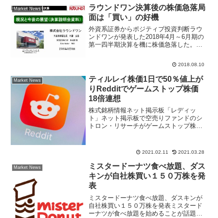
は前日比１６５円安の３５...
ラウンドワン決算後の株価急落局
Market News
面は「買い」の好機
外資系証券からポジティブ投資判断ラウ
ンドワンが発表した2018年4月～6月期の
第一四半期決算を機に株価急落した。株
式市場では前年同期比4.8％増収、23％営
業増益では物足りないと評価された模
2018.08.10
様。しかし一部では急落後は買いタイミ
ングとして注目...
ティルレイ株価1日で50％値上が
Market News
りRedditでゲームストップ株価
18倍連想
株式銘柄情報ネット掲示板「レディッ
ト」ネット掲示板で空売りファンドのシ
トロン・リサーチがゲームストップ株価
値下がりを推奨したショートポジション
を持っているので、個人投資家で買い上
げて踏み上げ相場に発展させたことが世
2021.02.11
2021.03.28
界の株式ニュースで注目され...
ミスタードーナツ食べ放題、ダス
Market News
キンが自社株買い１５０万株を発
表
ミスタードーナツ食べ放題、ダスキンが
自社株買い１５０万株を発表ミスタード
ーナツが食べ放題を始めることが話題に