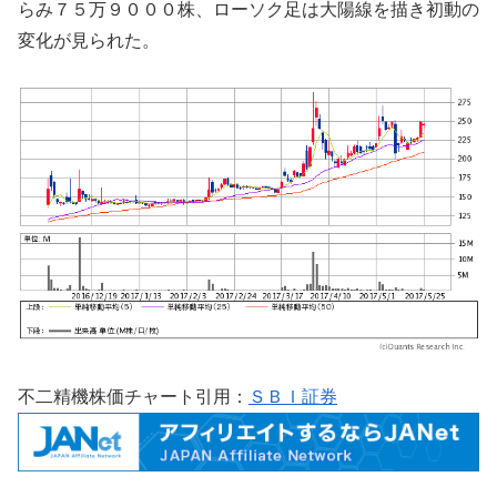
らみ７５万９０００株、ローソク足は大陽線を描き初動の
変化が見られた。
不二精機株価チャート引用：
ＳＢＩ証券