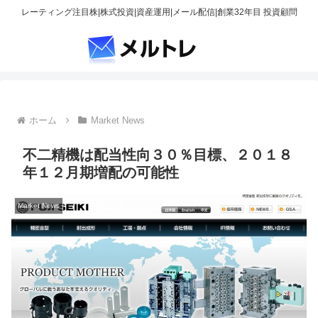
レーティング注目株|株式投資|資産運用|メール配信|創業32年目 投資顧問
ホーム
Market News
不二精機は配当性向３０％目標、２０１８
年１２月期増配の可能性
Market News