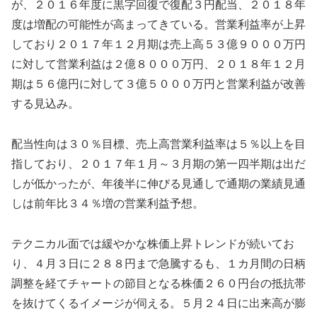
が、２０１６年度に黒字回復で復配３円配当、２０１８年
度は増配の可能性が高まってきている。営業利益率が上昇
しており２０１７年１２月期は売上高５３億９０００万円
に対して営業利益は２億８０００万円、２０１８年１２月
期は５６億円に対して３億５０００万円と営業利益が改善
する見込み。
配当性向は３０％目標、売上高営業利益率は５％以上を目
指しており、２０１７年１月～３月期の第一四半期は出だ
しが低かったが、年後半に伸びる見通しで通期の業績見通
しは前年比３４％増の営業利益予想。
テクニカル面では緩やかな株価上昇トレンドが続いてお
り、４月３日に２８８円まで急騰するも、１カ月間の日柄
調整を経てチャートの節目となる株価２６０円台の抵抗帯
を抜けてくるイメージが伺える。５月２４日に出来高が膨