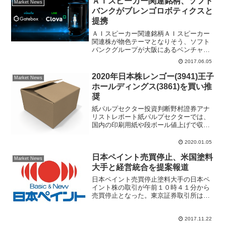
ＡＩスピーカー関連銘柄、ソフト
Market News
バンクがブレンゴロボティクスと
提携
ＡＩスピーカー関連銘柄ＡＩスピーカー
関連株が物色テーマとなりそう、ソフト
バンクグループが大阪にあるベンチャー
企業ブレンゴロボティクスと、人工知能
2017.06.05
ＡＩで連動するＡＩスピーカーで提携す
ると報じられた。ＩｏＴ、ＡＩ市場への
2020年日本株レンゴー(3941)王子
Market News
成長性が高いと株式市場で...
ホールディングス(3861)を買い推
奨
紙パルプセクター投資判断野村證券アナ
リストレポート紙パルプセクターでは、
国内の印刷用紙や段ボール値上げで収益
性が大幅に回復したため、2021年3月期の
増益率は鈍化すると予想。パルプ価格は
2020.01.05
在庫調整の進展により上昇に転じるとみ
日本ペイント売買停止、米国塗料
て、段ボールのマー...
Market News
大手と経営統合を提案報道
日本ペイント売買停止塗料大手の日本ペ
イント株の取引が午前１０時４１分から
売買停止となった。東京証券取引所は、
買収提案に関する情報・報道の真偽の確
認の為として、日本ペイント株式の売買
停止措置を発表した。日本ペイント株価
2017.11.22