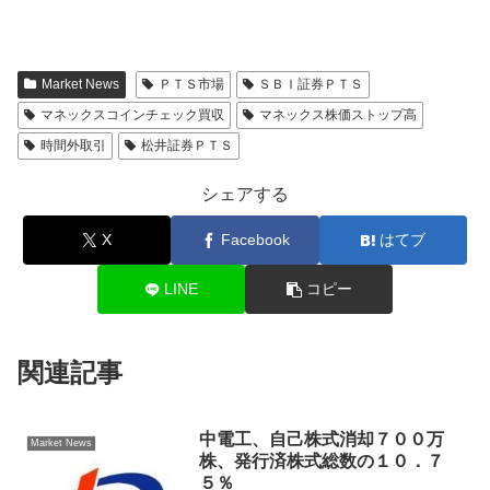
Market News
ＰＴＳ市場
ＳＢＩ証券ＰＴＳ
マネックスコインチェック買収
マネックス株価ストップ高
時間外取引
松井証券ＰＴＳ
シェアする
X
Facebook
はてブ
LINE
コピー
関連記事
中電工、自己株式消却７００万
Market News
株、発行済株式総数の１０．７
５％