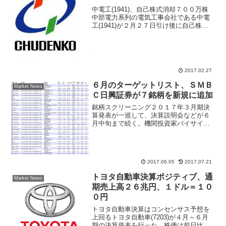
中電工(1941)、自己株式消却７００万株
中部電力系列の電気工事会社である中電
工(1941)が２月２７日引け後に自己株式
消却を発表した。規模が大きく株価にポ
ジティブに反応すると予想される。同社
は取締役会で自己株式の償却を決議、消
却する株数は...
2017.02.27
６月のターゲットリスト、ＳＭＢ
Market News
Ｃ日興証券が７銘柄を新規に追加
銘柄スクリーニング２０１７年３月期決
算発表が一巡して、決算説明会などが６
月中旬まで続く。機関投資家バイサイド
アナリスト、証券会社セルサイドアナリ
ストから投資組入れ対象銘柄が動き出す
タイミングになっている。決算発表直後
に動いた株価は短期筋の投...
2017.06.05
2017.07.21
トヨタ自動車決算ポジティブ、通
Market News
期売上高２６兆円、１ドル＝１０
０円
トヨタ自動車決算はコンセンサス予想を
上回るトヨタ自動車(7203)が４月～６月
期の決算発表を行った、株価は前日比１