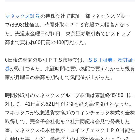
マネックス証券
の持株会社で東証一部マネックスグルー
プ(8698)株価は、時間外取引ＰＴＳ市場で大幅高となっ
た。先週末金曜日4月6日、東京証券取引所ではストップ
高まで買われ80円高の480円だった。
6日夜の時間外取引ＰＴＳ市場では、
ＳＢＩ証券
、
松井証
券
が取引できた。東証時間に買い気配で買えなかった投資
家が月曜日の株高を期待して気配値が上がった。
時間外取引のマネックスグループ株価は東証終値480円に
対して、41円高の521円で取引を終え高値引けとなった。
マネックスが仮想通貨交換所のコインチェック株式を全株
取得して、完全子会社化を２社共同記者会見で発表した
事。マネックス松本社長が「コインチェックＩＰＯ可能性
に触れた事」など、業績拡大の思惑が株高となっている。