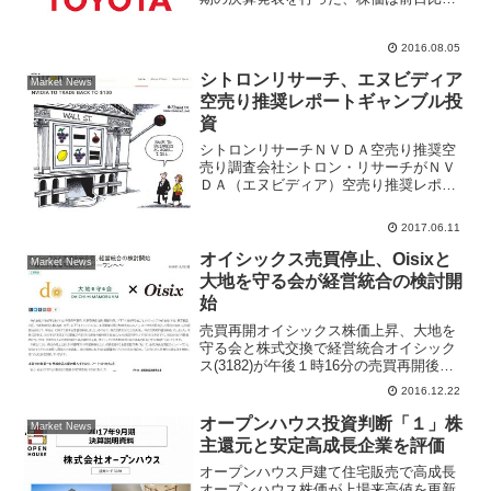
８０円高の５８７１円まで買われ投資家
は決算内容を好感した格好となった。ク
2016.08.05
レディスイス証券はトヨタ決算を総じて
ポジティブと評価、...
シトロンリサーチ、エヌビディア
Market News
空売り推奨レポートギャンブル投
資
シトロンリサーチＮＶＤＡ空売り推奨空
売り調査会社シトロン・リサーチがＮＶ
ＤＡ（エヌビディア）空売り推奨レポー
トを出したことが話題になった。６月９
日、ニューヨーク株式市場ではダウ工業
2017.06.11
株３０種平均が過去最高値を更新した
が、ナスダック総合指数は前...
オイシックス売買停止、Oisixと
Market News
大地を守る会が経営統合の検討開
始
売買再開オイシックス株価上昇、大地を
守る会と株式交換で経営統合オイシック
ス(3182)が午後１時16分の売買再開後に
カイ気配スタートし急伸。午後１時25分
2016.12.22
現在、前日比243円（11.5％）高の2360円
まで買われている。同社はきょうの午後
オープンハウス投資判断「１」株
Market News
１...
主還元と安定高成長企業を評価
オープンハウス戸建て住宅販売で高成長
オープンハウス株価が上場来高値を更新