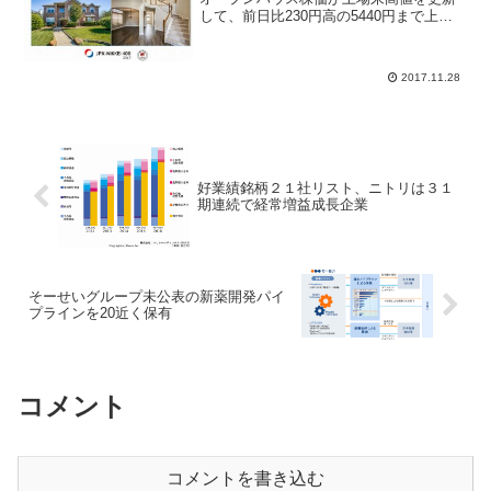
して、前日比230円高の5440円まで上昇
した。11月14日に中期経営計画と2017年
9月期決算発表を行っており、アナリスト
は内容を精査して投資判断を下してい
2017.11.28
る。大和証...
好業績銘柄２１社リスト、ニトリは３１
期連続で経常増益成長企業
そーせいグループ未公表の新薬開発パイ
プラインを20近く保有
コメント
コメントを書き込む