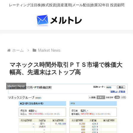
レーティング注目株|株式投資|資産運用|メール配信|創業32年目 投資顧問
ホーム
Market News
マネックス時間外取引ＰＴＳ市場で株価大
幅高、先週末はストップ高
Market News