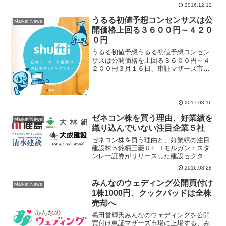
2016.12.12
ベストテン入り。一時はトップに踊り出
る場面があった。９日付の日本経済新聞
うるる初値予想コンセンサスは公
Market News
電子版な...
開価格上回る３６００円～４２０
０円
うるる初値予想うるる初値予想コンセン
サスは公開価格を上回る３６００円～４
２００円３月１６日、東証マザーズ市場
にうるる(3979)とジャスダック市場にほ
ぼ日(3560)が新規上場する。ＩＰＯラッ
シュが始まり前日に新規上場したファイ
ズ(9325...
2017.03.16
ゼネコン株を買う理由、好業績を
Market News
織り込んでいない注目企業５社
ゼネコン株を買う理由と、好業績の注目
建設株５銘柄三菱ＵＦＪモルガン・スタ
ンレー証券がリリースした建設セクター
のレポートでは、「ゼネコン株を買える
2016.08.28
理由」として、短期的には建設物価安定
化により会社想定を上回るマージン改善
みんなのウェディング公開買付け
Market News
が期待できること、中期的...
1株1000円、クックパッドは全株
売却へ
穐田誉輝氏みんなのウェディングを公開
買付け東証マザーズ市場に上場する、み