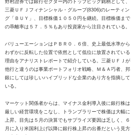
野村證券では銀行セクター内のトップピック銘柄として、
三菱ＵＦＪフィナンシャル・グループ(8306)のレーティン
グ「ＢＵＹ」、目標株価１０５０円を継続。目標株価まで
の乖離率は５７．５％もあり投資家から注目されている。
バリューエーションはＰＢＲ０．６倍、史上最低水準から
わずかに反転した位置で依然として低位に放置されている
理由をアナリストレポートで紹介している。三菱ＵＦＪが
他行と違うのは事業ポートフォリオ戦略、Ｍ＆Ａ巧者、邦
銀にしては珍しいハイブリッドな企業のあり方を指摘して
いる。
マーケット関係者からは、マイナス金利導入後に銀行株は
厳しい経営環境をこなし、トランプラリーで株価は大幅に
上昇。目先は５月の決算でもサプライズ要因は乏しく、６
月に入り米国利上げ以降に銀行株上昇の出番だという見方