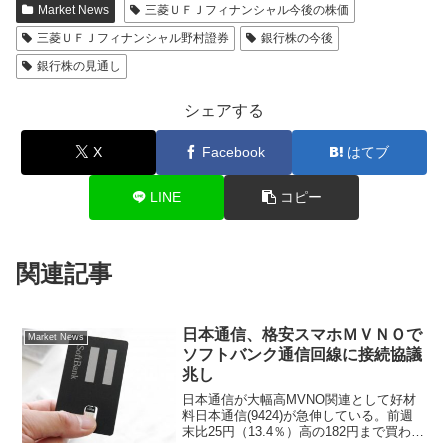
Market News
三菱ＵＦＪフィナンシャル今後の株価
三菱ＵＦＪフィナンシャル野村證券
銀行株の今後
銀行株の見通し
シェアする
X
Facebook
はてブ
LINE
コピー
関連記事
日本通信、格安スマホＭＶＮＯで
Market News
ソフトバンク通信回線に接続協議
兆し
日本通信が大幅高MVNO関連として好材
料日本通信(9424)が急伸している。前週
末比25円（13.4％）高の182円まで買わ
れ、東証１部の値上がり率ランキングで