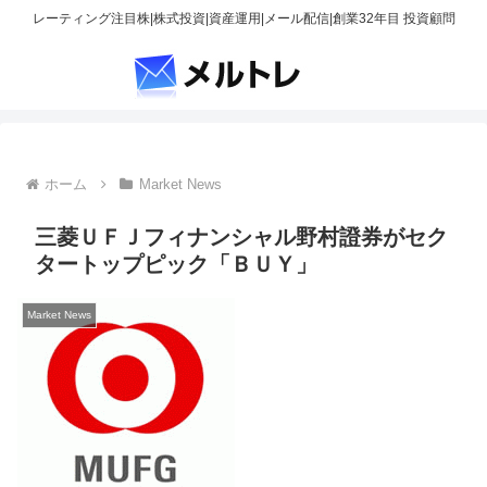
レーティング注目株|株式投資|資産運用|メール配信|創業32年目 投資顧問
ホーム
Market News
三菱ＵＦＪフィナンシャル野村證券がセク
タートップピック「ＢＵＹ」
Market News