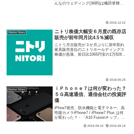
んなのウェディング(3685)は穐田誉輝氏
による公開買付けとクックパッド(2193)
との資本提携解消のお知らせを発表し
た。発行企業役員の穐田誉輝氏がＭＢＯ
（マネジメント...
2016.12.22
ニトリ株価大幅安６月度の既存店
Market News
販売が前年同月比4.5％減収
ニトリ月次販売が３か月ぶりに前年割れ
家具販売首位のニトリホールディングス
株価が急落、前日比1065円安の1万8280
円まで株価下落した。6月22日にニトリホ
ールディングスＩＲ情報で、6月度の月次
販売動向を発表した内容が減少した事が
警戒売り要...
2018.06.25
ｉＰｈｏｎｅ７は何が変わった？
Market News
５Ｇ高速通信、通信会社の投資評
価
iPhne7発売、防水機能と電子マネー、高
性能カメラiPhone7 / iPhone7 Plus は何
が変わった？・「A10 Fusionチップ」を
搭載iPhone 6と比べるとプロセッサの処
2016.09.10
2016.09.16
理速度は最大２倍・防水機能水深１メー
トルに約３０...