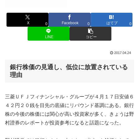
X
Facebook
はてブ
0
0
0
LINE
コピー
2017.04.24
銀行株価の見通し、低位に放置されている
理由
三菱ＵＦＪフィナンシャル・グループが４月１７日安値６
４２円２０銭を目先の底値にリバウンド基調にある。銀行
株の今後の株価には関心が高い投資家が多く、きょうは野
村證券のレポートが投資参考になると話題になった。