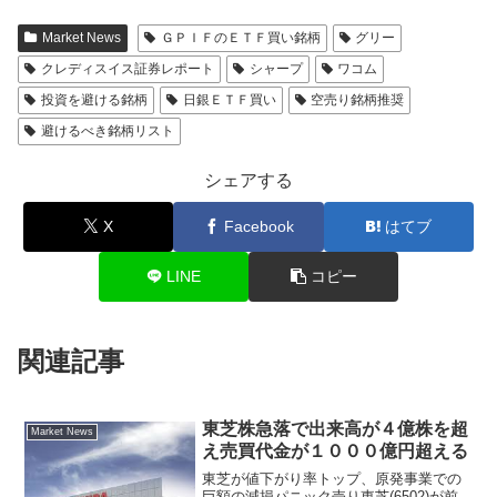
Market News
ＧＰＩＦのＥＴＦ買い銘柄
グリー
クレディスイス証券レポート
シャープ
ワコム
投資を避ける銘柄
日銀ＥＴＦ買い
空売り銘柄推奨
避けるべき銘柄リスト
シェアする
X
Facebook
はてブ
LINE
コピー
関連記事
東芝株急落で出来高が４億株を超
Market News
え売買代金が１０００億円超える
東芝が値下がり率トップ、原発事業での
巨額の減損パニック売り東芝(6502)が前