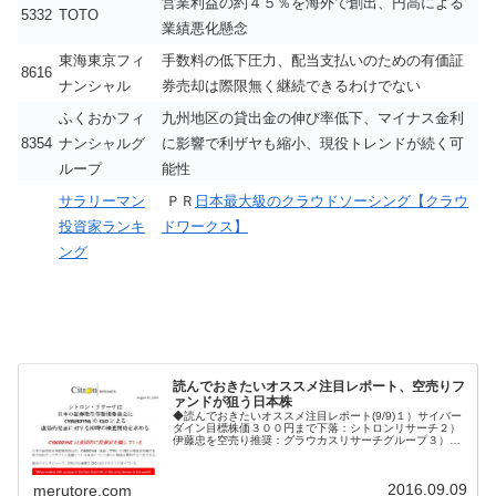
営業利益の約４５％を海外で創出、円高による
5332
TOTO
業績悪化懸念
東海東京フィ
手数料の低下圧力、配当支払いのための有価証
8616
ナンシャル
券売却は際限無く継続できるわけでない
ふくおかフィ
九州地区の貸出金の伸び率低下、マイナス金利
8354
ナンシャルグ
に影響で利ザヤも縮小、現役トレンドが続く可
ループ
能性
サラリーマン
ＰＲ
日本最大級のクラウドソーシング【クラウ
投資家ランキ
ドワークス】
ング
読んでおきたいオススメ注目レポート、空売りフ
ァンドが狙う日本株
◆読んでおきたいオススメ注目レポート(9/9)１）サイバー
ダイン目標株価３００円まで下落：シトロンリサーチ２）
伊藤忠を空売り推奨：グラウカスリサーチグループ３）２
０１６～２０１７年度の企業業績見通し４）政府肝入りの
インバウンド政策メールマガ...
2016.09.09
merutore.com