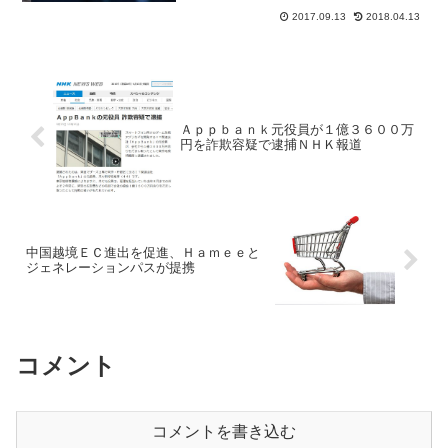
り上がっている。エスユーエス初値予想
2017.09.13
2018.04.13
は上場初...
Ａｐｐｂａｎｋ元役員が１億３６００万
円を詐欺容疑で逮捕ＮＨＫ報道
中国越境ＥＣ進出を促進、Ｈａｍｅｅと
ジェネレーションパスが提携
コメント
コメントを書き込む