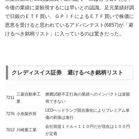
今後の業績に楽観視するには早いとの認識。足元業績好調
で日銀のＥＴＦ買い、ＧＰＩＦによるＥＴＦ買いで株価に
恩恵を受けると思われているアドバンテスト(6857)が「避
けるべき銘柄リスト」に入っているのは驚きだった。
クレディスイス証券 避けるべき銘柄リスト
三菱自動車工
燃費試験不正行為の業績へのインパクトは楽観
7211
業
視できない
LEDヘッドランプ競合激化によりプレミアム単
7276
小糸製作所
価の剥落は進行
会社前提１ドル＝１１０円だが現在は１００円
7012
川崎重工業
が定着