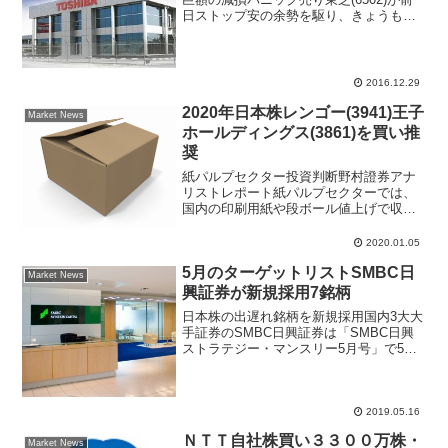
日ストップ安の余勢を駆り、きょうも売
り気配スタートし続急落。午前９時15分
現在、前日比56.1円（18.0％）安の255.5
円まで売られ、東証１部の値下がり率ラ
ン...
2016.12.29
2020年日本株レンゴー(3941)王子
Market News
ホールディングス(3861)を買い推
奨
紙パルプセクター投資判断野村證券アナ
リストレポート紙パルプセクターでは、
国内の印刷用紙や段ボール値上げで収益
性が大幅に回復したため、2021年3月期の
増益率は鈍化すると予想。パルプ価格は
2020.01.05
在庫調整の進展により上昇に転じるとみ
5月のターゲットリストSMBC日
て、段ボールのマー...
Market News
興証券が新規採用7銘柄
日本株の出遅れ銘柄を新規採用国内3大大
手証券のSMBC日興証券は「SMBC日興
ストラテジー・マンスリー5月号」で5月
のターゲットリストを発表した。今回は
「出遅れ銘柄」を意識して7銘柄を新規採
用、3銘柄を継続している。日本株の出遅
れ払拭の芽は...
2019.05.16
ＮＴＴ自社株買い３３００万株・
Market News