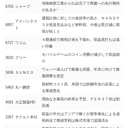
鴻海精密工業から払込完了で再建への先行期待
6753
シャープ
があるが・・
通期計画に対しての進捗率の高さ、ＮＡＮＤテ
アドバンテス
6857
スタ投資見込みなど材料視、今後は受注減に環
ト
境が続くと
４期連続で期初計画を下振れ、収益底打ちは遠
6727
ワコム
い印象
モバイルゲームのコイン消費が減少して収益縮
3632
グリー
小
ウェハー値上げで株価も回復、年末に向けて株
3436
ＳＵＭＣＯ
価調整を想定
原材料コスト高、米国では鉄鋼市況の反落によ
5463
丸一鋼管
る業績悪化
理由なき株高の終焉を予想、ＰＥＲ３７倍は割
4581
大正製薬HD
高感
収益の半分はアジアで稼ぐが競争激化による成
2267
ヤクルト本社
長鈍化で業績苦戦は株式市場で認識済み