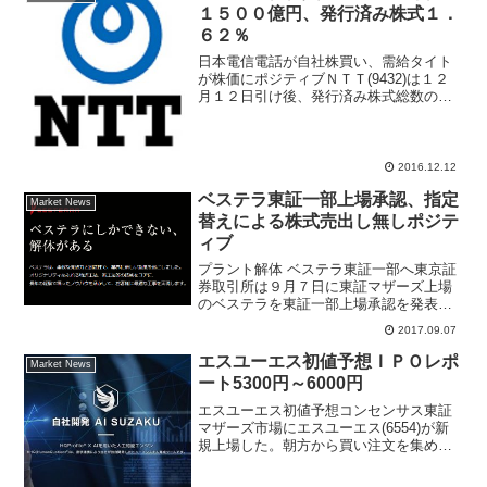
１５００億円、発行済み株式１．
６２％
日本電信電話が自社株買い、需給タイト
が株価にポジティブＮＴＴ(9432)は１２
月１２日引け後、発行済み株式総数の
１．６２％にあたる３３００万株、１５
００億円を上限に自社株買いを実施する
と発表した。取得期間はあすから２０１
７年６月３０日まで。...
2016.12.12
ベステラ東証一部上場承認、指定
Market News
替えによる株式売出し無しポジテ
ィブ
プラント解体 ベステラ東証一部へ東京証
券取引所は９月７日に東証マザーズ上場
のベステラを東証一部上場承認を発表し
た。上場指定替えは２０１７年９月１４
2017.09.07
日からとなり、流動性の高まりとＴＯＰ
ＩＸ算入による買い需要が発生するため
エスユーエス初値予想ＩＰＯレポ
Market News
にベステラ株価にポジテ...
ート5300円～6000円
エスユーエス初値予想コンセンサス東証
マザーズ市場にエスユーエス(6554)が新
規上場した。朝方から買い注文を集め買
い気配スタート、公開価格2300円に対し
て午前11時現在は3680円まで気配値が切