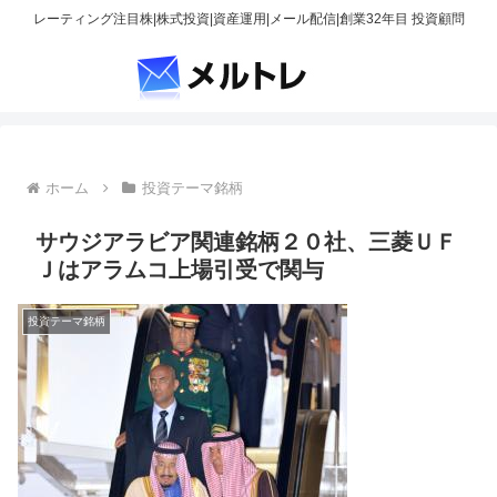
レーティング注目株|株式投資|資産運用|メール配信|創業32年目 投資顧問
ホーム
投資テーマ銘柄
サウジアラビア関連銘柄２０社、三菱ＵＦ
Ｊはアラムコ上場引受で関与
投資テーマ銘柄