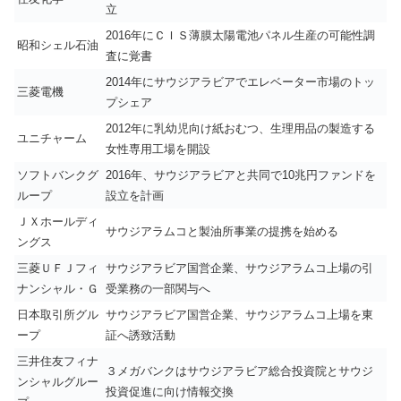
立
2016年にＣＩＳ薄膜太陽電池パネル生産の可能性調
昭和シェル石油
査に覚書
2014年にサウジアラビアでエレベーター市場のトッ
三菱電機
プシェア
2012年に乳幼児向け紙おむつ、生理用品の製造する
ユニチャーム
女性専用工場を開設
ソフトバンクグ
2016年、サウジアラビアと共同で10兆円ファンドを
ループ
設立を計画
ＪＸホールディ
サウジアラムコと製油所事業の提携を始める
ングス
三菱ＵＦＪフィ
サウジアラビア国営企業、サウジアラムコ上場の引
ナンシャル・Ｇ
受業務の一部関与へ
日本取引所グル
サウジアラビア国営企業、サウジアラムコ上場を東
ープ
証へ誘致活動
三井住友フィナ
３メガバンクはサウジアラビア総合投資院とサウジ
ンシャルグルー
投資促進に向け情報交換