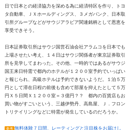
日で日本との経済協力を深める為に経済特区を作り、トヨ
タ自動車、ＪＸホールディングス、３メガバンク、日本取
引所グループなどがサウジアラビア関連銘柄として恩恵を
享受できそう。
日本証券取引所はサウジ国営石油会社アラムコを日本でも
上場させたい考え、１４日はサウジ関係者が東京証券取引
所を見学してまわった。その他、一時的ではあるがサウジ
国王来日特需で都内のホテルが１２００室予約でいっぱい
と報じられ、高級ホテルは予約できないようだ。１泊５万
円として滞在日程の前後も含めて部屋を抑えたとして５万
円Ｘ５日間Ｘ１２００室＝３億円？？ 都内の百貨店もお
買い物がすごいという、三越伊勢丹、高島屋、Ｊ．フロン
トリテイリングなどに特需が発生しているのだろうか。
無料体験７日間、レーティングと注目株をお届けし
参考