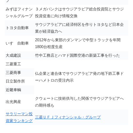
プ
みずほフィナン
３メガバンクはサウジアラビア総合投資院とサウジ
シャルグループ
投資促進に向け情報交換
サウジアラビアに経済特区を作りトヨタなど日本企
トヨタ自動車
業が経済協力へ
2012年から東部のダンマンで中型トラックを年間
いすゞ自動車
1800台程度生産
大成建設
竹中工務店とハマド国際空港の新築工事を行った
三菱重工
三菱商事
仏企業と連合体でサウジアラビア発の地下鉄工事ド
ーハメトロの受注内示
日立製作所
近畿車輌
クウェートに技術供与した関係でサウジアラビアへ
出光興産
の期待感も
サラリーマン投
三菱ＵＦＪフィナンシャル・グループ
資家ランキング