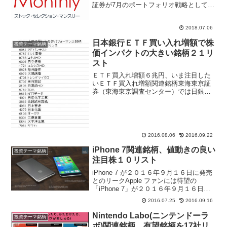
証券が7月のポートフォリオ戦略として、
「ストック・セレクション・マンスリー
2018年7月」を掲載。6月のポートフォリ
2018.07.06
オ全30銘柄から7月のポートフォリオ全27
銘柄...
日本銀行ＥＴＦ買い入れ増額で株
投資テーマ銘柄
価インパクトの大きい銘柄２１リ
スト
ＥＴＦ買入れ増額６兆円、いま注目した
いＥＴＦ買入れ増額関連銘柄東海東京証
券（東海東京調査センター）では日銀が
ＥＴＦ購入額を３兆３０００億円から６
兆円に増額したことを受け、今後は需給
改善期待の高まる銘柄に注目が集まりそ
うと指摘。需給改善が見込...
2016.08.06
2016.09.22
iPhone 7関連銘柄、値動きの良い
投資テーマ銘柄
注目株１０リスト
iPhone 7 が２０１６年９月１６日に発売
とのリークApple ファンには待望の
「iPhone 7」が２０１６年９月１６日に
も発売か？というリーク情報がニュース
2016.07.25
2016.09.16
になって報じられている。株式市場では
「アップル関連銘柄」、「iPhone関連...
Nintendo Labo(ニンテンドーラ
投資テーマ銘柄
ボ)関連銘柄、有望銘柄を17社リ