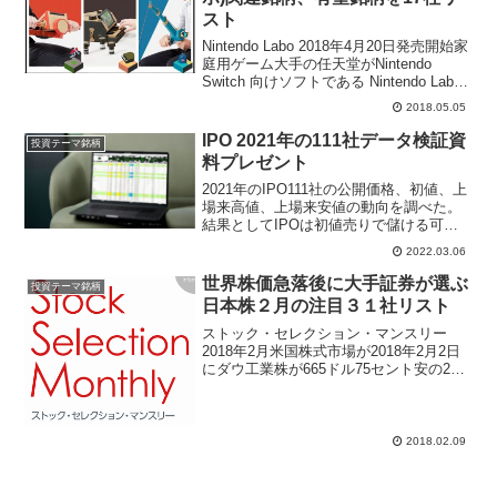
スト
Nintendo Labo 2018年4月20日発売開始家
庭用ゲーム大手の任天堂がNintendo
Switch 向けソフトである Nintendo Labo
を2018年4月20日から発売開始した。株
2018.05.05
式市場ではポケモンＧＯ関連銘柄、ニン
テ...
IPO 2021年の111社データ検証資
投資テーマ銘柄
料プレゼント
2021年のIPO111社の公開価格、初値、上
場来高値、上場来安値の動向を調べた。
結果としてIPOは初値売りで儲ける可能
性が高くIPOセカンダリー投資はIPO損失
2022.03.06
の確率を分析。新規上場後に上場初日と
上場2日目を含め約1か月以内に上場来高
世界株価急落後に大手証券が選ぶ
投資テーマ銘柄
値をつけるのが78%になっているので、
日本株２月の注目３１社リスト
セカンダリーでIPO銘柄を買い評価損と
なった場合に損切り目処は1か月
ストック・セレクション・マンスリー
2018年2月米国株式市場が2018年2月2日
にダウ工業株が665ドル75セント安の2万
5520ドル96セント、翌日は更に大幅安と
なり一時1600ドル近く下落して終値は
1175ドル21セント安の2万4345...
2018.02.09